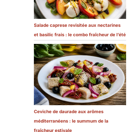
Salade caprese revisitée aux nectarines
et basilic frais : le combo fraîcheur de l’été
Ceviche de daurade aux arômes
méditerranéens : le summum de la
fraîcheur estivale