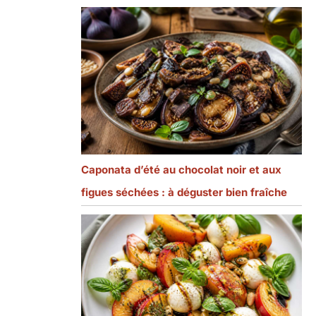
Caponata d’été au chocolat noir et aux
figues séchées : à déguster bien fraîche