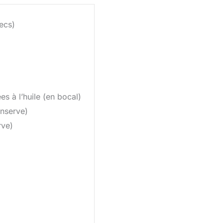
ecs)
s à l’huile (en bocal)
nserve)
rve)