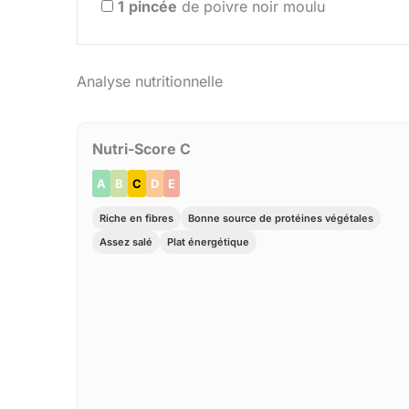
1
pincée
de poivre noir moulu
Analyse nutritionnelle
Nutri-Score C
A
B
C
D
E
Riche en fibres
Bonne source de protéines végétales
Assez salé
Plat énergétique