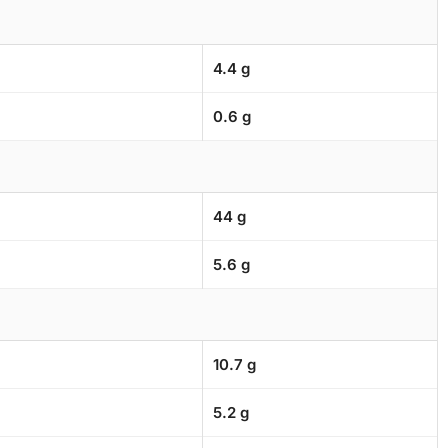
4.4 g
0.6 g
44 g
5.6 g
10.7 g
5.2 g