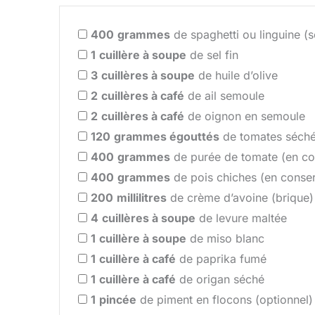
400
grammes
de spaghetti ou linguine (s
1
cuillère à soupe
de sel fin
3
cuillères à soupe
de huile d’olive
2
cuillères à café
de ail semoule
2
cuillères à café
de oignon en semoule
120
grammes égouttés
de tomates séchée
400
grammes
de purée de tomate (en co
400
grammes
de pois chiches (en conse
200
millilitres
de crème d’avoine (brique)
4
cuillères à soupe
de levure maltée
1
cuillère à soupe
de miso blanc
1
cuillère à café
de paprika fumé
1
cuillère à café
de origan séché
1
pincée
de piment en flocons (optionnel)