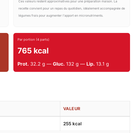
Ces valeurs restent approximatives pour une préparation maison. La
recette convient pour un repas du quotidien, idéalement accompagnée de
légumes frais pour augmenter l'apport en micronutriments.
Par portion (4 parts)
765 kcal
Prot.
32.2 g —
Gluc.
132 g —
Lip.
13.1 g
VALEUR
255 kcal