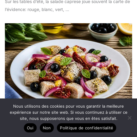
Sur les tables d’été, la salade caprese joue souvent la carte de
l’évidence: rouge, blanc, vert, ...
Nous utilisons des cookies pour vous garantir la meilleure
expérience sur notre site web. Si vous continuez à utiliser ce
Ceviche de daurade aux arômes méditerranéens : le summum
site, nous supposerons que vous en êtes satisfait.
de la fraîcheur estivale
Oui
Non
Politique de confidentialité
12 juillet 2026