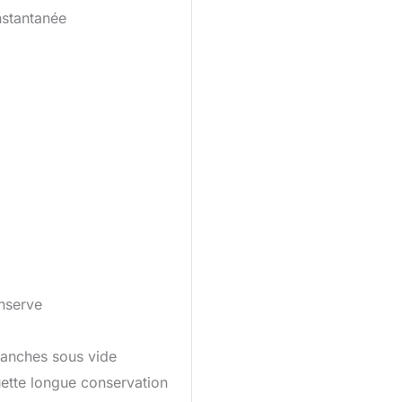
nstantanée
nserve
ranches sous vide
ette longue conservation