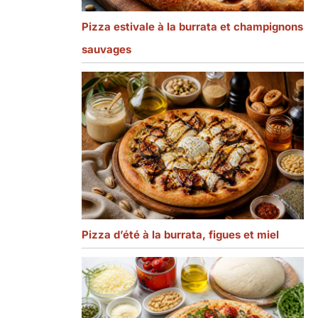
Pizza estivale à la burrata et champignons
sauvages
Pizza d’été à la burrata, figues et miel