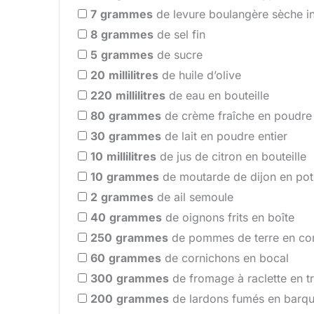
7
grammes
de levure boulangère sèche i
8
grammes
de sel fin
5
grammes
de sucre
20
millilitres
de huile d’olive
220
millilitres
de eau en bouteille
80
grammes
de crème fraîche en poudre
30
grammes
de lait en poudre entier
10
millilitres
de jus de citron en bouteille
10
grammes
de moutarde de dijon en pot
2
grammes
de ail semoule
40
grammes
de oignons frits en boîte
250
grammes
de pommes de terre en co
60
grammes
de cornichons en bocal
300
grammes
de fromage à raclette en t
200
grammes
de lardons fumés en barqu