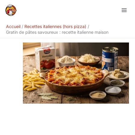
Aller
Rechercher
au
contenu
Accueil
Recettes italiennes (hors pizza)
Gratin de pâtes savoureux : recette italienne maison