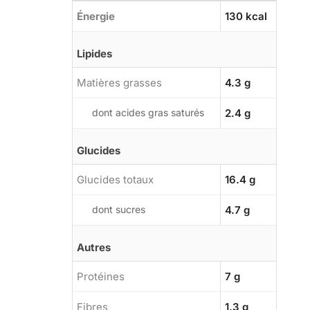
Énergie
130 kcal
Lipides
Matières grasses
4.3 g
dont acides gras saturés
2.4 g
Glucides
Glucides totaux
16.4 g
dont sucres
4.7 g
Autres
Protéines
7 g
Fibres
1.3 g