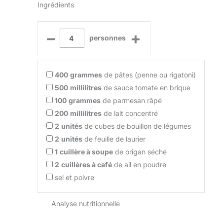
Ingrédients
–
+
personnes
400
grammes
de pâtes (penne ou rigatoni)
500
millilitres
de sauce tomate en brique
100
grammes
de parmesan râpé
200
millilitres
de lait concentré
2
unités
de cubes de bouillon de légumes
2
unités
de feuille de laurier
1
cuillère à soupe
de origan séché
2
cuillères à café
de ail en poudre
sel et poivre
Analyse nutritionnelle