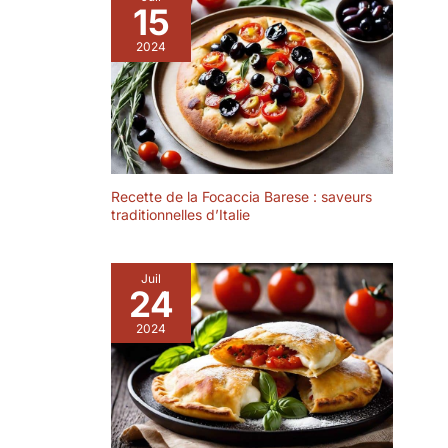
ondes Les motifs
15
méditerranéens
2024
apportent non
seulement de la
bonne humeur pour
les jeunes et les
moins jeunes, mais
donnent également
envie de déguster
un délicieux risotto
Recette de la Focaccia Barese : saveurs
traditionnelles d’Italie
italien ou encore
une bruschetta en
entrée
Juil
24
2024