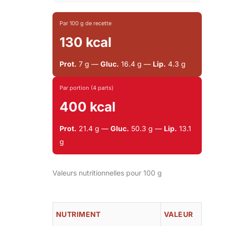
Par 100 g de recette
130 kcal
Prot.
7 g —
Gluc.
16.4 g —
Lip.
4.3 g
Par portion (4 parts)
400 kcal
Prot.
21.4 g —
Gluc.
50.3 g —
Lip.
13.1
g
Valeurs nutritionnelles pour 100 g
NUTRIMENT
VALEUR