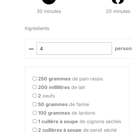
30 minutes
20 minutes
Ingrédients
–
person
250
grammes
de pain rassis
200
millilitres
de lait
2
oeufs
50
grammes
de farine
100
grammes
de lardons
1
cuillère à soupe
de oignons séchés
2
cuillères à soupe
de persil séché