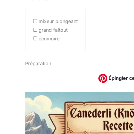
mixeur plongeant
grand faitout
écumoire
Préparation
Épingler ce