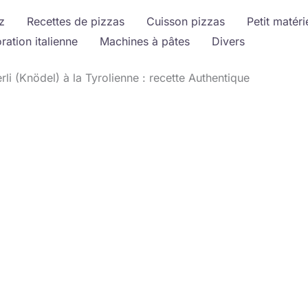
z
Recettes de pizzas
Cuisson pizzas
Petit matéri
ration italienne
Machines à pâtes
Divers
li (Knödel) à la Tyrolienne : recette Authentique