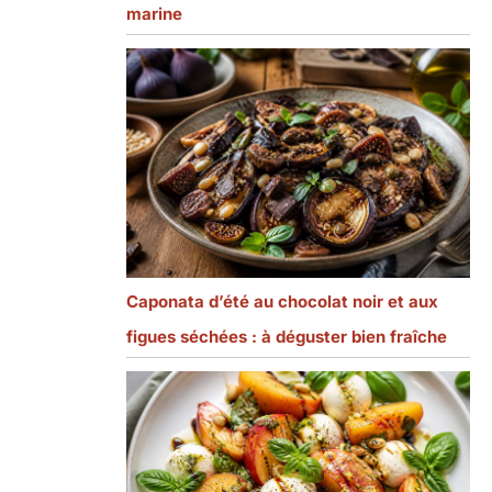
marine
Caponata d’été au chocolat noir et aux
figues séchées : à déguster bien fraîche