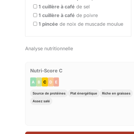
1
cuillère à café
de sel
1
cuillère à café
de poivre
1
pincée
de noix de muscade moulue
Analyse nutritionnelle
Nutri-Score C
A
B
C
D
E
Source de protéines
Plat énergétique
Riche en graisses
Assez salé