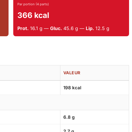
Par portion (4 parts)
366 kcal
Prot.
16.1 g —
Gluc.
45.6 g —
Lip.
12.5 g
VALEUR
198 kcal
6.8 g
2.7 g