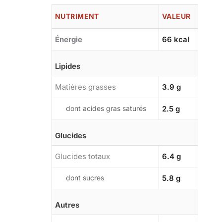
NUTRIMENT
VALEUR
Énergie
66 kcal
Lipides
Matières grasses
3.9 g
dont acides gras saturés
2.5 g
Glucides
Glucides totaux
6.4 g
dont sucres
5.8 g
Autres