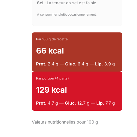
Sel :
La teneur en sel est faible.
À consommer plutôt occasionnellement.
Par 100 g de recette
66 kcal
Prot.
2.4 g —
Gluc.
6.4 g —
Lip.
3.9 g
Par portion (4 parts)
129 kcal
Prot.
4.7 g —
Gluc.
12.7 g —
Lip.
7.7 g
Valeurs nutritionnelles pour 100 g