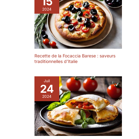
15
fini miroir élégant
le confort : Manche
pour un aspect
2024
profilé s’adapte à
moderne et chic,
toutes les tailles de
associé à un design
main, permettant de
classique et simple
remuer le café/thé,
qui s'accorde avec
de prendre le
n'importe quelle
dessert ou de servir
décoration de table
la crème glacée
et n'importe quel
sans effort.
Recette de la Focaccia Barese : saveurs
style
traditionnelles d’Italie
Polyvalence pour
d'aménagement, du
différents scénarios
décontracté à
: Ideale pour le café,
l'élégant. Poignée
Juil
le thé, le chocolat
24
Ergonomique &
chaud, les desserts
Facile à Utiliser : La
(gâteau, pudding),
2024
poignée conçue
la crème glacée et
ergonomiquement
plus – adaptée aux
offre une prise
cuisines à la
confortable et
maison, aux
antidérapante,
restaurants, aux
réduisant la fatigue
cafés, aux fêtes,
de la main lors de