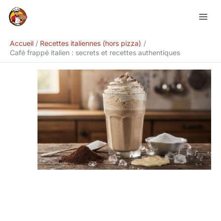
Aller
Rechercher
au
contenu
Accueil
Recettes italiennes (hors pizza)
Café frappé italien : secrets et recettes authentiques