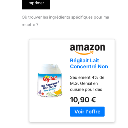
Imprimer
Où trouver les ingrédients spécifiques pour ma
recette ?
Régilait Lait
Concentré Non
Sucré Pot de
Seulement 4% de
Lait 200 g -
M.G. Génial en
Pack de 10
cuisine pour des
recettes salées et
10,90 €
sucrées. Pot de lait
200g avec système
d'ouverture facile et
référable