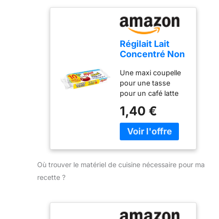
Régilait Lait
Concentré Non
Sucré Maxi
Une maxi coupelle
Coupelles 140
pour une tasse
g
pour un café latte
Maxi coupelles
1,40 €
individuelles 14g
Avant ouverture : à
conserver à
température
ambiante | Après
Où trouver le matériel de cuisine nécessaire pour ma
ouverture : à
consommer
recette ?
rapidement