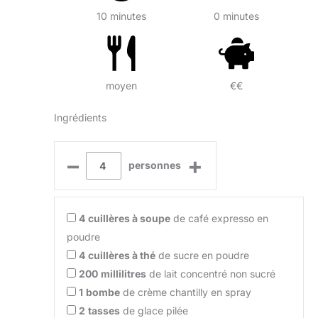
10 minutes
0 minutes
moyen
€€
Ingrédients
–
+
personnes
4
cuillères à soupe
de café expresso en
poudre
4
cuillères à thé
de sucre en poudre
200
millilitres
de lait concentré non sucré
1
bombe
de crème chantilly en spray
2
tasses
de glace pilée