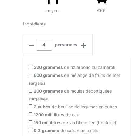
moyen
€€€
Ingrédients
–
+
personnes
320
grammes
de riz arborio ou carnaroli
600
grammes
de mélange de fruits de mer
surgelés
200
grammes
de moules décortiquées
surgelées
2
cubes
de bouillon de légumes en cubes
1200
millilitres
de eau
150
millilitres
de vin blanc sec (bouteille)
0,2
gramme
de safran en pistils