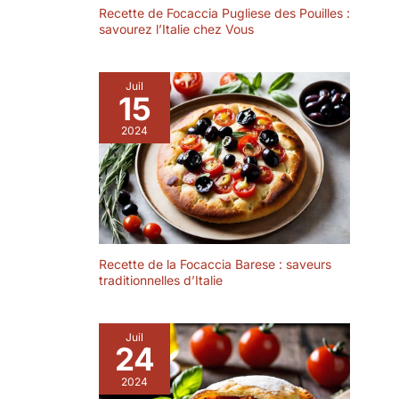
outils égratigneront
table. Bloque
Recette de Focaccia Pugliese des Pouilles :
la surface en acier
efficacement les
savourez l’Italie chez Vous
inoxydable.
sources de chaleur,
CONTENU DE LA
les rayures et les
LIVRAISON : Vous
taches, protège
Juil
recevrez 4 pièces
15
parfaitement le
cuillère à servir, taille
bureau et prolonge
2024
25cm/9.84in, les
sa durée de vie.
cuillères ont un
Facile à Nettoyer :
manche plus long
les tapis de trépied
pour votre
en silicone sont
commodité, le
fabriqués en
design
silicone de qualité
aérodynamique est
alimentaire et sans
confortable à saisir.
Recette de la Focaccia Barese : saveurs
BPA, antiadhésifs et
traditionnelles d’Italie
Les aliments
anti-salissures. Il
peuvent être
suffit de le laver à la
facilement pris et
main et de le
Juil
servis. C'est un
suspendre pour le
24
excellent choix de
sécher ou de le
couverts pour la
2024
passer au lave-
maison ou le