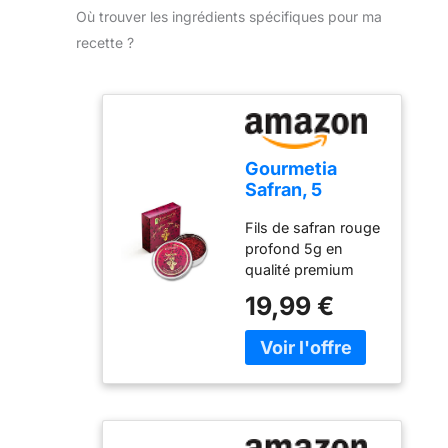
Où trouver les ingrédients spécifiques pour ma
recette ?
Gourmetia
Safran, 5
gramme safran
Fils de safran rouge
en pistils,
profond 5g en
qualité
qualité premium
supérieure
(catégorie de
19,99 €
qualité I - ISO
3632-2) Gourmetia
Safran se distingue
par sa couleur
rouge foncé
spéciale, un arôme
unique Valeurs