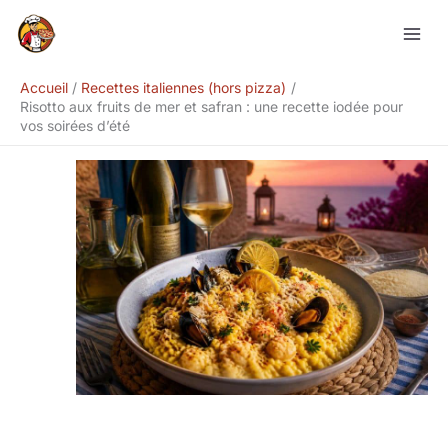
Aller
Rechercher
au
contenu
Accueil
Recettes italiennes (hors pizza)
Risotto aux fruits de mer et safran : une recette iodée pour
vos soirées d’été