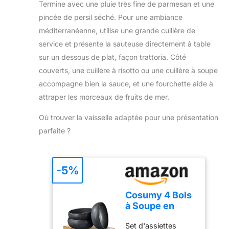
mains grasses ou
de lire les chiffres
Termine avec une pluie très fine de parmesan et une
instantanée ont des
humides, offrant
dans n'importe
pincée de persil séché. Pour une ambiance
trous de
ainsi une prise en
quelle direction, ce
suspension, qui
méditerranéenne, utilise une grande cuillère de
main confortable et
qui est pratique
peuvent être
service et présente la sauteuse directement à table
sans fatigue.
pour les droitiers
facilement
ERGONOMIQUE :
sur un dessous de plat, façon trattoria. Côté
comme pour les
accrochés à des
L'inclinaison idéale
gauchers
couverts, une cuillère à risotto ou une cuillère à soupe
crochets ou à des
du manche la rend
INTELLIGENT ET
accompagne bien la sauce, et une fourchette aide à
cordes de cuisine ;
compatible avec
DIGITAL : Fonction
le couvre-sonde
attraper les morceaux de fruits de mer.
tous les récipients,
de verrouillage,
peut protéger votre
y compris les
vous pouvez «
thermometre
Où trouver la vaisselle adaptée pour une présentation
marmites
HOLD » la valeur de
cuisine des
parfaite ?
profondes. La
la thermomètre de
dommages
louche se termine
cuisine sur l'écran
physiques, et il peut
par un crochet
pour lire la
également être
stable, adapté aux
température loin de
-5%
clipsé dans votre
barres d’accroche
la source de chaleur
poche pour un
rondes ou carrées,
; Fonction on/off
transport facile.
Cosumy 4 Bols
fines ou épaisses.
intelligente, la
ThermoPro devient
à Soupe en
PRÉCISE POUR
sonde du
TempPro ! TempPro
Grès 750 ml –
VERSER :
thermomètre
conserve la même
Set d'assiettes
Assiette
Parfaitement