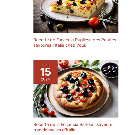
qualité】 Ces
diamètre est idéale
ensembles de
pour servir des
assiettes creuses
entrées, des
sont faits de
desserts, des
céramique durable
salades et des
et de glaçure
collations. Et la
colorée sûre. Ils
Recette de Focaccia Pugliese des Pouilles :
assiette grand de
savourez l’Italie chez Vous
sont sans plomb,
25,4 cm de
sans cadmium et
diamètre est
sans danger. Ne
parfaite pour servir
Juil
vous inquiétez pas
des plats principaux
15
des substances
tels que des pâtes,
nocives qui
2024
des salades et des
pénètrent dans vos
steak. Rangement
aliments.
et nettoyage faciles
【Application】Ce
- L'ensemble
assiètte
assiettes de table
multifonctionnel est
peut être bien
très approprié
empilé pour un
comme assiette a
rangement pratique
Recette de la Focaccia Barese : saveurs
pates, assiettes
traditionnelles d’Italie
et un gain de place.
salade, assiette à