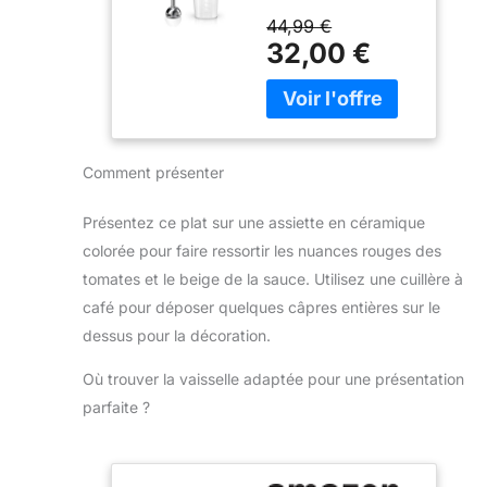
CONTRÔLER :
moteur de 600W
44,99 €
poignée
mixe sans effort les
32,00 €
ergonomique avec
ingrédients les plus
déclenchement
durs ; préparez de
progressif de deux
nombreuses
vitesses, afin de
recettes grâce à
maîtriser la texture
une large gamme
de vos préparations
Comment présenter
d’accessoires
AUCUNE
Contrôle aisé d’une
SALISSURE NI
seule main : 2
Présentez ce plat sur une assiette en céramique
ÉCLABOUSSURE :
vitesses et bouton
colorée pour faire ressortir les nuances rouges des
un pied anti-
turbo pour un
éclaboussure
tomates et le beige de la sauce. Utilisez une cuillère à
mixage optimal ;
permet de garder
café pour déposer quelques câpres entières sur le
ajustez facilement
votre plan de travail
la puissance pour
dessus pour la décoration.
de la cuisine propre.
un résultat
Il est compatible au
Où trouver la vaisselle adaptée pour une présentation
exceptionnel, tout
lave-vaisselle
en utilisant une
parfaite ?
REPARABILITE 15
seule main Mixage
ANS AU JUSTE
pratique et efficace :
PRIX : Engagement
Le couteau
de réparabilité 15