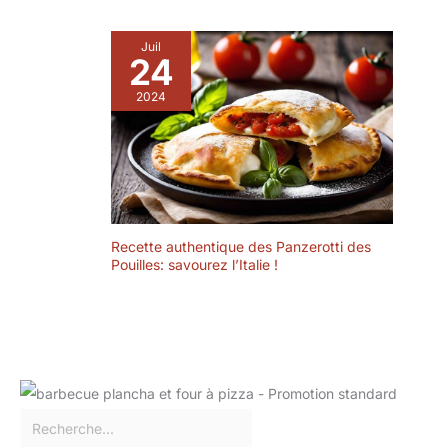
Compatible micro-
soupe, assiettes
ondes, lave-
risotto couscous,
Juil
vaisselle, four et
24
etc. C'est un
réfrigérateur pour
compagnon idéal
une utilisation
2024
dans la vie
quotidienne sans
quotidienne.
tracas. Superbe
【Profondeur
idée cadeau - Ces
optimale】Cette
assiettes couleur et
assiettes creuses
chic sont le choix
porcelaine de 4 cm
parfait pour les
de profondeur,
pendaisons de
Recette authentique des Panzerotti des
d'une contenance
crémaillère, les
Pouilles: savourez l’Italie !
de 680 ml, diamètre
anniversaires ou
20 cm, et peut être
tout autre
empilé. Le plat
rassemblement
creux est un
festif. Conçu pour
incontournable de
ceux qui apprécient
la vaisselle à la
la beauté au
maison. 【Facile à
quotidien. Votre
nettoyer et passe
famille et vos amis
au micro-ondes】
adoreront ces