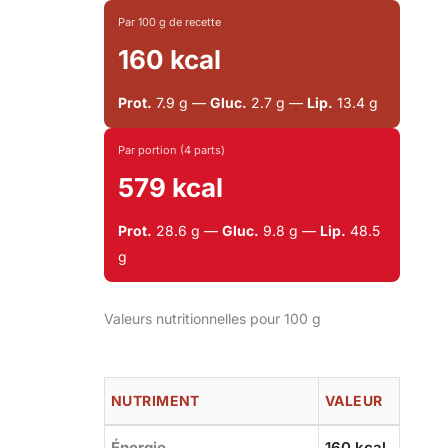
Par 100 g de recette
160 kcal
Prot.
7.9 g —
Gluc.
2.7 g —
Lip.
13.4 g
Par portion (4 parts)
579 kcal
Prot.
28.6 g —
Gluc.
9.8 g —
Lip.
48.5
g
Valeurs nutritionnelles pour 100 g
NUTRIMENT
VALEUR
Énergie
160 kcal