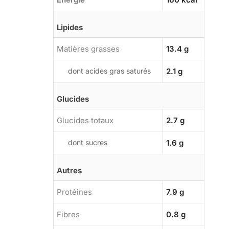
Lipides
Matières grasses
13.4 g
dont acides gras saturés
2.1 g
Glucides
Glucides totaux
2.7 g
dont sucres
1.6 g
Autres
Protéines
7.9 g
Fibres
0.8 g