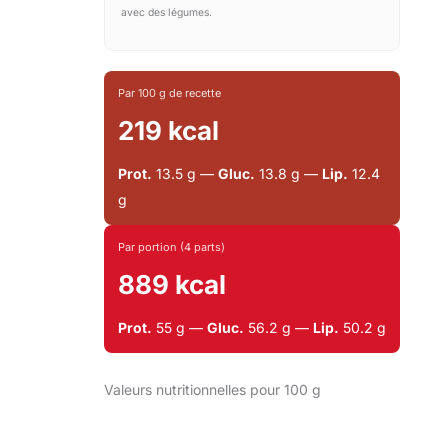
avec des légumes.
Par 100 g de recette
219 kcal
Prot.
13.5 g —
Gluc.
13.8 g —
Lip.
12.4
g
Par portion (4 parts)
889 kcal
Prot.
55 g —
Gluc.
56.2 g —
Lip.
50.2 g
Valeurs nutritionnelles pour 100 g