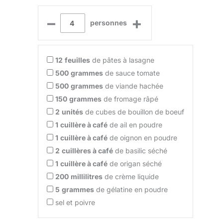
–
+
personnes
12
feuilles
de pâtes à lasagne
500
grammes
de sauce tomate
500
grammes
de viande hachée
150
grammes
de fromage râpé
2
unités
de cubes de bouillon de boeuf
1
cuillère à café
de ail en poudre
1
cuillère à café
de oignon en poudre
2
cuillères à café
de basilic séché
1
cuillère à café
de origan séché
200
millilitres
de crème liquide
5
grammes
de gélatine en poudre
sel et poivre