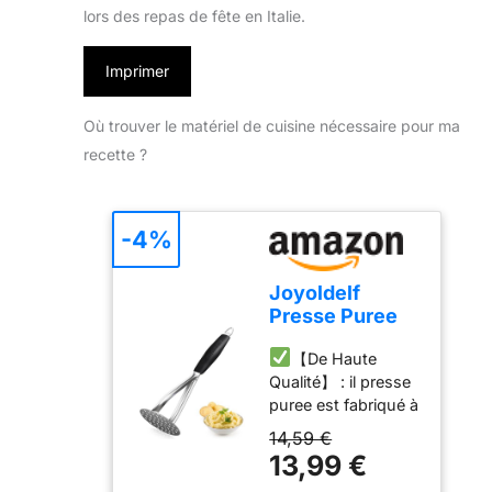
lors des repas de fête en Italie.
Imprimer
Où trouver le matériel de cuisine nécessaire pour ma
recette ?
-4%
Joyoldelf
Presse Puree
Manuel
【De Haute
Professionnel
Qualité】 : il presse
Robuste,
puree est fabriqué à
Ecrase Pomme
partir d'acier
de Terre en
14,59 €
inoxydable robuste
Acier
13,99 €
et résistant à la
Inoxydable,