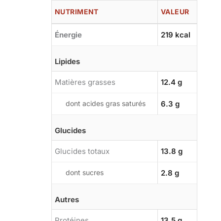
NUTRIMENT
VALEUR
Énergie
219 kcal
Lipides
Matières grasses
12.4 g
dont acides gras saturés
6.3 g
Glucides
Glucides totaux
13.8 g
dont sucres
2.8 g
Autres
Protéines
13.5 g