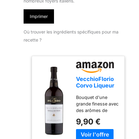
nombreux foyers italiens.
Imprimer
Où trouver les ingrédients spécifiques pour ma
recette ?
VecchioFlorio
Corvo Liqueur
Marsala Secco
Bouquet d'une
75 cl
grande finesse avec
des arômes de
raisins secs et de
9,90 €
vanille En bouche
vin chaud et plein,
avec une finition