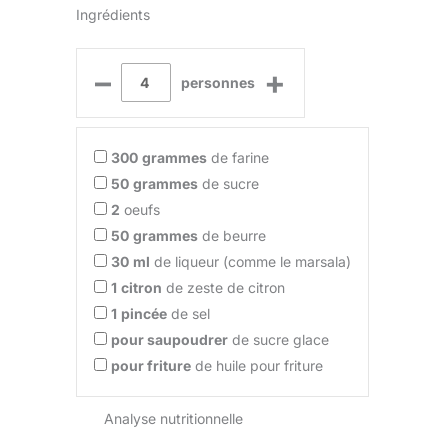
Ingrédients
–
+
personnes
300
grammes
de farine
50
grammes
de sucre
2
oeufs
50
grammes
de beurre
30
ml
de liqueur (comme le marsala)
1
citron
de zeste de citron
1
pincée
de sel
pour saupoudrer
de sucre glace
pour friture
de huile pour friture
Analyse nutritionnelle