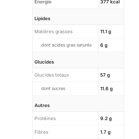
Énergie
377 kcal
Lipides
Matières grasses
11.1 g
dont acides gras saturés
6 g
Glucides
Glucides totaux
57 g
dont sucres
11.6 g
Autres
Protéines
9.2 g
Fibres
1.7 g