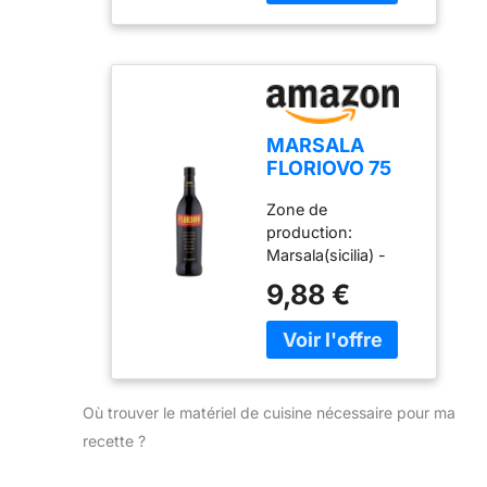
élégante sur des
amandes amères
Couleur ambrée
avec des reflets or
MARSALA
FLORIOVO 75
CL
Zone de
production:
Marsala(sicilia) -
Uve: Raffinement: -
9,88 €
Couleur: Sur le nez:
- En bouche:
Température de
service: 12-14
Accords culinaires:
Où trouver le matériel de cuisine nécessaire pour ma
Teneur en alcool:
18.0% vol
recette ?