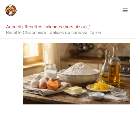
Aller
Rechercher
au
contenu
Accueil
Recettes italiennes (hors pizza)
Recette Chiacchiere : délices du carnaval italien