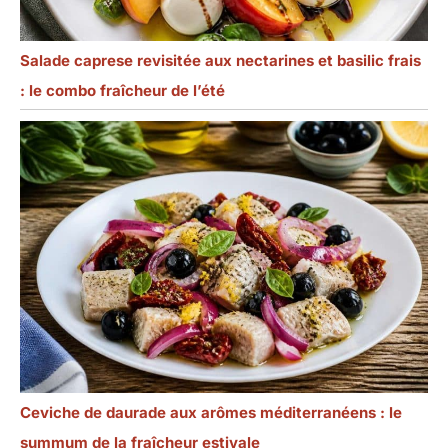
Salade caprese revisitée aux nectarines et basilic frais
: le combo fraîcheur de l’été
Ceviche de daurade aux arômes méditerranéens : le
summum de la fraîcheur estivale