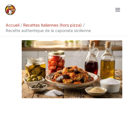
Aller
Rechercher
au
contenu
Accueil
Recettes italiennes (hors pizza)
Recette authentique de la caponata sicilienne