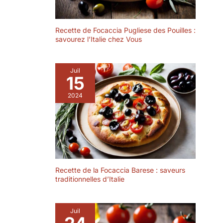
ml de capacité est
optimale pour les
ragoûts, les riz
Recette de Focaccia Pugliese des Pouilles :
bouillonnants et
savourez l’Italie chez Vous
plus encore, tout en
conservant la
chaleur
Juil
efficacement
15
Entretien facile : en
2024
plus d'être pratique
pour cuisiner, son
design permet un
nettoyage facile,
passe au lave-
vaisselle et facilite
l'entretien quotidien
dans la cuisine
Recette de la Focaccia Barese : saveurs
traditionnelles d’Italie
Juil