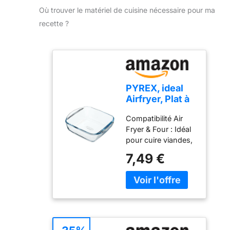
Où trouver le matériel de cuisine nécessaire pour ma
recette ?
PYREX, ideal
Airfryer, Plat à
Four, Verre
Compatibilité Air
Borosilicate
Fryer & Four : Idéal
ultra Résistant,
pour cuire viandes,
20x17 cm, 1L,
légumes, gratins ou
Cuisson
7,49 €
desserts
Homogène,
directement dans
Compatible Air
votre Air Fryer ou
Fryer, Micro-
au four Verre
ondes,
Borosilicate Ultra-
Congélateur et
Résistant :
Lave-Vaisselle
Supporte -40°C à