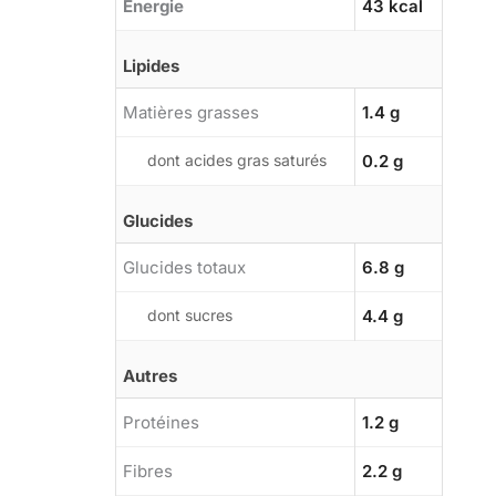
Énergie
43 kcal
Lipides
Matières grasses
1.4 g
dont acides gras saturés
0.2 g
Glucides
Glucides totaux
6.8 g
dont sucres
4.4 g
Autres
Protéines
1.2 g
Fibres
2.2 g