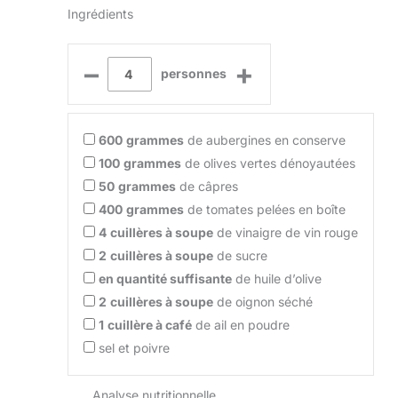
Ingrédients
–
+
personnes
600
grammes
de aubergines en conserve
100
grammes
de olives vertes dénoyautées
50
grammes
de câpres
400
grammes
de tomates pelées en boîte
4
cuillères à soupe
de vinaigre de vin rouge
2
cuillères à soupe
de sucre
en quantité suffisante
de huile d’olive
2
cuillères à soupe
de oignon séché
1
cuillère à café
de ail en poudre
sel et poivre
Analyse nutritionnelle