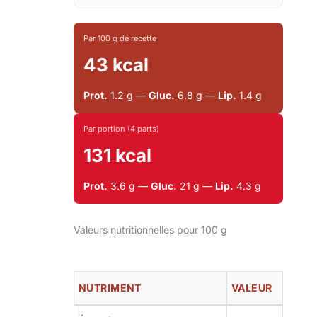
Par 100 g de recette
43 kcal
Prot.
1.2 g —
Gluc.
6.8 g —
Lip.
1.4 g
Par portion (4 parts)
131 kcal
Prot.
3.6 g —
Gluc.
21 g —
Lip.
4.3 g
Valeurs nutritionnelles pour 100 g
NUTRIMENT
VALEUR