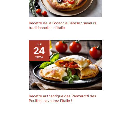
d’accessoires de
Entièrement émaillé
table du marché
jusqu'au dessous du
Entreprise familiale
sol - Capacité
depuis plus de 40
optimale : 450 ml
Recette de la Focaccia Barese : saveurs
ans, On a
MAMBOCAT TON-
traditionnelles d’Italie
développé pour nos
WARE - Vous
clients à travers le
trouverez dans notre
monde plusieurs
gamme Cazuela de
Juil
marques qui
24
bols en argile, plats à
suivent les
gratin et plats de
tendances, sont
2024
service - Avec
innovantes et
couvercle - Cocotte
offrent un bon
en argile - Avec
rapport qualité/prix,
couvercle - Pour
telles que Martha
cocottes, chopes en
Stewart, Sur La
argile, verres à
Table, Crock-Pot,
liqueur
Babish, Spice by Tia
Recette authentique des Panzerotti des
Mowry, Kenmore,
Pouilles: savourez l’Italie !
Oster, et bien
d’autres