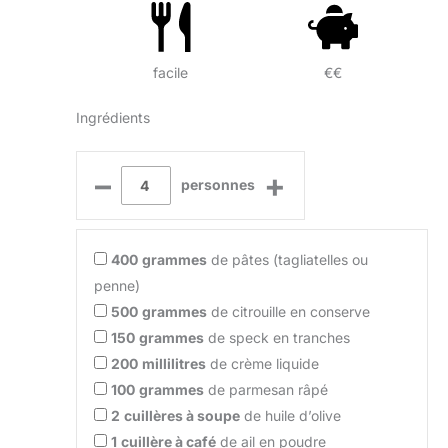
facile
€€
Ingrédients
–
+
personnes
400
grammes
de pâtes (tagliatelles ou
penne)
500
grammes
de citrouille en conserve
150
grammes
de speck en tranches
200
millilitres
de crème liquide
100
grammes
de parmesan râpé
2
cuillères à soupe
de huile d’olive
1
cuillère à café
de ail en poudre