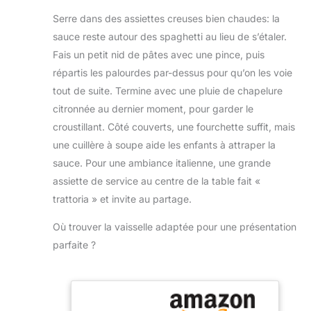
légumes, des
répartition optimale
Extérieur (Fond
détachement sans
fondues ou de la
de la chaleur et
Plat)
Serre dans des assiettes creuses bien chaudes: la
effort des aliments
viande grillée, cela
permet d’obtenir les
sauce reste autour des spaghetti au lieu de s’étaler.
et un nettoyage
peut vous aider
arômes intenses de
facile. Sans PFOA,
Fais un petit nid de pâtes avec une pince, puis
beaucoup en
la cuisine asiatique
PFOS, nickel,
répartis les palourdes par-dessus pour qu’on les voie
cuisine.
professionnelle.
cadmium ni plomb
【PINCETTES
NATURELLEMENT
tout de suite. Termine avec une pluie de chapelure
pour une cuisine
MULTIFONCTIONS】
SANS PFAS ET
citronnée au dernier moment, pour garder le
plus saine, sans
Nos pince cuisine
DURABLE : Sans
aucun compromis
croustillant. Côté couverts, une fourchette suffit, mais
sont le gadget de
revêtement
sur la performance.
une cuillère à soupe aide les enfants à attraper la
cuisine idéal et
chimique. Au fil des
Fond intégral en
conviennent
sauce. Pour une ambiance italienne, une grande
utilisations, le wok
acier inoxydable –
également aux
développe une
assiette de service au centre de la table fait «
Le fond, fusionné
travaux de précision
patine naturelle qui
trattoria » et invite au partage.
avec l'aluminium
tels que la cuisine, la
améliore
liquide, forme une
décoration des
progressivement
Où trouver la vaisselle adaptée pour une présentation
unité sans jointure
assiettes et le retrait
ses propriétés
qui recouvre
parfaite ?
des petits aliments
antiadhésives et
entièrement la base
des emballages ou
apporte une saveur
de la poêle. Cela
des bouteilles, grâce
unique aux
rend la poêle
à leur conception à
aliments.
FOND
particulièrement
tête droite et leur
PLAT : Cette