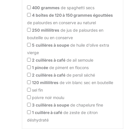
400
grammes
de spaghetti secs
4
boîtes de 120 à 150 grammes égouttées
de palourdes en conserve au naturel
250
millilitres
de jus de palourdes en
bouteille ou en conserve
5
cuillères à soupe
de huile d’olive extra
vierge
2
cuillères à café
de ail semoule
1
pincée
de piment en flocons
2
cuillères à café
de persil séché
120
millilitres
de vin blanc sec en bouteille
sel fin
poivre noir moulu
3
cuillères à soupe
de chapelure fine
1
cuillère à café
de zeste de citron
déshydraté