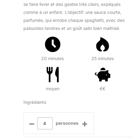
se faire livrer et des gestes très clairs, expliqués
comme à un enfant. L’objectif: une sauce courte,
parfumée, qui enrobe chaque spaghetti, avec des
palourdes tendres et un goût salin bien maîtrisé.
20 minutes
25 minutes
moyen
€€
Ingrédients
–
+
personnes