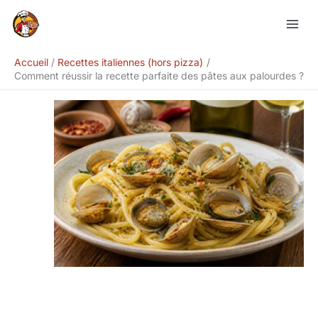
Aller
Rechercher
au
contenu
Accueil
Recettes italiennes (hors pizza)
Comment réussir la recette parfaite des pâtes aux palourdes ?