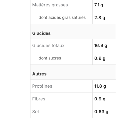
Matières grasses
7.1 g
dont acides gras saturés
2.8 g
Glucides
Glucides totaux
16.9 g
dont sucres
0.9 g
Autres
Protéines
11.8 g
Fibres
0.9 g
Sel
0.63 g