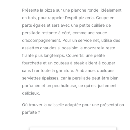
complètement.
pizza se détachera
fréquemment les
pour cuisine (1)
pour répondre à
facilement et se
piles. Zones de
Présente la pizza sur une planche ronde, idéalement
différentes
répartira bien.
température sûres :
en bois, pour rappeler l’esprit pizzeria. Coupe en
exigences et
Pizzaschieber
mesure des plages
demandes 【Beau
parts égales et sers avec une petite cuillère de
Fabriqué en
de température de
design】Sans pile,
persillade restante à côté, comme une sauce
aluminium, il a une
50 à 300 °C/100 à
ce thermomètre
surface extra large
600 °F, les zones
d’accompagnement. Pour un service net, utilise des
alimentaire est
de 40 x 30 cm et
rouges/bleues
assiettes chaudes si possible: la mozzarella reste
toujours prêt à
ne pèse que 0,35
indiquent les
l'emploi ;
filante plus longtemps. Couverts: une petite
kg. Il peut
différents
construction en
fourchette et un couteau à steak aident à couper
facilement
indicateurs de zone
acier inoxydable
transporter de
de température
sans tirer toute la garniture. Ambiance: quelques
facile à nettoyer et
grandes pizzas et
notés sur le cadran,
serviettes épaisses, car la persillade peut être bien
verre trempé
est idéal pour les
assurez-vous
résistant aux
parfumée et un peu huileuse, ce qui est justement
cuisines privées et
d'être à la bonne
températures
délicieux.
les entreprises de
température selon
élevées, parfait
restauration.
vos besoins. Grand
pour une utilisation
Où trouver la vaisselle adaptée pour une présentation
indicateur : l'écran
à l'intérieur du four,
parfaite ?
extra-large facile à
garantissant la
lire permet une
sécurité
lecture simple et
【Fonctionnement