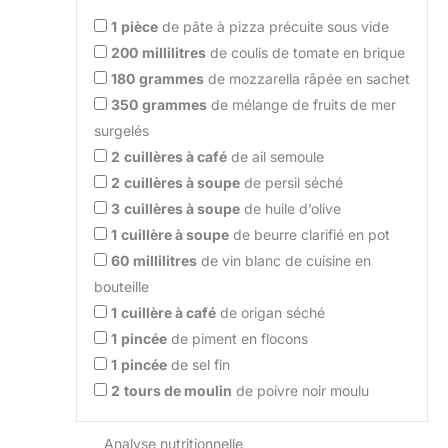
1
pièce
de pâte à pizza précuite sous vide
200
millilitres
de coulis de tomate en brique
180
grammes
de mozzarella râpée en sachet
350
grammes
de mélange de fruits de mer
surgelés
2
cuillères à café
de ail semoule
2
cuillères à soupe
de persil séché
3
cuillères à soupe
de huile d’olive
1
cuillère à soupe
de beurre clarifié en pot
60
millilitres
de vin blanc de cuisine en
bouteille
1
cuillère à café
de origan séché
1
pincée
de piment en flocons
1
pincée
de sel fin
2
tours de moulin
de poivre noir moulu
Analyse nutritionnelle