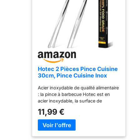
Hotec 2 Pièces Pince Cuisine
30cm, Pince Cuisine Inox
Professionnel, Pince de
Acier inoxydable de qualité alimentaire
Cuisine pour Cuisiner Griller
: la pince à barbecue Hotec est en
et Cuire, professionnelles en
acier inoxydable, la surface de
acier inoxydable pour la
préhension striée et la surface mate
cuisine, le gril et la pâtisserie
11,99 €
assurent une prise en main
antidérapante. En outre, 30 cm
correspondent à la longueur optimale
pour de nombreuses possibilités