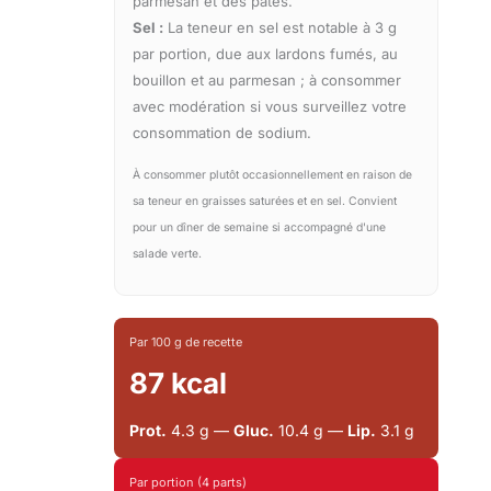
parmesan et des pâtes.
Sel :
La teneur en sel est notable à 3 g
par portion, due aux lardons fumés, au
bouillon et au parmesan ; à consommer
avec modération si vous surveillez votre
consommation de sodium.
À consommer plutôt occasionnellement en raison de
sa teneur en graisses saturées et en sel. Convient
pour un dîner de semaine si accompagné d'une
salade verte.
Par 100 g de recette
87 kcal
Prot.
4.3 g —
Gluc.
10.4 g —
Lip.
3.1 g
Par portion (4 parts)