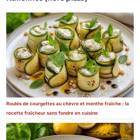
qui le rend plus
sans soucis à
utiliser.
Roulés de courgettes au chèvre et menthe fraîche : la
recette fraîcheur sans fondre en cuisine