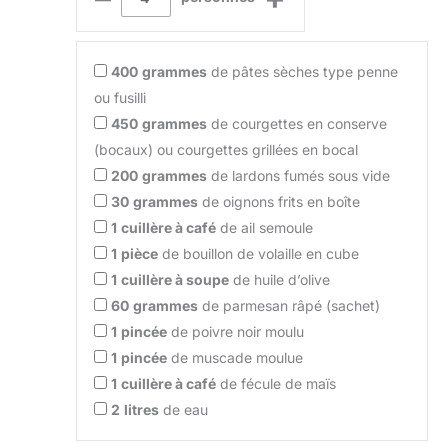
400
grammes
de pâtes sèches type penne
ou fusilli
450
grammes
de courgettes en conserve
(bocaux) ou courgettes grillées en bocal
200
grammes
de lardons fumés sous vide
30
grammes
de oignons frits en boîte
1
cuillère à café
de ail semoule
1
pièce
de bouillon de volaille en cube
1
cuillère à soupe
de huile d’olive
60
grammes
de parmesan râpé (sachet)
1
pincée
de poivre noir moulu
1
pincée
de muscade moulue
1
cuillère à café
de fécule de maïs
2
litres
de eau