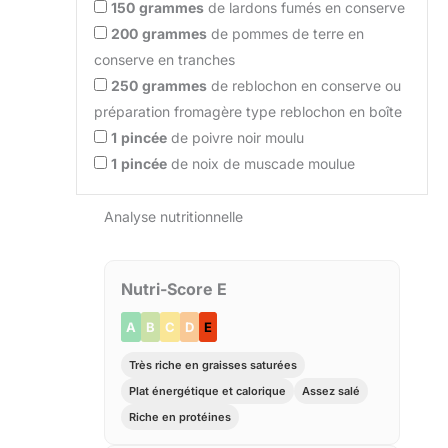
150
grammes
de lardons fumés en conserve
200
grammes
de pommes de terre en
conserve en tranches
250
grammes
de reblochon en conserve ou
préparation fromagère type reblochon en boîte
1
pincée
de poivre noir moulu
1
pincée
de noix de muscade moulue
Analyse nutritionnelle
Nutri-Score E
A
B
C
D
E
Très riche en graisses saturées
Plat énergétique et calorique
Assez salé
Riche en protéines