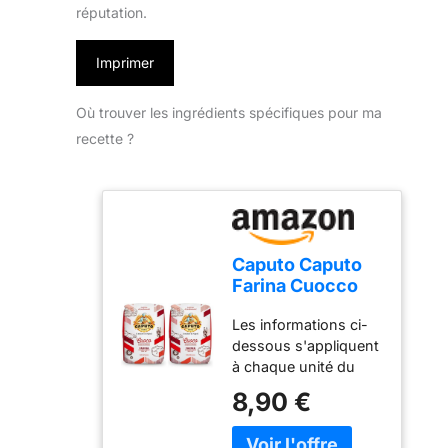
réputation.
Imprimer
Où trouver les ingrédients spécifiques pour ma
recette ?
Caputo Caputo
Farina Cuocco
Tipo '00' / 2
Les informations ci-
paquet de 1000
dessous s'appliquent
grammes/Qualité
à chaque unité du
Premium
pack De la marque
d'Italie/Riche en
8,90 €
Caputo Farina
protéines. 1.00
cuocco tipo '00' De
kg 1000.00 ml