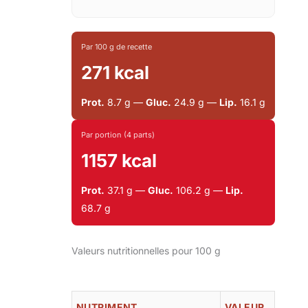
Par 100 g de recette
271 kcal
Prot.
8.7 g —
Gluc.
24.9 g —
Lip.
16.1 g
Par portion (4 parts)
1157 kcal
Prot.
37.1 g —
Gluc.
106.2 g —
Lip.
68.7 g
Valeurs nutritionnelles pour 100 g
NUTRIMENT
VALEUR