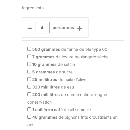
Ingrédients
–
+
personnes
500
grammes
de farine de blé type 00
7
grammes
de levure boulangère sèche
10
grammes
de sel fin
5
grammes
de sucre
25
millilitres
de huile d’olive
320
millilitres
de eau
200
millilitres
de crème entière longue
conservation
1
cuillère à café
de ail semoule
40
grammes
de oignons frits croustillants en
pot