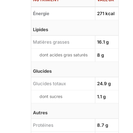
Énergie
271 kcal
Lipides
Matières grasses
16.1 g
dont acides gras saturés
8 g
Glucides
Glucides totaux
24.9 g
dont sucres
1.1 g
Autres
Protéines
8.7 g