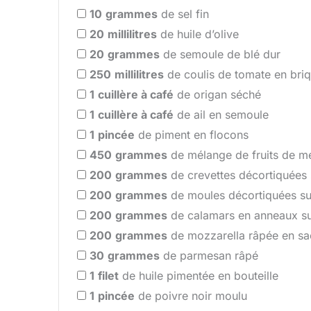
10
grammes
de sel fin
20
millilitres
de huile d’olive
20
grammes
de semoule de blé dur
250
millilitres
de coulis de tomate en bri
1
cuillère à café
de origan séché
1
cuillère à café
de ail en semoule
1
pincée
de piment en flocons
450
grammes
de mélange de fruits de me
200
grammes
de crevettes décortiquées 
200
grammes
de moules décortiquées su
200
grammes
de calamars en anneaux su
200
grammes
de mozzarella râpée en sa
30
grammes
de parmesan râpé
1
filet
de huile pimentée en bouteille
1
pincée
de poivre noir moulu