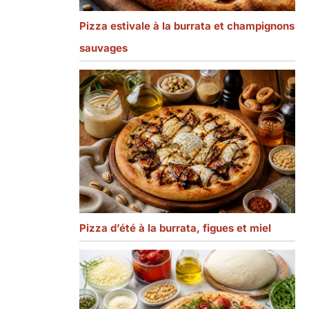
Pizza estivale à la burrata et champignons
sauvages
Pizza d’été à la burrata, figues et miel