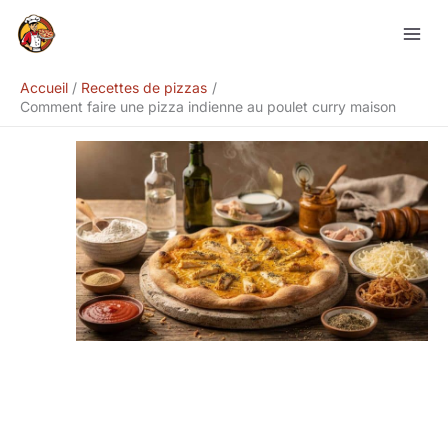
Aller
Rechercher
au
contenu
Accueil
Recettes de pizzas
Comment faire une pizza indienne au poulet curry maison