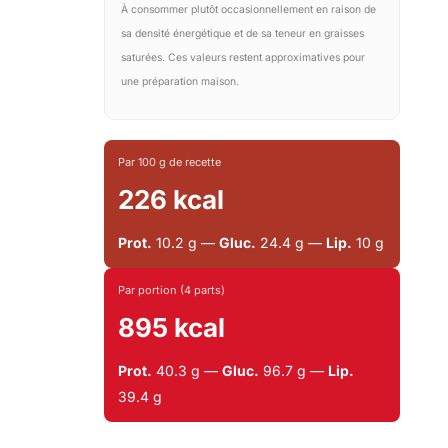
À consommer plutôt occasionnellement en raison de
sa densité énergétique et de sa teneur en graisses
saturées. Ces valeurs restent approximatives pour
une préparation maison.
Par 100 g de recette
226 kcal
Prot.
10.2 g —
Gluc.
24.4 g —
Lip.
10 g
Par portion (4 parts)
895 kcal
Prot.
40.3 g —
Gluc.
96.7 g —
Lip.
39.4 g