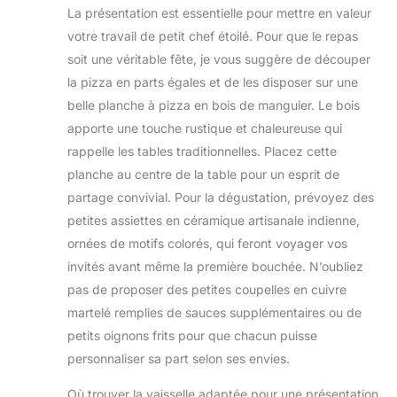
tout-en-un – Grâce
pétrinpour les
Pizza : Que ce soit
: Un seul bouton
La présentation est essentielle pour mettre en valeur
à sa coupe pizza
brioches et les
pour une pizza
facile à utiliser pour
votre travail de petit chef étoilé. Pour que le repas
roulette, ce couteau
pâtes brisées.
maison ou une
12 vitesses et une
pizza se distingue
FACILE À RANGER :
soit une véritable fête, je vous suggère de découper
pizza
fonction pulsepour
par sa précision et
Sa taille compacte
la pizza en parts égales et de les disposer sur une
professionnelle,
répondre à tous
sa prise en main.
facilite le rangement
cette roulette pizza
vos besoins en
belle planche à pizza en bois de manguier. Le bois
Complétez votre
- idéal pour toute
est un outil multi-
matière de
apporte une touche rustique et chaleureuse qui
collection
cuisine, du
usage parfait pour
pâtisserie.
d’accessoires pizza
comptoir au
rappelle les tables traditionnelles. Placez cette
découper des
S'ADAPTE ATOUS
avec ce produit
placard.
planche au centre de la table pour un esprit de
pizzas, qu'elles
VOS BESOINS EN
pensé pour les
RÉPARABLE
soient fines ou
PÂTISSERIE : 3
partage convivial. Pour la dégustation, prévoyez des
passionnés
PENDANT 15 ANS À
épaisses, de
outils essentiels -
petites assiettes en céramique artisanale indienne,
exigeants.
UN PRIX
manière rapide et
un fouet pour les
ornées de motifs colorés, qui feront voyager vos
RAISONNABLE :
efficace. Un Outil
œufs, un batteur
Nous vous
invités avant même la première bouchée. N’oubliez
Complémentaire
pour les gâteaux et
recommandons de
Idéal pour les
pas de proposer des petites coupelles en cuivre
un crochet
faire réparer votre
Passionnés de
pétrinpour les
martelé remplies de sauces supplémentaires ou de
produit dans notre
Pizza : Ce couteau
brioches et les
petits oignons frits pour que chacun puisse
réseau de 6 200
à pizza avec
pâtes brisées.
centres de
personnaliser sa part selon ses envies.
roulette est
FACILE À RANGER :
réparation dans le
l'accessoire
Sa taille compacte
monde entier pour
Où trouver la vaisselle adaptée pour une présentation