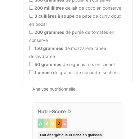
200
millilitres
de lait de coco en conserve
3
cuillères à soupe
de pâte de curry doux
en bocal
200
grammes
de purée de tomates en
conserve
150
grammes
de mozzarella râpée
déshydratée
50
grammes
de oignons frits en sachet
1
pincée
de graines de coriandre séchées
Analyse nutritionnelle
Nutri-Score D
A
B
C
D
E
Plat énergétique et riche en graisses