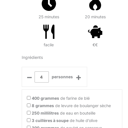
25 minutes
20 minutes
facile
€€
Ingrédients
–
+
personnes
400
grammes
de farine de blé
8
grammes
de levure de boulanger sèche
250
millilitres
de eau en bouteille
3
cuillères à soupe
de huile d’olive
300
grammes
de poulet en conserve