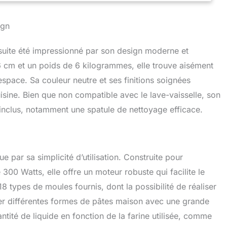
es à votre alimentation.
UTILISATION GUIDÉE –
les et fonctionnement intuitif. Même sans expérience,
ign
 un résultat réussi.
 suite été impressionné par son design moderne et
cm et un poids de 6 kilogrammes, elle trouve aisément
espace. Sa couleur neutre et ses finitions soignées
isine. Bien que non compatible avec le lave-vaisselle, son
inclus, notamment une spatule de nettoyage efficace.
par sa simplicité d’utilisation. Construite pour
00 Watts, elle offre un moteur robuste qui facilite le
types de moules fournis, dont la possibilité de réaliser
parer différentes formes de pâtes maison avec une grande
antité de liquide en fonction de la farine utilisée, comme