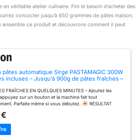
 en véritable atelier culinaire. Fini le besoin d’acheter des
s pourrez concocter jusqu’à 650 grammes de pâtes maison,
s ensemble ce produit et découvrons comment il peut
à pâtes automatique Sirge PASTAMAGIC 300W
res incluses – Jusqu’à 900g de pâtes fraîches –
tiliser, idéale débutants et sans gluten
ES FRAÎCHES EN QUELQUES MINUTES – Ajoutez les
 appuyez sur un bouton et la machine fait tout
ment. Parfaite même si vous débutez.
RÉSULTAT
HAQUE FOIS – Texture idéale, pâte homogène et
 €
ontinue pour des pâtes comme chez les professionnels.
INCLUSES – Spaghetti, penne, lasagnes, ravioli et bien
eule machine pour toutes vos envies.
IDÉALE POUR
– Contrôlez vos ingrédients et réalisez facilement des