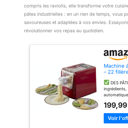
compris les raviolis, elle transforme votre cuisine
pâtes industrielles : en un rien de temps, vou
savoureuses et adaptées à vos envies. Essayon
révolutionner vos repas au quotidien.
Machine 
– 22 filiè
Facile à u
DES PÂT
ingrédients,
automatique
PARFAIT À C
199,99
extrusion c
22 FILIÈRES 
plus. Une s
SANS GLUTEN 