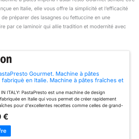
e en Italie, elle vous offre la simplicité et l’efficacité
t de préparer des lasagnes ou fettuccine en une
e par ce laminoir qui allie tradition et modernité avec
astaPresto Gourmet. Machine à pâtes
 fabriquè en Italie. Machine à pâtes fraîches et
ctrique. Laminoir électrique feuille de pâtes,
N ITALY: PastaPresto est une machine de design
 fettuccine (Argent)
fabriquée en Italie qui vous permet de créer rapidement
aîches pour d'excellentes recettes comme celles de grand-
 DES PÂTES RUGUEUSES : PastaPresto Gourmet est la
 €
e électrique capable de créer une pâte rugueuse et
aite pour recueillir au mieux votre sauce pour pâtes pour
es recettes comme celles de grand-mère. 3 FORMATS DE
chine à pâtes fraîches PastaPresto est équipée de