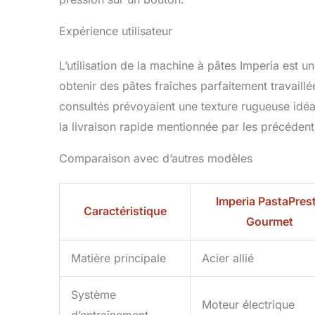
pâtes fraîch
Produite ave
Expérience utilisateur
un chiffon h
pâte, de fa
L’utilisation de la machine à pâtes Imperia est un
pâtes, manive
PRODUIT IMP
obtenir des pâtes fraîches parfaitement travaill
produit d'Im
consultés prévoyaient une texture rugueuse idéa
la livraison rapide mentionnée par les précédents
Comparaison avec d’autres modèles
Imperia PastaPres
Caractéristique
Gourmet
Matière principale
Acier allié
Système
Moteur électrique
d’entraînement