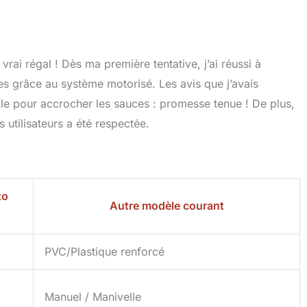
es électrique dispose d'un moteur très puissant de 220v.
c une prise Schuko. La machine est facile à nettoyer avec
umide ou une brosse douce pour enlever les résidus de
rine ou de pâtes. CONTENU DE L'EMBALLAGE: Machine à
 vrai régal ! Dès ma première tentative, j’ai réussi à
lle pour utilisation manuelle, manuel d'utilisation.
ERIA: La machine à pâtes fraîches PastaPresto est un
ées grâce au système motorisé. Les avis que j’avais
peria & Monferrina S.P.A., leader du marché depuis 1932.
le pour accrocher les sauces : promesse tenue ! De plus,
 utilisateurs a été respectée.
to
Autre modèle courant
PVC/Plastique renforcé
Manuel / Manivelle