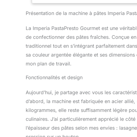
rouleaux de 
d'une large
Présentation de la machine à pâtes Imperia Pas
tagliolini d
différentes 
La Imperia PastaPresto Gourmet est une véritabl
pâtes Imperi
de confectionner des pâtes fraîches. Conçue en It
SIMPLEX qui 
pâtes. La ma
traditionnel tout en s’intégrant parfaitement d
pâtes fraîch
sa couleur argentée élégante et ses dimensions 
avec l'acce
mon plan de travail.
été conçue p
soigné pour v
produit. EN 
Fonctionnalités et design
Pastapresto 
machine est 
Aujourd’hui, je partage avec vous les caractéris
machine élec
d’abord, la machine est fabriquée en acier allié,
intégrables 
votre santé
kilogrammes, elle reste suffisamment légère pou
à pâtes Impe
culinaires. J’ai particulièrement apprécié le côté
pâte, les las
l’épaisseur des pâtes selon mes envies : lasagne
être utilisée
arabe ou le
pression sur un bouton.