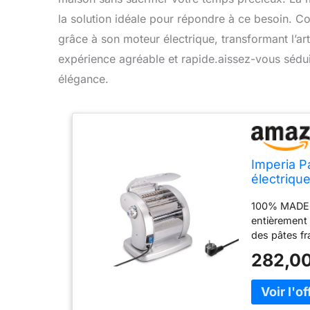
la solution idéale pour répondre à ce besoin. Conçu
grâce à son moteur électrique, transformant l’ar
expérience agréable et rapide.aissez-vous séduir
élégance.
Imperia P
électrique
moteur éle
100% MADE I
lasagnes,
entièrement 
des pâtes fr
mère. CRÉER
282,00
seule machin
poreuse parf
d'excellent
PÂTES: La ma