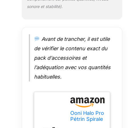
machine à pizza.
sonore et stabilité).
Mélange et
fouettage
polyvalent –
Gâteaux,
biscuits, crème
Avant de trancher, il est utile
fouettée, glaçage
et bien plus
de vérifier le contenu exact du
encore. Facile à
pack d’accessoires et
préparer avec les
accessoires
l’adéquation avec vos quantités
fournis. Quatre
habituelles.
accessoires
inclus – bâton de
concassage,
mélangeur
flexible, crochet
pétrisseur en
Ooni Halo Pro
spirale et fouet à
Pétrin Spirale
dents pour
Professionnel
maximiser les