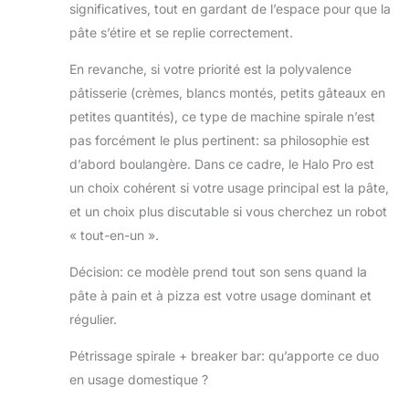
exacts. Parfait
significatives, tout en gardant de l’espace pour que la
pour la machine à
pâte s’étire et se replie correctement.
pain ou la
machine à pizza.
En revanche, si votre priorité est la polyvalence
Mélange et
pâtisserie (crèmes, blancs montés, petits gâteaux en
fouettage
petites quantités), ce type de machine spirale n’est
polyvalent –
Gâteaux, biscuits,
pas forcément le plus pertinent: sa philosophie est
crème fouettée,
d’abord boulangère. Dans ce cadre, le Halo Pro est
glaçage et bien
un choix cohérent si votre usage principal est la pâte,
plus encore.
et un choix plus discutable si vous cherchez un robot
Facile à préparer
avec les
« tout-en-un ».
accessoires
fournis. Quatre
Décision: ce modèle prend tout son sens quand la
accessoires inclus
pâte à pain et à pizza est votre usage dominant et
– bâton de
régulier.
concassage,
mélangeur
Pétrissage spirale + breaker bar: qu’apporte ce duo
flexible, crochet
en usage domestique ?
pétrisseur en
spirale et fouet à