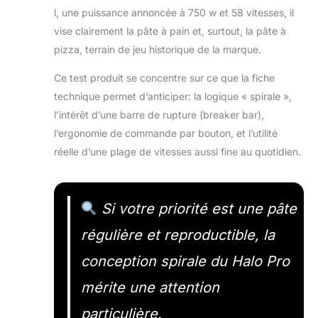
l, une puissance annoncée à 750 w et 58 vitesses, il
vise clairement la pâte à pain et, surtout, la pâte à
pizza, terrain de jeu historique de la marque.
Ce test produit se concentre sur ce que la fiche
technique permet d’anticiper: la logique « spirale »,
l’intérêt d’une barre de rupture (breaker bar),
l’ergonomie de commande par bouton, et l’utilité
réelle d’une plage de vitesses aussi fine au quotidien.
Si votre priorité est une pâte
régulière et reproductible, la
conception spirale du Halo Pro
mérite une attention
particulière.