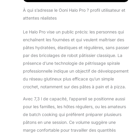
mélange en
spirale : bol rotatif,
À qui s’adresse le Ooni Halo Pro ? profil utilisateur et
crochet pétrisseur
attentes réalistes
en spirale et barre
de concasseur
Le Halo Pro vise un public précis: les personnes qui
amovible
enchaînent les fournées et qui veulent maîtriser des
développent des
structures de
pâtes hydratées, élastiques et régulières, sans passer
gluten plus
par des bricolages de robot pâtissier classique. La
solides pour une
présence d’une technologie de pétrissage spirale
pâte parfaite. Idéal
professionnelle indique un objectif de développement
comme pétrin,
machine à pâte ou
du réseau glutineux plus efficace qu’un simple
pétrisseur de
crochet, notamment sur des pâtes à pain et à pizza.
pâte. Contrôle
précis – 58
Avec 7,3 l de capacité, l’appareil se positionne aussi
niveaux de vitesse
pour les familles, les hôtes réguliers, ou les amateurs
(60–1 000+ tr/min)
de batch cooking qui préfèrent préparer plusieurs
pour un mélange,
pâtons en une session. Ce volume suggère une
un pétrissage et
un fouettage
marge confortable pour travailler des quantités