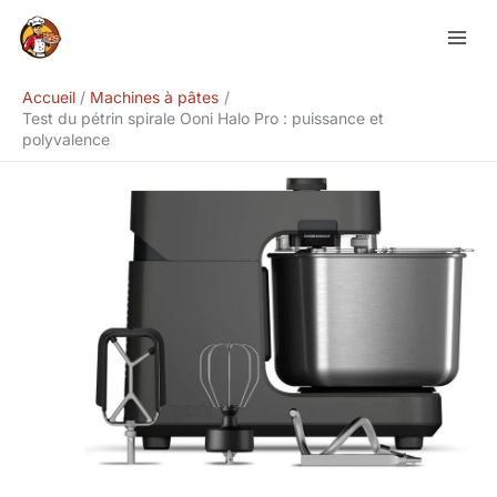
Aller
Rechercher
au
contenu
Accueil
Machines à pâtes
Test du pétrin spirale Ooni Halo Pro : puissance et
polyvalence