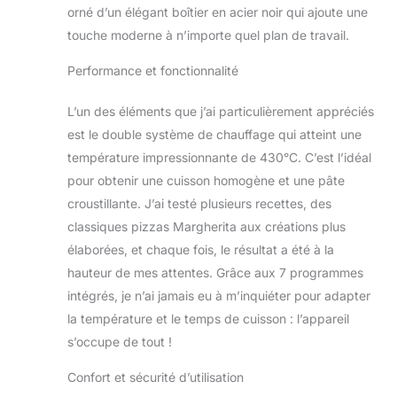
croustillantes
orné d’un élégant boîtier en acier noir qui ajoute une
depuis votre propre
touche moderne à n’importe quel plan de travail.
cuisine avec ce four
à pizza innovant et
Performance et fonctionnalité
électrique. Pour
toutes les envies : 7
L’un des éléments que j’ai particulièrement appréciés
programmes +
est le double système de chauffage qui atteint une
fonction mémoire
température impressionnante de 430°C. C’est l’idéal
pour une utilisation
optimale. Sécurité
pour obtenir une cuisson homogène et une pâte
optimale : Aucun
croustillante. J’ai testé plusieurs recettes, des
risque de brûlure
classiques pizzas Margherita aux créations plus
avec ce four à pizza
élaborées, et chaque fois, le résultat a été à la
électrique et sa
poignée cool-touch
hauteur de mes attentes. Grâce aux 7 programmes
et porte en verre à 3
intégrés, je n’ai jamais eu à m’inquiéter pour adapter
couches.
la température et le temps de cuisson : l’appareil
s’occupe de tout !
Confort et sécurité d’utilisation