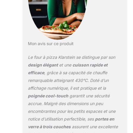
et précise. Double
Heating System :
Des pizzas
croustillantes
depuis votre propre
cuisine avec ce four
à pizza innovant et
Mon avis sur ce produit
électrique. Pour
toutes les envies : 7
Le four à pizza Klarstein se distingue par son
programmes +
design élégant
et une
cuisson rapide et
fonction mémoire
efficace
, grâce à sa capacité de chauffe
pour une utilisation
remarquable atteignant 430°C. Doté d’un
optimale. Sécurité
optimale : Aucun
affichage numérique, il est pratique et la
risque de brûlure
poignée cool-touch
garantit une sécurité
avec ce four à pizza
accrue. Malgré des dimensions un peu
électrique et sa
encombrantes pour les petits espaces et une
poignée cool-touch
et porte en verre à 3
notice d’utilisation perfectible, ses
portes en
couches.
verre à trois couches
assurent une excellente