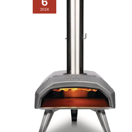
6
pizzéria ou de la
le garnissage de bouger,
boulangerie
garantissant des portions
2024
uniformes. En plus, la
lame incurvée concentre la
force, rendant la coupe
encore plus facile et
précise, conforme aux
attentes des amateurs et
professionnels de la
pizza. [ Brosse à pizza
idéale pour un nettoyage
facile et rapide] - Nos
brosses à pizza en poils
de fibres de tige de
paume sont conçues pour
être l'outil idéal pour votre
four. Elles sont dotées
d'une spatule intégrée qui
permet un nettoyage
rapide et facile de la
pierre à pizza et des
parois du four. Elles sont
idéales tant pour la
maison que pour le
restaurant et sont
compatibles avec une
variété de fours.