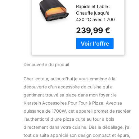
Pour Four à
Rapide et fiable :
Pizza - 1700W,
Chauffe jusqu'à
430°C, Double
430 °C avec 1 700
Chauffage,
watts, ce four à
Compact, 7
239,99 €
pizza électrique est
Programmes,
idéal pour préparer
Affichage
des pizzas
Numérique,
croustillantes et
Poignée Cool-
délicieuses en un
Touch, Porte
Découverte du produit
rien de temps.
en Verre à 3
Fonctionnement
Couches,
simple : Affichage
Boîtier en Acier
Cher lecteur, aujourd’hui je vous emmène à la
numérique, contrôle
Noir
découverte d’un accessoire de cuisine qui a
de la température et
gentiment trouvé sa place dans mon foyer : le
de la durée pour ce
Klarstein Accessoires Pour Four à Pizza. Avec sa
four à pizza
électrique, offrant
puissance de 1700W, cet appareil promet de recréer
une utilisation facile
l’authenticité d’une pizza cuite au four à bois
et précise. Double
directement dans votre cuisine. Dès le déballage, j’ai
Heating System :
tout de suite apprécié son design compact et épuré,
Des pizzas