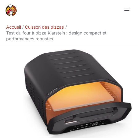
Aller
Rechercher
au
contenu
Accueil
Cuisson des pizzas
Test du four à pizza Klarstein : design compact et
performances robustes