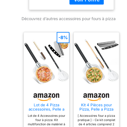
des pizzas
Numérique,
croustillantes et
Poignée Cool-
délicieuses en un
Touch, Porte
Découvrez d’autres accessoires pour fours à pizza
rien de temps.
en Verre à 3
Fonctionnement
Couches,
simple : Affichage
Boîtier en Acier
numérique, contrôle
-8%
Noir
de la température et
de la durée pour ce
four à pizza
électrique, offrant
une utilisation facile
et précise. Double
Heating System :
Des pizzas
croustillantes
depuis votre propre
cuisine avec ce four
Lot de 4 Pizza
Kit 4 Pièces pour
à pizza innovant et
accessoires, Pelle a
Pizza, Pelle a Pizza
pizza perforée 30
Perforée 30 cm,
électrique. Pour
Lot de 4 Accessoires pour
[ Accessoires four a pizza
cm, Pelle à pizza
Pelle Pizza Ronde en
toutes les envies : 7
four à pizza: Kit
pratique ] - Ce kit complet
Ronde en aluminium
Aluminium 23 cm,
multifonction de matériel à
de 4 articles comprend 2
de 83cm avec un
Roulette à Pizza
programmes +