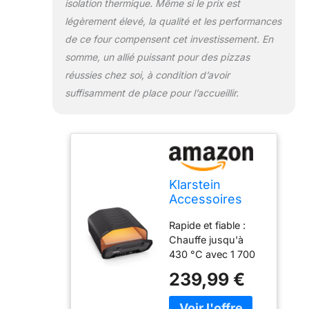
isolation thermique. Même si le prix est
légèrement élevé, la qualité et les performances
de ce four compensent cet investissement. En
somme, un allié puissant pour des pizzas
réussies chez soi, à condition d’avoir
suffisamment de place pour l’accueillir.
Klarstein
Accessoires
Pour Four à
Rapide et fiable :
Pizza - 1700W,
Chauffe jusqu'à
430°C, Double
430 °C avec 1 700
Chauffage,
watts, ce four à
Compact, 7
239,99 €
pizza électrique est
Programmes,
idéal pour préparer
Affichage