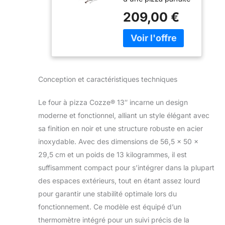
cordiérite
en seulement 2
incluse |
209,00 €
minutes grâce à un
Allumage
brûleur en acier
automatique |
inoxydable ultra-
Thermomètre
performant. Pierre à
intégré | Acier
pizza premium
inoxydable |
incluse – Pierre en
Cuisson rapide
Conception et caractéristiques techniques
cordiérite de 34,5 x
2 min, Noir
34,5 cm, résistante
Le four à pizza Cozze® 13″ incarne un design
à haute
température pour
moderne et fonctionnel, alliant un style élégant avec
une croûte
sa finition en noir et une structure robuste en acier
croustillante et
inoxydable. Avec des dimensions de 56,5 x 50 x
savoureuse
29,5 cm et un poids de 13 kilogrammes, il est
Conception robuste
suffisamment compact pour s’intégrer dans la plupart
et durable –
Extérieur en acier
des espaces extérieurs, tout en étant assez lourd
traité anti-corrosion
pour garantir une stabilité optimale lors du
avec revêtement
fonctionnement. Ce modèle est équipé d’un
thermorésistant
thermomètre intégré pour un suivi précis de la
pour une longévité