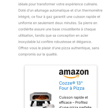
idéale pour transformer votre expérience culinaire.
Doté d’un allumage automatique et d’un thermomètre
intégré, ce four à gaz garantit une cuisson rapide et
uniforme en seulement deux minutes. Sa pierre en
cordiérite assure une base croustillante à chaque
utilisation, tandis que sa conception en acier
inoxydable lui confère robustesse et élégance.
Offrez-vous le plaisir d’une pizza authentique, sans
compromis sur la qualité.
Cozze® 13"
Four à Pizza
CLASSIC | Gaz
Cuisson rapide et
30 mbar |
efficace – Profitez
Pierre en
d'une pizza parfaite