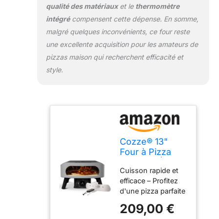
balcon.
qualité des matériaux
et le
thermomètre
intégré
compensent cette dépense. En somme,
malgré quelques inconvénients, ce four reste
une excellente acquisition pour les amateurs de
pizzas maison qui recherchent efficacité et
style.
Cozze® 13"
Four à Pizza
CLASSIC | Gaz
Cuisson rapide et
30 mbar |
efficace – Profitez
Pierre en
d'une pizza parfaite
cordiérite
en seulement 2
incluse |
209,00 €
minutes grâce à un
Allumage