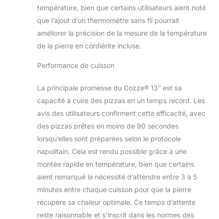
exceptionnelle.
température, bien que certains utilisateurs aient noté
Allumage
que l’ajout d’un thermomètre sans fil pourrait
automatique et
améliorer la précision de la mesure de la température
contrôle précis –
de la pierre en cordiérite incluse.
Allumez votre four
en un clic et
Performance de cuisson
surveillez la
température grâce
La principale promesse du Cozze® 13″ est sa
au thermomètre
intégré. Compact et
capacité à cuire des pizzas en un temps record. Les
pratique – Format
avis des utilisateurs confirment cette efficacité, avec
optimisé (50 x 50 x
des pizzas prêtes en moins de 90 secondes
29,5 cm), idéal pour
lorsqu’elles sont préparées selon le protocole
une utilisation en
extérieur, sur une
napolitain. Cela est rendu possible grâce à une
terrasse ou un
montée rapide en température, bien que certains
balcon.
aient remarqué la nécessité d’attendre entre 3 à 5
minutes entre chaque cuisson pour que la pierre
récupère sa chaleur optimale. Ce temps d’attente
reste raisonnable et s’inscrit dans les normes des