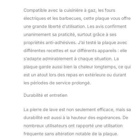
sicilienne, naturelle
Compatible avec la cuisinière à gaz, les fours
et artisanale : la
électriques et les barbecues, cette plaque vous offre
pierre de lave
utilisée provient
une grande liberté d’utilisation. Les avis confirment
d'anciennes
unanimement sa praticité, surtout grâce à ses
éruptions
propriétés anti-adhésives. J’ai testé la plaque avec
volcaniques de
différentes recettes et sur différents appareils : elle
l'Etna. Un matériau
naturel, entièrement
s’adapte admirablement à chaque situation. La
sicilien, travaillé de
plaque garde aussi bien la chaleur longtemps, ce qui
manière artisanale.
est un atout lors des repas en extérieure ou durant
La différence est
les périodes de service prolongé.
remarquable : avec
nos pierres
Durabilité et entretien
réfractaires, vous
avez la garantie
La pierre de lave est non seulement efficace, mais sa
d'un produit
naturel, sicilien et
durabilité est aussi à la hauteur des espérances. De
artisanal Fabriquée
nombreux utilisateurs ont rapporté une utilisation
en Italie
fréquente sans altération notable de la plaque.