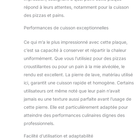
résiste facilement à
répond à leurs attentes, notamment pour la cuisson
des températures
jusqu'à 1 000 °C et
des pizzas et pains.
n'émet pas de
substances
Performances de cuisson exceptionnelles
nocives. Anti-
adhésive et
Ce qui m’a le plus impressionné avec cette plaque,
toujours chaude : la
c’est sa capacité à conserver et répartir la chaleur
plaque est
uniformément. Que vous l’utilisiez pour des pizzas
naturellement
croustillantes ou pour un pain à la mie alvéolée, le
antiadhésive En
outre, elle permet
rendu est excellent. La pierre de lave, matériau utilisé
d'accumuler et de
ici, garantit une cuisson rapide et homogène. Certains
conserver de la
utilisateurs ont même noté que leur pain n’avait
chaleur. Enfournez
jamais eu une texture aussi parfaite avant l’usage de
une pizza l’une
après l'autre, sans
cette pierre. Elle est particulièrement adaptée pour
attendre que plaque
atteindre des performances culinaires dignes des
soit à température,
professionnels.
et économisez du
temps et de
Facilité d’utilisation et adaptabilité
l'énergie 100 %