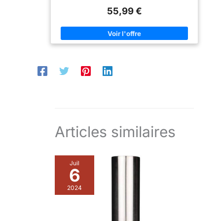
remarquable : avec
est remarquable : avec
55,99 €
nos pierres
nos pierres réfractaires,
vous avez la garantie d'un
réfractaires, vous
produit naturel, sicilien et
avez la garantie
artisanal Fabriquée en
d'un produit
Italie
naturel, sicilien et
artisanal Fabriquée
en Italie
Articles similaires
Juil
6
2024