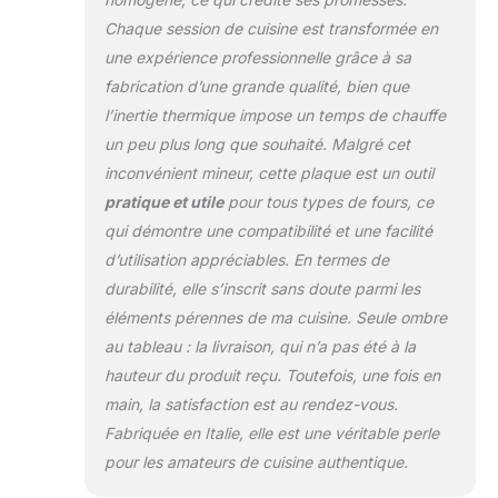
conserver de la
Chaque session de cuisine est transformée en
chaleur. Enfournez
une expérience professionnelle grâce à sa
une pizza l’une
après l'autre, sans
fabrication d’une grande qualité, bien que
attendre que plaque
l’inertie thermique impose un temps de chauffe
soit à température,
un peu plus long que souhaité. Malgré cet
et économisez du
inconvénient mineur, cette plaque est un outil
temps et de
l'énergie 100 %
pratique et utile
pour tous types de fours, ce
sicilienne, naturelle
qui démontre une compatibilité et une facilité
et artisanale : la
d’utilisation appréciables. En termes de
pierre de lave
durabilité, elle s’inscrit sans doute parmi les
utilisée provient
éléments pérennes de ma cuisine. Seule ombre
d'anciennes
éruptions
au tableau : la livraison, qui n’a pas été à la
volcaniques de
hauteur du produit reçu. Toutefois, une fois en
l'Etna. Un matériau
main, la satisfaction est au rendez-vous.
naturel, entièrement
Fabriquée en Italie, elle est une véritable perle
sicilien, travaillé de
manière artisanale.
pour les amateurs de cuisine authentique.
La différence est