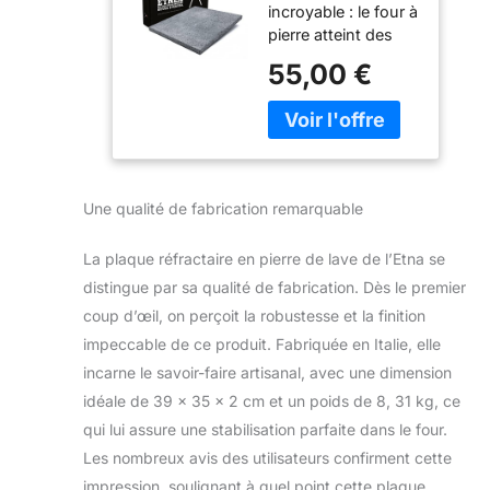
incroyable : le four à
de l’Etna pour
pierre atteint des
pizza et pain,
températures très
39 x 35 x 2 cm,
55,00 €
élevées qu’un four
pour four à gaz,
de maison ne peut
électrique et
atteindre.
barbecue,
Cependant, si vous
fabriquée en
utilisez une plaque
Italie
réfractaire en pierre
Une qualité de fabrication remarquable
de lave, vous
parvenez à émuler
La plaque réfractaire en pierre de lave de l’Etna se
cet effet, car la
plaque est capable
distingue par sa qualité de fabrication. Dès le premier
de stocker la
coup d’œil, on perçoit la robustesse et la finition
chaleur et de la
impeccable de ce produit. Fabriquée en Italie, elle
distribuer de
incarne le savoir-faire artisanal, avec une dimension
manière homogène
idéale de 39 x 35 x 2 cm et un poids de 8, 31 kg, ce
à la pizza En
retenant l'humidité,
qui lui assure une stabilisation parfaite dans le four.
la pâte devient plus
Les nombreux avis des utilisateurs confirment cette
croustillante. Elle
impression, soulignant à quel point cette plaque