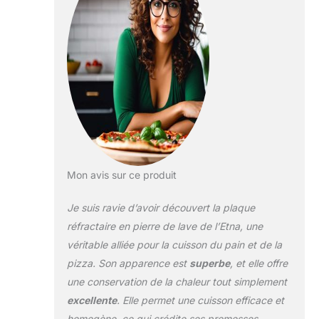
de stocker la
chaleur et de la
distribuer de
manière homogène
à la pizza En
retenant l'humidité,
la pâte devient plus
croustillante. Elle
résiste facilement à
des températures
jusqu'à 1 000 °C et
Mon avis sur ce produit
n'émet pas de
substances
Je suis ravie d’avoir découvert la plaque
nocives. Anti-
adhésive et
réfractaire en pierre de lave de l’Etna, une
toujours chaude : la
véritable alliée pour la cuisson du pain et de la
plaque est
pizza. Son apparence est
superbe
, et elle offre
naturellement
une conservation de la chaleur tout simplement
antiadhésive En
outre, elle permet
excellente
. Elle permet une cuisson efficace et
d'accumuler et de
homogène, ce qui crédite ses promesses.