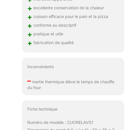
+
excellente conservation de la chaleur
+
cuisson efficace pour le pain et la pizza
+
conforme au descriptif
+
pratique et utile
+
fabrication de qualité
Inconvénients
–
inertie thermique élève le temps de chauffe
du four
Fiche technique
Numéro de modèle : CUORELAV01
Dimensions du produit (L x l x h) : 39 x 35 x 2