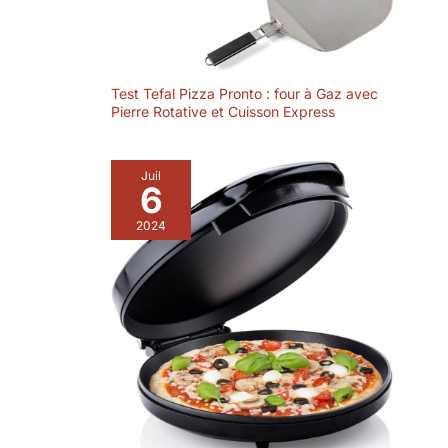
Test Tefal Pizza Pronto : four à Gaz avec
Pierre Rotative et Cuisson Express
Juil
6
2024