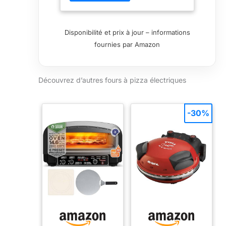
modèle inox.
de 450℃, ce four surpasse les
fours traditionnels qui
nécessitent jusqu'à 5 minutes.
Disponibilité et prix à jour – informations
La pierre à pizza amovible (32 x
fournies par Amazon
32 cm) retient la chaleur pendant
le préchauffage et garantit une
base parfaitement croustillante et
Découvrez d’autres fours à pizza électriques
dorée, comme une pizza cuite au
four à pierre. 【Contrôle de
température indépendant -
Cuisson uniforme et rapide】 Le
-30%
four à pizza est équipé de
résistances indépendantes pour
le haut et le bas, garantissant
une répartition uniforme de la
chaleur pour une cuisson rapide
et homogène. La pierre à pizza
conserve la chaleur, accélérant le
processus de cuisson pour que
vous puissiez déguster votre
pizza préférée en quelques