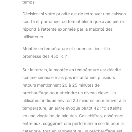
temps.
fenêtres en verre à triple isolation
avec éclairage intérieur, ce qui vous
Décision: si votre priorité est de retrouver une cuisson
permet de suivre la cuisson sans
courte et parfumée, ce format électrique avec pierre
ouvrir la porte et perdre de chaleur.
Dimensions intérieures du four :
répond à l’attente exprimée par la majorité des
environ 32 x 34 x 9 cm, adapté
utilisateurs.
pour la plupart des pizzas de 32
cm, un ajout parfait à vos appareils
Montée en température et cadence: tient-il la
de cuisine. 【Sécuritaire et
promesse des 450 °c ?
écologique】 Contrairement aux
fours à gaz traditionnels, ce four à
Sur le terrain, la montée en température est décrite
pizza électrique est plus sûr et plus
respectueux de l'environnement. Le
comme sérieuse mais pas instantanée: plusieurs
boîtier en acier inoxydable isolé et
retours mentionnent 20 à 25 minutes de
les pieds en caoutchouc
préchauffage pour atteindre un niveau élevé. Un
antidérapants garantissent une
utilisateur indique environ 20 minutes pour arriver à la
utilisation sécurisée à domicile.
température, un autre évoque plutôt 421 °c atteints
Avec une puissance de 1700W, il
est idéal pour toutes les cuisines.
en une vingtaine de minutes. Ces chiffres, cohérents
Contenu de la boîte : pierre à pizza,
entre eux, suggèrent une performance solide pour la
pelle à pizza, livre de recettes. Le
catégorie, tout en rappelant qu’un préchauffage est