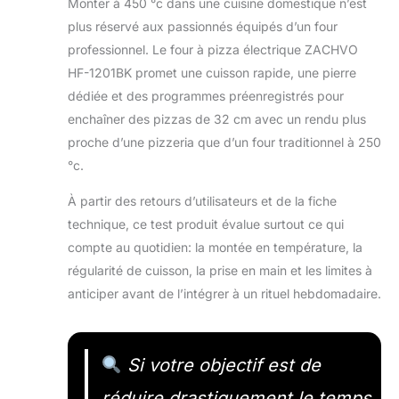
Monter à 450 °c dans une cuisine domestique n’est
plus réservé aux passionnés équipés d’un four
professionnel. Le four à pizza électrique ZACHVO
HF-1201BK promet une cuisson rapide, une pierre
dédiée et des programmes préenregistrés pour
enchaîner des pizzas de 32 cm avec un rendu plus
proche d’une pizzeria que d’un four traditionnel à 250
°c.
À partir des retours d’utilisateurs et de la fiche
technique, ce test produit évalue surtout ce qui
compte au quotidien: la montée en température, la
régularité de cuisson, la prise en main et les limites à
anticiper avant de l’intégrer à un rituel hebdomadaire.
Si votre objectif est de
réduire drastiquement le temps