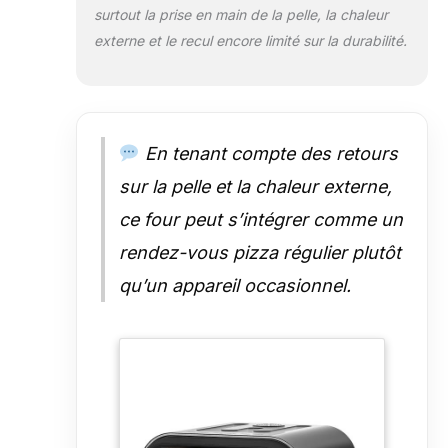
surtout la prise en main de la pelle, la chaleur
pour des résultats de cuisson
optimaux. 【5 types de pizzas
externe et le recul encore limité sur la durabilité.
préprogrammés + fonction DIY】
Choisissez parmi 5 types de
pizzas préprogrammées, y
compris : Neapolitan, Thin Crust,
Plate Pizza, New York, Frozen.
En tenant compte des retours
Chaque préréglage dispose de la
température et du temps de
sur la pelle et la chaleur externe,
cuisson parfaits pour des
ce four peut s’intégrer comme un
résultats délicieux.
Alternativement, utilisez la
rendez-vous pizza régulier plutôt
fonction DIY pour ajuster la
qu’un appareil occasionnel.
température et le temps de
cuisson à vos besoins. 【Design
visuel - Suivi du processus de
cuisson】 Le four à pizza
ZACHVO dispose de fenêtres en
verre à triple isolation avec
éclairage intérieur, ce qui vous
permet de suivre la cuisson sans