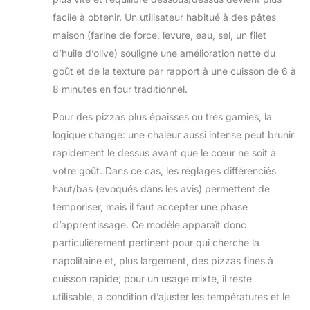
tactile LED et aux deux boutons
facile à obtenir. Un utilisateur habitué à des pâtes
rotatifs indépendants. Réglez la
maison (farine de force, levure, eau, sel, un filet
chaleur du dessus de 80–450℃, la
d’huile d’olive) souligne une amélioration nette du
chaleur du dessous de 80–400℃ et
le minuteur de 1 à 60 minutes pour
goût et de la texture par rapport à une cuisson de 6 à
des résultats de cuisson optimaux.
8 minutes en four traditionnel.
【5 types de pizzas
préprogrammés + fonction DIY】
Pour des pizzas plus épaisses ou très garnies, la
Choisissez parmi 5 types de pizzas
logique change: une chaleur aussi intense peut brunir
préprogrammées, y compris :
rapidement le dessus avant que le cœur ne soit à
Neapolitan, Thin Crust, Plate Pizza,
votre goût. Dans ce cas, les réglages différenciés
New York, Frozen. Chaque
préréglage dispose de la
haut/bas (évoqués dans les avis) permettent de
température et du temps de
temporiser, mais il faut accepter une phase
cuisson parfaits pour des résultats
d’apprentissage. Ce modèle apparaît donc
délicieux. Alternativement, utilisez la
particulièrement pertinent pour qui cherche la
fonction DIY pour ajuster la
température et le temps de cuisson
napolitaine et, plus largement, des pizzas fines à
à vos besoins. 【Design visuel -
cuisson rapide; pour un usage mixte, il reste
Suivi du processus de cuisson】 Le
utilisable, à condition d’ajuster les températures et le
four à pizza ZACHVO dispose de