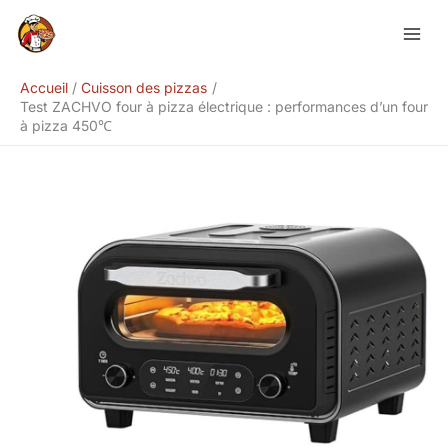
Aller
Rechercher
au
contenu
Accueil
Cuisson des pizzas
Test ZACHVO four à pizza électrique : performances d’un four
à pizza 450℃