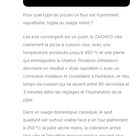
chaleur pendant le préchauffage et
garantit une base parfaitement
croustillante et dorée, comme une
Pour quel type de pizzas ce four est-il pertinent:
pizza cuite au four à pierre.
napolitaine, teglia ou usage mixte ?
【Contrôle de température
indépendant - Cuisson uniforme et
Les avis convergent sur un point: le ZACHVO vise
rapide】 Le four à pizza est équipé
clairement la pizza à cuisson vive, avec une
de résistances indépendantes pour
le haut et le bas, garantissant une
température annoncée jusqu’à 450 °c et une pierre
répartition uniforme de la chaleur
qui emmagasine la chaleur. Plusieurs utilisateurs
pour une cuisson rapide et
décrivent un résultat « style napolitain » avec un
homogène. La pierre à pizza
cornicione moelleux et croustillant à l’extérieur, et des
conserve la chaleur, accélérant le
processus de cuisson pour que
temps de cuisson qui se situent entre 90 secondes et
vous puissiez déguster votre pizza
3 minutes selon les réglages et l’hydratation de la
préférée en quelques minutes,
pâte.
jusqu'à 3 fois plus vite que d'autres
fours à pizza électriques.
Dans un usage domestique classique, le saut
【Contrôle précis - Écran tactile
qualitatif est surtout visible face à un four plafonnant
LED et boutons rotatifs】 Réglez
à 250 °c: la pâte sèche moins, la coloration arrive
facilement la température et le
temps de cuisson grâce à l'écran
plus vite et l’équilibre dessous/dessus devient plus