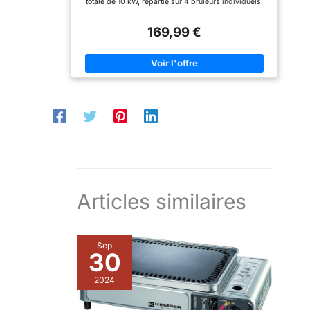
totale de 10 kW, répartie sur 4 brûleurs individuels.
de graisse à tout moment,
Surface de Cuisson Généreuse : Avec sa grande
ce qui est à la fois
surface de cuisson noir, elle permet de préparer de
bénéfique pour la santé et
169,99 €
grandes quantités d'aliments en une seule fois.
facilite le nettoyage.
Contrôle Précis : Chaque brûleur est équipé d'un
bouton de commande individuel pour un réglage
facile de la température selon vos besoins.
Construction Robuste : Fabriquée avec des matériaux
de haute qualité, cette plancha est conçue pour
résister aux rigueurs d'une utilisation intensive.
Polyvalente : Idéale pour la cuisson de viandes,
poissons, légumes et bien plus encore, elle s'adapte
à tous vos plats préférés.
Articles similaires
Sep
30
2024