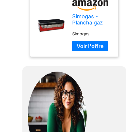
Simogas -
Plancha gaz
Acier laminé - 2
Simogas
brûleurs en H
Rainbow