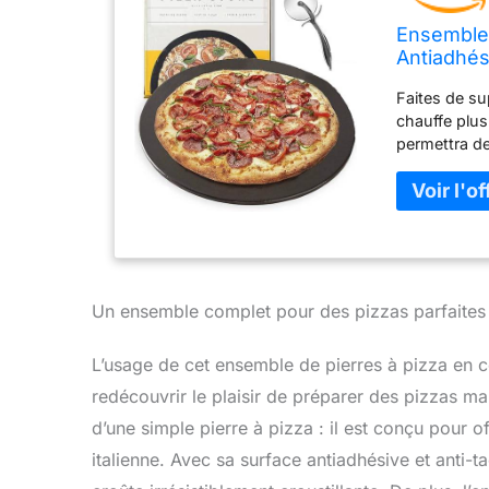
Ensemble 
Antiadhési
Faites de su
chauffe plus
permettra de
pierre attein
Croustillant 
rectangulair
souhaités. V
pierre précha
toute douceu
désordre : n
Un ensemble complet pour des pizzas parfaites
et aux brûlu
de fondre à l
L’usage de cet ensemble de pierres à pizza en 
éponge savon
redécouvrir le plaisir de préparer des pizzas mai
four est non 
pierre à piz
d’une simple pierre à pizza : il est conçu pour 
un revêtemen
italienne. Avec sa surface antiadhésive et anti-
des températ
signifie qu'e