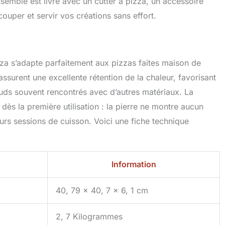
ensemble est livré avec un cutter à pizza, un accessoire
e et four peuvent également être utilisées avec des
couper et servir vos créations sans effort.
 gaz, tout simplement faciles à utiliser Multifonction et
iser : notre pierre à pizza peut également être utilisée comme
isson pour le pain, pierre de cuisson pour les recettes
lles ou même un peu de calzone si vous vous sentez
zza s’adapte parfaitement aux pizzas faites maison de
uffit de le placer dans un four à température ambiante et de
r. Attention : placer la pierre froide dans un four déjà
assurent une excellente rétention de la chaleur, favorisant
rovoquer des fissures et ruiner totalement votre pizza,
auds souvent rencontrés avec d’autres matériaux. La
s occasions, notre garantie à vie est là pour vous
dès la première utilisation : la pierre ne montre aucun
urs sessions de cuisson. Voici une fiche technique
Information
40, 79 x 40, 7 x 6, 1 cm
2, 7 Kilogrammes