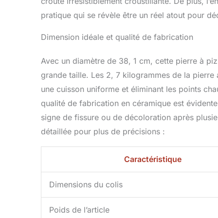
croûte irrésistiblement croustillante. De plus, l’
pour barbecu
pratique qui se révèle être un réel atout pour dé
cuisinières à
facile à util
Dimension idéale et qualité de fabrication
pierre de cu
traditionne
Avec un diamètre de 38, 1 cm, cette pierre à pi
ringard. Il s
le préchauffe
grande taille. Les 2, 7 kilogrammes de la pierre 
chaud peut p
une cuisson uniforme et éliminant les points ch
mais pour ce
qualité de fabrication en céramique est évidente 
signe de fissure ou de décoloration après plusie
détaillée pour plus de précisions :
Caractéristique
Dimensions du colis
Poids de l’article