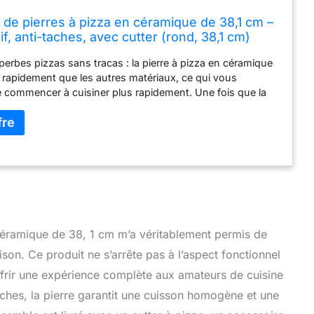
de pierres à pizza en céramique de 38,1 cm –
f, anti-taches, avec cutter (rond, 38,1 cm)
perbes pizzas sans tracas : la pierre à pizza en céramique
 rapidement que les autres matériaux, ce qui vous
 commencer à cuisiner plus rapidement. Une fois que la
t la température, glissez votre pizza ou votre pain
au menu : notre pierre à pizza ronde et notre pierre à pizza
e permettent d'obtenir facilement les fonds croustillants
otre pizza ou pain commencera à cuire dès qu'il touche la
uffée en la faisant cuire de bas en haut, dites adieu à
r dans la partie inférieure de vos recettes Minimisez le
otre pierre de cuisson supérieure est résistante à la graisse
res, recouverte d'un vernis antiadhésif qui empêche la pâte
a base et de créer un désordre. Facile à laver, il suffit d'une
céramique de 38, 1 cm m’a véritablement permis de
neuse et de rincer suffira car la surface de la pierre du
son. Ce produit ne s’arrête pas à l’aspect fonctionnel
collante Durable et plusieurs façons d'utilisation : notre
za pour four est moulée en céramique noire et protégée par
offrir une expérience complète aux amateurs de cuisine
t résistant à la chaleur. Cette couche protège la surface
taches, la pierre garantit une cuisson homogène et une
ures très élevées et empêche la pierre de fumer, ce qui
lle n'altère pas la saveur de votre pizza. Nos pierres à pizza