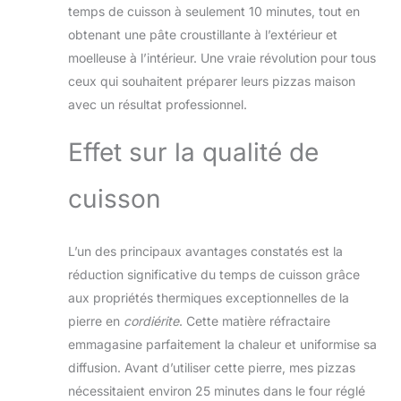
peut être cuite,
temps de cuisson à seulement 10 minutes, tout en
avec le couvercle, à
obtenant une pâte croustillante à l’extérieur et
des températures
moelleuse à l’intérieur. Une vraie révolution pour tous
nettement plus
élevées que dans le
ceux qui souhaitent préparer leurs pizzas maison
four, pour un
avec un résultat professionnel.
résultat digne d'un
four à pierre Cette
Effet sur la qualité de
pierre à pizza peut
être utilisée sur la
grille du barbecue
cuisson
ou dans le four -
elle est compatible
avec les barbecues
L’un des principaux avantages constatés est la
à gaz VIDERO et
réduction significative du temps de cuisson grâce
MAGNUM de
aux propriétés thermiques exceptionnelles de la
RÖSLE, ainsi que
pierre en
cordiérite
. Cette matière réfractaire
tout autre barbecue
à gaz ayant une
emmagasine parfaitement la chaleur et uniformise sa
surface de cuisson
diffusion. Avant d’utiliser cette pierre, mes pizzas
supérieure à 42 x
nécessitaient environ 25 minutes dans le four réglé
30 cm 42 x 30 x