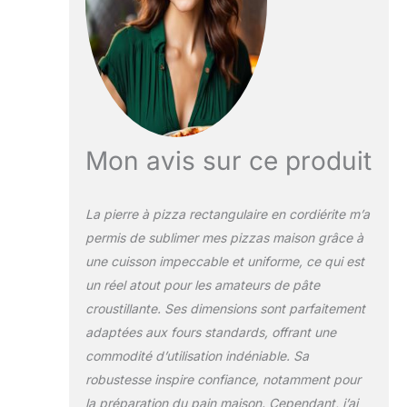
uniformément sur la
base de la pizza -
de plus, cette pierre
absorbe l'humidité,
ce qui permet
d'obtenir une pâte
croustillante Lors
de la cuisson sur le
Mon avis sur ce produit
gril à gaz ou à
charbon
(barbecue), la pizza
La pierre à pizza rectangulaire en cordiérite m’a
peut être cuite,
permis de sublimer mes pizzas maison grâce à
avec le couvercle, à
une cuisson impeccable et uniforme, ce qui est
des températures
nettement plus
un réel atout pour les amateurs de pâte
élevées que dans le
croustillante. Ses dimensions sont parfaitement
four, pour un
adaptées aux fours standards, offrant une
résultat digne d'un
commodité d’utilisation indéniable. Sa
four à pierre Cette
pierre à pizza peut
robustesse inspire confiance, notamment pour
être utilisée sur la
la préparation du pain maison. Cependant, j’ai