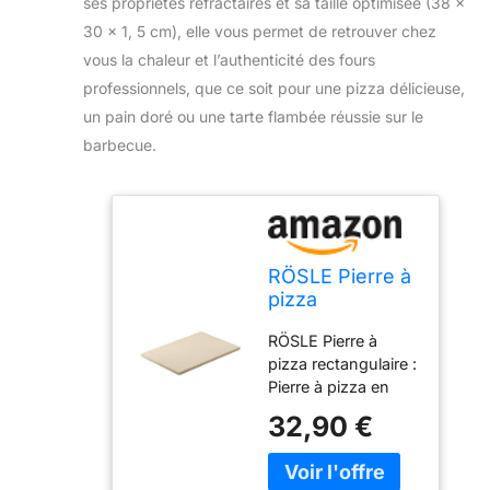
ses propriétés réfractaires et sa taille optimisée (38 x
30 x 1, 5 cm), elle vous permet de retrouver chez
vous la chaleur et l’authenticité des fours
professionnels, que ce soit pour une pizza délicieuse,
un pain doré ou une tarte flambée réussie sur le
barbecue.
RÖSLE Pierre à
pizza
rectangulaire,
RÖSLE Pierre à
de haute
pizza rectangulaire :
qualité en
Pierre à pizza en
cordiérite pour
cordiérite idéale
la préparation
32,90 €
pour la préparation
de pizzas,
de pizzas
tartes
croustillantes et de
flambées, pain