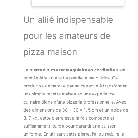
tartes flambées, de
etc. sur le gril
pain et de petits
ou dans le four,
pains, de quiches
42 x 30 cm
Un allié indispensable
ou de gâteaux La
brique de cordiérite
pour les amateurs de
est un excellent
accumulateur
thermique, ce qui
pizza maison
permet à la chaleur
de se diffuser
uniformément sur la
La
pierre à pizza rectangulaire en cordiérite
s’est
base de la pizza -
révélée être un ajout essentiel à ma cuisine. Ce
de plus, cette pierre
produit se démarque par sa capacité à transformer
absorbe l'humidité,
ce qui permet
une simple recette maison en une expérience
d'obtenir une pâte
culinaire digne d’une pizzeria professionnelle. Avec
croustillante Lors
des dimensions de 38 x 30 x 1, 5 cm et un poids de
de la cuisson sur le
3, 7 kg, cette pierre est à la fois compacte et
gril à gaz ou à
suffisamment lourde pour garantir une cuisson
charbon
(barbecue), la pizza
uniforme. En utilisant cette pierre, j’ai pu réduire le