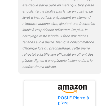
grille du barbecue
été déçue par la pelle en métal qui, trop petite
ou dans le four -
et collante, ne facilite pas la vie en cuisine. Le
elle est compatible
avec les barbecues
livret d’instructions uniquement en allemand
à gaz VIDERO et
n’apporte aucune aide, ajoutant une frustration
MAGNUM de
inutile à l’expérience utilisateur. De plus, le
RÖSLE, ainsi que
nettoyage reste laborieux face aux tâches
tout autre barbecue
à gaz ayant une
tenaces sur la pierre. Bien que consommatrice
surface de cuisson
d’énergie lors du préchauffage, cette pierre
supérieure à 42 x
réfractaire justifie son efficacité en offrant des
30 cm 42 x 30 x
pizzas dignes d’une pizzeria italienne dans le
1,5 cm (longueur x
largeur x hauteur) -
confort de ma cuisine.
surface 1.260 cm² -
en cordiérite lisse
blanche
RÖSLE Pierre à
pizza