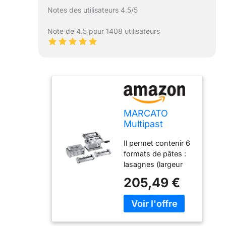
Notes des utilisateurs 4.5/5
Note de 4.5 pour 1408 utilisateurs
MARCATO
Multipast
Machine à
Il permet contenir 6
Pâtes + 5
formats de pâtes :
Accessoires,
lasagnes (largeur
Violet, 40 x 30
150 mm), fettuccine
x 20 cm
205,49 €
(6 mm), tagliolini (1,
5 mm), spaghetti (2
mm), raviolini (30
mm) et petites