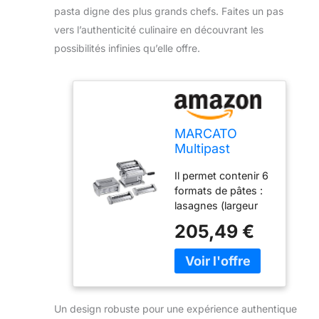
pasta digne des plus grands chefs. Faites un pas
vers l’authenticité culinaire en découvrant les
possibilités infinies qu’elle offre.
MARCATO
Multipast
Machine à
Il permet contenir 6
Pâtes + 5
formats de pâtes :
Accessoires,
lasagnes (largeur
Violet, 40 x 30
150 mm), fettuccine
x 20 cm
205,49 €
(6 mm), tagliolini (1,
5 mm), spaghetti (2
mm), raviolini (30
mm) et petites
reines (12 mm)
Un design robuste pour une expérience authentique
Régulateur à 10