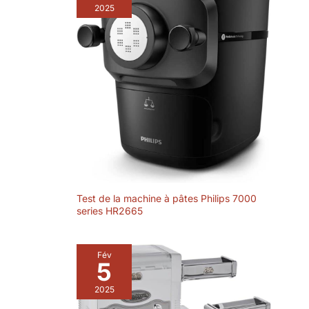
pâtes fraîchement préparé. Préparez des variétés de
2025
pâtes telles que; Lasagnes, spaghettis, macaronis,
raviolis, cannellonis, fettucine, tagliatelles, spatzle,
pappardelle, manicotti, et bien plus encore. Préparez
le plat italien préféré chaque jour à votre domicile!
KIT COMPLET AVEC SUPPORT DE SÉCHAGE
DES PÂTES : Livré avec tous les équipements pour
préparer de la pâte à pâtes fraîche à la maison. Vous
ne recevrez pas seulement une machine de
fabrication de pâtes manuelle, mais également un
moule à ravioli, un pinceau de nettoyage et un séchoir
. Notre porte-spaghetti est composé de 10 bras avec
suffisamment d'espace pour accélérer le processus
de séchage et empêcher les pâtes de coller
ensemble.. Vous pourrez le plier pour un rangement
facile.
Test de la machine à pâtes Philips 7000
series HR2665
Fév
5
2025