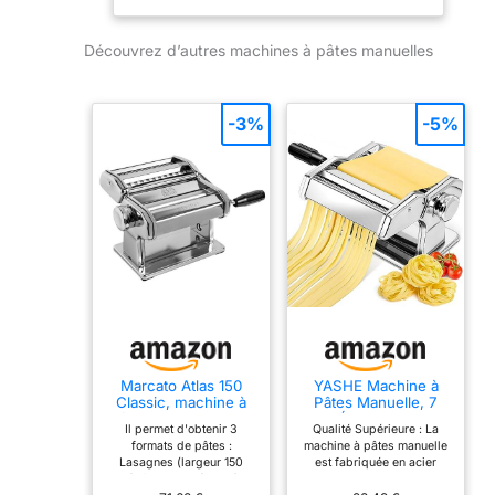
mm) et petites
reines (12 mm)
Découvrez d’autres machines à pâtes manuelles
Régulateur à 10
positions pour
différentes
épaisseurs de Tôle :
-3%
-5%
de 4, 8 mm à 0, 6
mm Fabriqué en
Italie : produit
entièrement
Fabriqué en Italie
par Marcato
Accessoires
interchangeables
pour couper les
pâtes et raccord
rapide pour moteur
Marcato Atlas 150
YASHE Machine à
(en option)
Classic, machine à
Pâtes Manuelle, 7
pâtes manuelle avec
Épaisseurs
Structure en acier
Il permet d'obtenir 3
Qualité Supérieure : La
accessoire
Réglables, Machine à
chromé avec des
formats de pâtes :
machine à pâtes manuelle
interchangeable AT-
Pâtes en Acier
Lasagnes (largeur 150
est fabriquée en acier
150-CLS 20 x 20.7 x
Inoxydable avec
rouleaux en alliage
mm), fettuccine (6 mm) et
inoxydable de haute
15.5 cm
Rouleau et Cutter,
d'aluminium