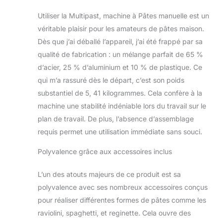
positions pour
différentes
Utiliser la Multipast, machine à Pâtes manuelle est un
épaisseurs de Tôle :
véritable plaisir pour les amateurs de pâtes maison.
de 4, 8 mm à 0, 6
Dès que j’ai déballé l’appareil, j’ai été frappé par sa
mm Fabriqué en
qualité de fabrication : un mélange parfait de 65 %
Italie : produit
entièrement
d’acier, 25 % d’aluminium et 10 % de plastique. Ce
Fabriqué en Italie
qui m’a rassuré dès le départ, c’est son poids
par Marcato
substantiel de 5, 41 kilogrammes. Cela confère à la
Accessoires
machine une stabilité indéniable lors du travail sur le
interchangeables
pour couper les
plan de travail. De plus, l’absence d’assemblage
pâtes et raccord
requis permet une utilisation immédiate sans souci.
rapide pour moteur
(en option)
Polyvalence grâce aux accessoires inclus
Structure en acier
chromé avec des
L’un des atouts majeurs de ce produit est sa
rouleaux en alliage
polyvalence avec ses nombreux accessoires conçus
d'aluminium
pour réaliser différentes formes de pâtes comme les
anodisé pour la
nourriture, pour
raviolini, spaghetti, et reginette. Cela ouvre des