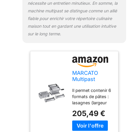
nécessite un entretien minutieux. En somme, la
machine multipast se distingue comme un allié
fiable pour enrichir votre répertoire culinaire
maison tout en gardant une utilisation intuitive
sur le long terme.
MARCATO
Multipast
Machine à
Il permet contenir 6
Pâtes + 5
formats de pâtes :
Accessoires,
lasagnes (largeur
Violet, 40 x 30
150 mm), fettuccine
x 20 cm
205,49 €
(6 mm), tagliolini (1,
5 mm), spaghetti (2
mm), raviolini (30