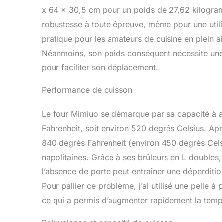
bon moment e
x 64 x 30,5 cm pour un poids de 27,62 kilogra
de deux pizz
robustesse à toute épreuve, même pour une utilis
minutes pour
Celsius, la 
pratique pour les amateurs de cuisine en plein air 
intérieure 
Néanmoins, son poids conséquent nécessite une s
temps. Cela 
pour faciliter son déplacement.
l'avance et 
temps à cuis
Performance de cuisson
four à pizza
un four à pi
à pizza en c
Le four Mimiuo se démarque par sa capacité à a
(jusqu'à 120
Fahrenheit, soit environ 520 degrés Celsius. Apr
plausible de 
une croûte pa
840 degrés Fahrenheit (environ 450 degrés Celsiu
installer, à 
napolitaines. Grâce à ses brûleurs en L doubles, 
minutes sans
l’absence de porte peut entraîner une déperditi
fraîches/con
nettoyage po
Pour pallier ce problème, j’ai utilisé une pelle à
petite servie
ce qui a permis d’augmenter rapidement la tempé