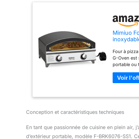
Mimiuo Fo
inoxydabl
pizzas à l
Four à pizza
steaks de 
G-Oven est s
portable ou 
signifie serv
ou tout espac
pourquoi not
réservoir de
fournissons 
Large applic
la grande su
Conception et caractéristiques techniques
pizzas en m
considérable
En tant que passionnée de cuisine en plein air, j
saumons, ste
d’extérieur portable, modèle F-BRK6076-SS1. Ce
poêle en fon