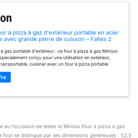
ur à pizza à gaz d'extérieur portable en acier
e avec grande pierre de cuisson – Faites 2
a fois – Réchaud multifonction pour cuire des
 à gaz portable d'extérieur : ce four à pizza à gaz Mimiuo
la viande et des fruits de
pécialement conçu pour une utilisation en extérieur,
transportable, cuisiner avec un four à pizza portable
ir des plats fantastiques dans votre jardin, jardin, à la plage
e extérieur. La cuisson doit être sans effort, c'est
re grille de four peut être alimentée au gaz avec un
 carburant de 0,5 kg de propane. (Remarque : nous ne
pas d'adaptateurs ni de réservoir de propane de 0,5 kg)
ation pour la cuisson de pizzas, de viande et de légumes :
rface de cuisson intérieure vous permet de cuire deux
ême temps, ce qui vous permet d'économiser
ment votre temps de cuisson. Grillez de délicieux
’ai eu l’occasion de tester le Mimiuo Four à pizza à gaz
aks, brochettes et viande dans le four à pizza avec une
 four se distingue par ses dimensions généreuses : 52,5
te dans les jardins extérieurs, il vous permet de passer un