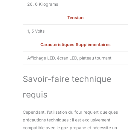
26, 6 Kilograms
système revolve
pizza oven. Le
moteur rotatif
Tension
assure une cuisson
uniforme sur 360
1, 5 Volts
degrés sans que
vous ayez à tourner
Caractéristiques Supplémentaires
la pizza
manuellement.
Affichage LED, écran LED, plateau tournant
C'est la garantie
d'une cuisson sans
brûlures et d'une
Savoir-faire technique
expérience culinaire
détendue et réussie
requis
Matériaux robustes
et conception
durable La qualité
est primordiale :
Cependant, l’utilisation du four requiert quelques
avec son corps en
précautions techniques : il est exclusivement
acier inoxydable
compatible avec le gaz propane et nécessite un
SS430, ce four est