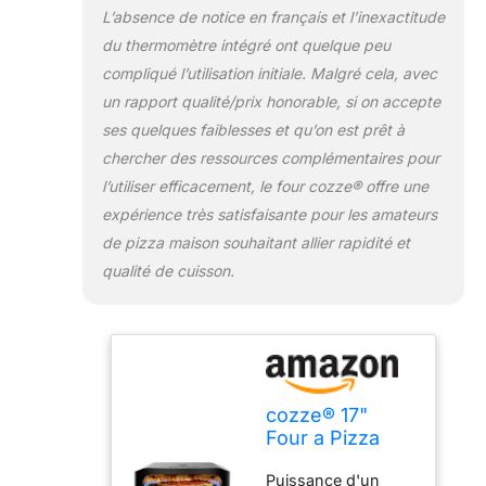
L’absence de notice en français et l’inexactitude
large de 430 mm.
La pierre accumule
du thermomètre intégré ont quelque peu
la chaleur jusqu'à
compliqué l’utilisation initiale. Malgré cela, avec
485 °C pour une
un rapport qualité/prix honorable, si on accepte
base croustillante.
ses quelques faiblesses et qu’on est prêt à
Associée au brûleur
en U, elle assure
chercher des ressources complémentaires pour
une cuisson
l’utiliser efficacement, le four cozze® offre une
parfaitement
expérience très satisfaisante pour les amateurs
homogène, même
de pizza maison souhaitant allier rapidité et
pour les plus
qualité de cuisson.
grandes pizzas La
facilité du revolve
pizza oven 17
pouces La magie
opère avec le
système revolve
pizza oven. Le
cozze® 17"
moteur rotatif
Four a Pizza
assure une cuisson
Gaz Pierre
uniforme sur 360
Puissance d'un
Rotative Édition