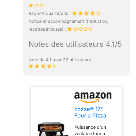
Rapport qualité/prix :
Notice et accompagnement (traduction,
recettes incluses) :
Notes des utilisateurs 4.1/5
Note de 4.1 pour 22 utilisateurs
cozze® 17"
Four a Pizza
Gaz Pierre
Puissance d'un
Rotative Édition
véritable four a
Noire Ø43 cm