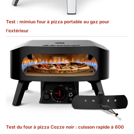
Test : mimiuo four à pizza portable au gaz pour
l’extérieur
Test du four à pizza Cozze noir : cuisson rapide à 600