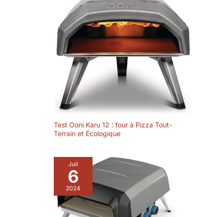
chauffe, il assure
robustesse et
fiabilité pour toutes
vos soirées pizza
Test Ooni Karu 12 : four à Pizza Tout-
Terrain et Écologique
Juil
6
2024