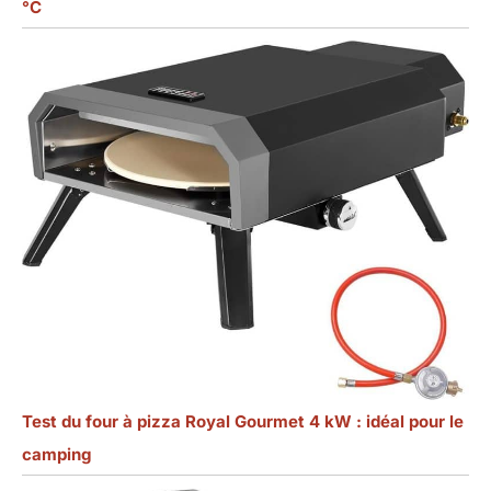
°C
Test du four à pizza Royal Gourmet 4 kW : idéal pour le
camping