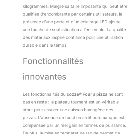
nombreux invités
kilogrammes. Malgré sa taille imposante qui peut être
avec des résultats
qualifiée d’encombrante par certains utilisateurs, la
dignes d'un chef Le
style moderne du
présence d’une porte et d’un éclairage LED ajoute
Black Edition pizza
une touche de sophistication à l’ensemble. La qualité
oven Ce modèle XL
des matériaux inspire confiance pour une utilisation
est bien plus qu'un
durable dans le temps.
simple pizza oven.
Son design "Black
Fonctionnalités
Edition" mat et son
bouton à lumière
LED apportent une
innovantes
touche de
modernité à votre
extérieur. Avec sa
Les fonctionnalités du
cozze® Four à pizza
ne sont
double paroi isolée,
pas en reste : le plateau tournant est un véritable
il combine une
esthétique soignée
atout pour assurer une cuisson homogène des
et une efficacité
pizzas. L’absence de fonction arrêt automatique est
thermique
compensée par un réel gain en termes de puissance.
redoutable Maîtrise
De plus, la mise en température rapide permet de