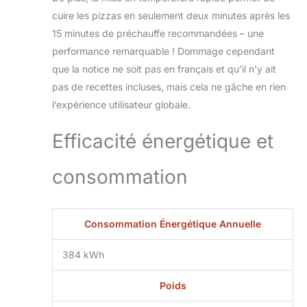
totale avec ce four
cuire les pizzas en seulement deux minutes après les
avec pierre pizza
Réussissez vos
15 minutes de préchauffe recommandées – une
cuissons grâce à ce
performance remarquable ! Dommage cependant
four avec pierre
que la notice ne soit pas en français et qu’il n’y ait
pizza en cordiérite
pas de recettes incluses, mais cela ne gâche en rien
large de 430 mm.
La pierre accumule
l’expérience utilisateur globale.
la chaleur jusqu'à
485 °C pour une
Efficacité énergétique et
base croustillante.
Associée au brûleur
consommation
en U, elle assure
une cuisson
parfaitement
homogène, même
Consommation Énergétique Annuelle
pour les plus
grandes pizzas La
384 kWh
facilité du revolve
pizza oven 17
Poids
pouces La magie
opère avec le