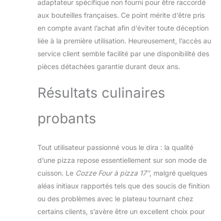
adaptateur spécifique non fourni pour être raccordé
conçu pour durer.
Livré avec une
aux bouteilles françaises. Ce point mérite d’être pris
porte isolante pour
en compte avant l’achat afin d’éviter toute déception
une meilleure
liée à la première utilisation. Heureusement, l’accès au
chauffe, il assure
service client semble facilité par une disponibilité des
robustesse et
pièces détachées garantie durant deux ans.
fiabilité pour toutes
vos soirées pizza
Résultats culinaires
probants
Tout utilisateur passionné vous le dira : la qualité
d’une pizza repose essentiellement sur son mode de
cuisson. Le
Cozze Four à pizza 17″
, malgré quelques
aléas initiaux rapportés tels que des soucis de finition
ou des problèmes avec le plateau tournant chez
certains clients, s’avère être un excellent choix pour