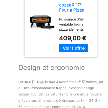
cozze® 17"
Four a Pizza
Gaz Pierre
Puissance d'un
Rotative Édition
véritable four a
Noire Ø43 cm
pizza Elements
│Four à Pizza
Voyez grand avec
Extérieur 600°C
409,00 €
ce modèle de la
– Cuisson en 2
série Cozze
minutes
Elements doté
d'une puissance
impressionnante de
8 kW. Capable de
Design et ergonomie
cuire des pizzas
familiales de 43 cm,
il chauffe
Lorsque j’ai reçu le
four à pizza cozze® 17 pouces
, ce
rapidement pour
qui m’a immédiatement frappé, c’est son design
saisir la pâte
soigné. Tout de noir vêtu, il affiche une allure robuste
instantanément.
C'est l'outil ultime
grâce à ses dimensions généreuses de 64 x 34, 5 x
pour nourrir de
66 cm pour un poids conséquent de 26, 6