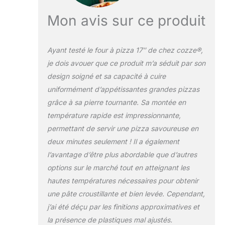
oven Ce modèle XL
est bien plus qu'un
Mon avis sur ce produit
simple pizza oven.
Son design "Black
Edition" mat et son
Ayant testé le four à pizza 17″ de chez cozze®,
bouton à lumière
je dois avouer que ce produit m’a séduit par son
LED apportent une
design soigné et sa capacité à cuire
touche de
modernité à votre
uniformément d’appétissantes grandes pizzas
extérieur. Avec sa
grâce à sa pierre tournante. Sa montée en
double paroi isolée,
température rapide est impressionnante,
il combine une
permettant de servir une pizza savoureuse en
esthétique soignée
et une efficacité
deux minutes seulement ! Il a également
thermique
l’avantage d’être plus abordable que d’autres
redoutable Maîtrise
options sur le marché tout en atteignant les
totale avec ce four
hautes températures nécessaires pour obtenir
avec pierre pizza
Réussissez vos
une pâte croustillante et bien levée. Cependant,
cuissons grâce à ce
j’ai été déçu par les finitions approximatives et
four avec pierre
la présence de plastiques mal ajustés.
pizza en cordiérite