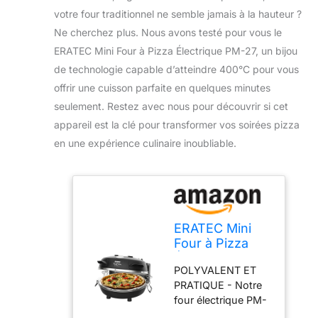
votre four traditionnel ne semble jamais à la hauteur ?
Ne cherchez plus. Nous avons testé pour vous le
ERATEC Mini Four à Pizza Électrique PM-27, un bijou
de technologie capable d’atteindre 400°C pour vous
offrir une cuisson parfaite en quelques minutes
seulement. Restez avec nous pour découvrir si cet
appareil est la clé pour transformer vos soirées pizza
en une expérience culinaire inoubliable.
ERATEC Mini
Four à Pizza
Électrique PM-
POLYVALENT ET
27: Appareil
PRATIQUE - Notre
400°C pour
four électrique PM-
Pizza, Desserts
27 vous permet de
et Plus Encore