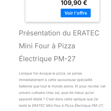
109,90 €
préparer non
avec Pierres de
seulement des
Cuisson,
pizzas mais aussi
Accessoires et
des desserts, des
Température
viandes et même
Réglable - Un
du pain. CHAUFFE
Véritable Goût
Présentation du ERATEC
RAPIDEMENT -
de Four à
Atteignez une
Pierre!
Mini Four à Pizza
température
maximale de 400°C
en quelques
Électrique PM-27
minutes grâce aux
éléments
chauffants
Lorsque l’on évoque la pizza, on pense
puissants. GOUT
immédiatement à cette savoureuse spécialité
AUTHENTIQUE - La
italienne que tout le monde adore. Et pour recréer cet
pierre de cuisson
en schamotte de
univers culinaire chez soi, quoi de mieux qu’un
haute qualité
appareil dédié ? C’est dans cette optique que j’ai
confère à chaque
testé le
ERATEC Mini Four à Pizza Électrique PM-27
,
plat un goût