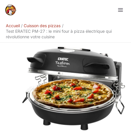
Aller
Rechercher
au
contenu
Accueil
Cuisson des pizzas
Test ERATEC PM-27 : le mini four à pizza électrique qui
révolutionne votre cuisine