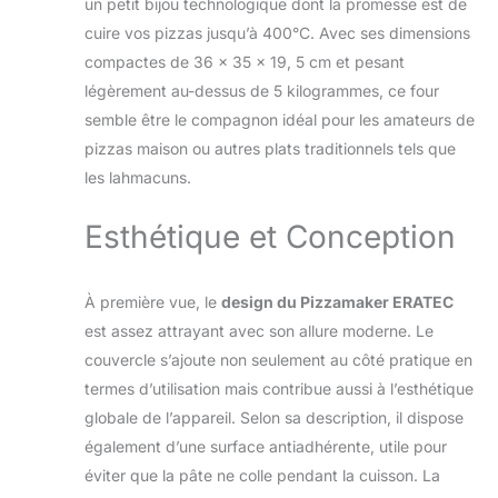
un petit bijou technologique dont la promesse est de
authentique de four
cuire vos pizzas jusqu’à 400°C. Avec ses dimensions
à pierre. ACIER
INOXYDABLE -
compactes de 36 x 35 x 19, 5 cm et pesant
Fabriqué en acier
légèrement au-dessus de 5 kilogrammes, ce four
inoxydable durable,
semble être le compagnon idéal pour les amateurs de
ce four promet une
pizzas maison ou autres plats traditionnels tels que
utilisation à long
terme et facile à
les lahmacuns.
nettoyer.
Esthétique et Conception
À première vue, le
design du Pizzamaker ERATEC
est assez attrayant avec son allure moderne. Le
couvercle s’ajoute non seulement au côté pratique en
termes d’utilisation mais contribue aussi à l’esthétique
globale de l’appareil. Selon sa description, il dispose
également d’une surface antiadhérente, utile pour
éviter que la pâte ne colle pendant la cuisson. La