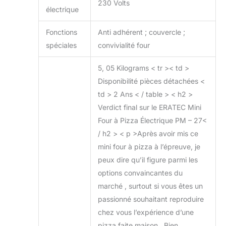
230 Volts
électrique
Fonctions
Anti adhérent ; couvercle ;
spéciales
convivialité four
5, 05 Kilograms < tr >< td >
Disponibilité pièces détachées <
td > 2 Ans < / table > < h2 >
Verdict final sur le ERATEC Mini
Four à Pizza Électrique PM – 27<
/ h2 > < p >Après avoir mis ce
mini four à pizza à l’épreuve, je
peux dire qu’il figure parmi les
options convaincantes du
marché , surtout si vous êtes un
passionné souhaitant reproduire
chez vous l’expérience d’une
pizza faite maison . Bien