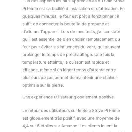
seulement. Sa
L’un des aspects les plus appréciables du Solo Stove
commande de
Pi Prime est sa facilité d’installation et d’utilisation. En
température
quelques minutes, le four est prêt à fonctionner : il
frontale vous
suffit de connecter la bouteille de propane et
permet d'ajuster la
flamme et les
d’allumer l’appareil. Lors de mes tests, j’ai constaté
niveaux de chaleur
qu’il est essentiel de bien choisir l’emplacement du
avec une précision
four pour éviter les influences du vent, qui peuvent
de niveau
prolonger le temps de préchauffage. Une fois la
professionnel. Pi
température atteinte, la cuisson est rapide et
Prime est un gadget
de cuisine
efficace, même si un léger temps d’attente entre
indispensable pour
plusieurs pizzas permet de maintenir une chaleur
tous les amateurs
optimale sur la pierre.
de pizza.
VERSATILE ET
Une expérience utilisateur globalement positive
PORTABLE : Que
vous fassiez du
Le retour des utilisateurs sur le Solo Stove Pi Prime
camping ou que
vous profitiez
est globalement très positif, avec une moyenne de
simplement de
4,4 sur 5 étoiles sur Amazon. Les clients louent la
votre cuisine