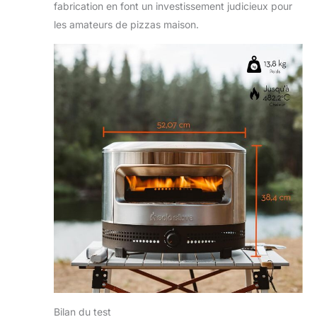
Construit en acier
fabrication en font un investissement judicieux pour
inoxydable 304, Pi
les amateurs de pizzas maison.
Prime est fait pour
durer. Il est facile à
nettoyer car les
miettes et la suie
s'accumulent
naturellement sur
les surfaces du Pi
Prime. Le four à
pizza est de taille
compacte, il est
portable et peut
être déplacé partout
où vous le
souhaitez. H : 38,4
cm x Dia : 52 cm,
13,8 kg. Chaleur :
Jusqu'à 482,22°C.
Bilan du test