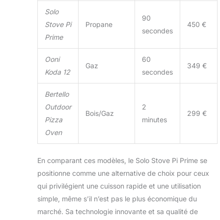
large ouverture du
Solo
Pi Prime permet de
90
Stove Pi
Propane
450 €
garder un œil sur la
secondes
pizza et de la
Prime
retourner
rapidement
Ooni
60
Gaz
349 €
pendant la cuisson.
Koda 12
secondes
La pierre à pizza
Cordierite incluse
Bertello
résiste aux
Outdoor
2
températures
Bois/Gaz
299 €
élevées, répartit
Pizza
minutes
uniformément la
Oven
chaleur et libère la
vapeur,
garantissant ainsi
En comparant ces modèles, le Solo Stove Pi Prime se
une croûte toujours
positionne comme une alternative de choix pour ceux
croustillante.
qui privilégient une cuisson rapide et une utilisation
MATÉRIAUX ET
simple, même s’il n’est pas le plus économique du
SPÉCIFICATIONS
DURABLES :
marché. Sa technologie innovante et sa qualité de