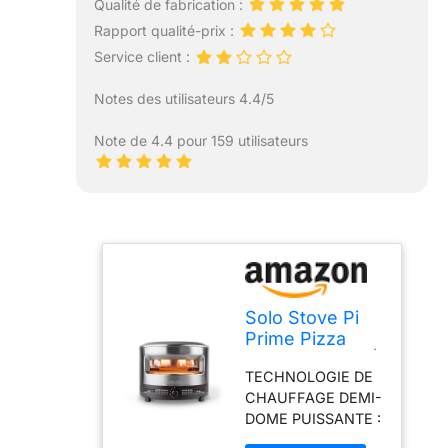
Qualité de fabrication :
Rapport qualité-prix :
Service client :
Notes des utilisateurs 4.4/5
Note de 4.4 pour 159 utilisateurs
Solo Stove Pi
Prime Pizza
Oven Outdoor |
TECHNOLOGIE DE
Propane,
CHAUFFAGE DEMI-
chauffage
DOME PUISSANTE :
puissant en
Le four à pizza Pi
demi-dôme,