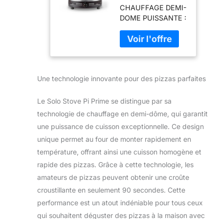
CHAUFFAGE DEMI-
chauffage
DOME PUISSANTE :
puissant en
Le four à pizza Pi
demi-dôme,
Prime est une
four facile à
fusion
cuire, croûte
révolutionnaire de la
croustillante en
commodité du
90 secondes,
Une technologie innovante pour des pizzas parfaites
propane et de notre
pierre à pizza
technologie de
en cordiérite,
chauffage demi-
ouverture
Le Solo Stove Pi Prime se distingue par sa
dôme de pointe,
panoramique
technologie de chauffage en demi-dôme, qui garantit
promettant de
une puissance de cuisson exceptionnelle. Ce design
produire des pizzas
unique permet au four de monter rapidement en
de qualité artisanale
en 90 secondes, ce
température, offrant ainsi une cuisson homogène et
qui est
rapide des pizzas. Grâce à cette technologie, les
remarquable. Ce
amateurs de pizzas peuvent obtenir une croûte
four est conçu pour
croustillante en seulement 90 secondes. Cette
répondre aux goûts
exigeants des
performance est un atout indéniable pour tous ceux
aficionados de la
qui souhaitent déguster des pizzas à la maison avec