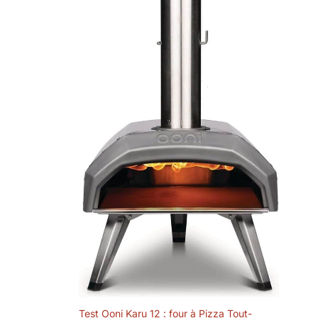
que vous aviez
besoin.
OUVERTURE
PANORAMIQUE ET
PIERRE À PIZZA
CORDIERITE :
Appréciez la
transformation de
votre pâte à pizza
en une délicieuse
croûte de pizza.
L'ouverture
panoramique à
large ouverture du
Pi Prime permet de
garder un œil sur la
pizza et de la
retourner
rapidement
pendant la cuisson.
La pierre à pizza
Test Ooni Karu 12 : four à Pizza Tout-
Cordierite incluse