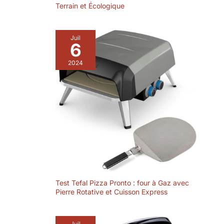
Terrain et Écologique
résiste aux
températures
élevées, répartit
Juil
uniformément la
6
chaleur et libère la
vapeur,
2024
garantissant ainsi
une croûte toujours
croustillante.
MATÉRIAUX ET
SPÉCIFICATIONS
DURABLES :
Construit en acier
inoxydable 304, Pi
Prime est fait pour
durer. Il est facile à
nettoyer car les
Test Tefal Pizza Pronto : four à Gaz avec
miettes et la suie
Pierre Rotative et Cuisson Express
s'accumulent
naturellement sur
les surfaces du Pi
Juil