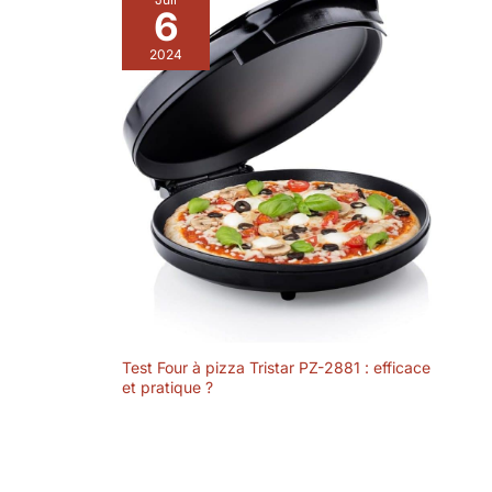
Prime. Le four à
6
pizza est de taille
2024
compacte, il est
portable et peut
être déplacé partout
où vous le
souhaitez. H : 38,4
cm x Dia : 52 cm,
13,8 kg. Chaleur :
Jusqu'à 482,22°C.
Test Four à pizza Tristar PZ-2881 : efficace
et pratique ?