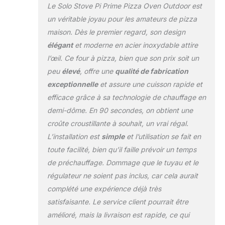
pizzas. Le four à
Le Solo Stove Pi Prime Pizza Oven Outdoor est
pizza Pi Prime est
un véritable joyau pour les amateurs de pizza
votre porte d'entrée
maison. Dès le premier regard, son design
vers la perfection
élégant
et moderne en acier inoxydable attire
en matière de
pizzas. SIMPLE ET
l’œil. Ce four à pizza, bien que son prix soit un
FIABLE : Dites adieu
peu
élevé
, offre une
qualité de fabrication
aux pizzas
exceptionnelle
et assure une cuisson rapide et
surgelées et
efficace grâce à sa technologie de chauffage en
bonjour aux délices
faits maison !
demi-dôme. En 90 secondes, on obtient une
Alimenté au
croûte croustillante à souhait, un vrai régal.
propane, le Pi Prime
L’installation est
simple
et l’utilisation se fait en
se préchauffe en 15
toute facilité, bien qu’il faille prévoir un temps
minutes seulement
et produit une pizza
de préchauffage. Dommage que le tuyau et le
bien chaude en 90
régulateur ne soient pas inclus, car cela aurait
secondes
complété une expérience déjà très
seulement. Sa
satisfaisante. Le service client pourrait être
commande de
température
amélioré, mais la livraison est rapide, ce qui
frontale vous