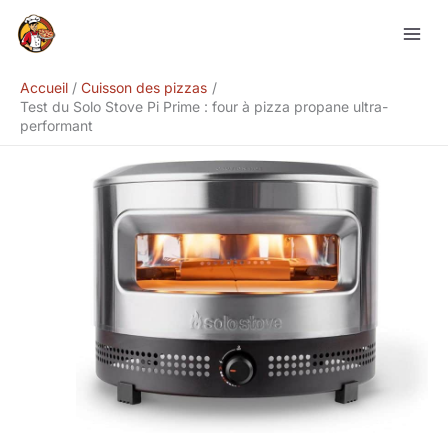
Aller
Rechercher
au
contenu
Accueil
Cuisson des pizzas
Test du Solo Stove Pi Prime : four à pizza propane ultra-
performant