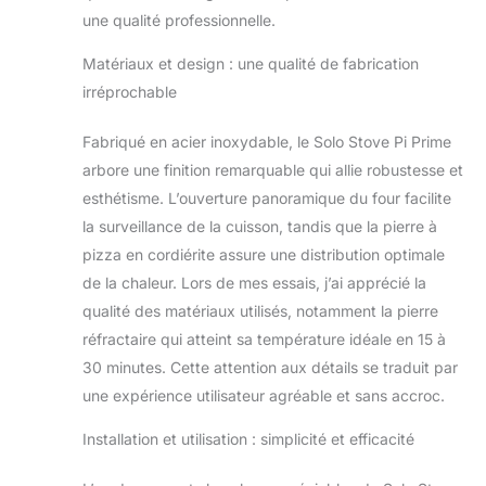
cuisine en plein air
une qualité professionnelle.
et des
connaisseurs de
Matériaux et design : une qualité de fabrication
pizzas. Le four à
irréprochable
pizza Pi Prime est
votre porte d'entrée
Fabriqué en acier inoxydable, le Solo Stove Pi Prime
vers la perfection
en matière de
arbore une finition remarquable qui allie robustesse et
pizzas. SIMPLE ET
esthétisme. L’ouverture panoramique du four facilite
FIABLE : Dites adieu
la surveillance de la cuisson, tandis que la pierre à
aux pizzas
pizza en cordiérite assure une distribution optimale
surgelées et
bonjour aux délices
de la chaleur. Lors de mes essais, j’ai apprécié la
faits maison !
qualité des matériaux utilisés, notamment la pierre
Alimenté au
réfractaire qui atteint sa température idéale en 15 à
propane, le Pi Prime
30 minutes. Cette attention aux détails se traduit par
se préchauffe en 15
une expérience utilisateur agréable et sans accroc.
minutes seulement
et produit une pizza
Installation et utilisation : simplicité et efficacité
bien chaude en 90
secondes