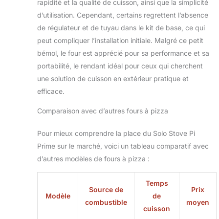
rapidité et la qualité de cuisson, ainsi que la simplicité
extérieure, ce four
d’utilisation. Cependant, certains regrettent l’absence
est votre gril à gaz
de régulateur et de tuyau dans le kit de base, ce qui
portable pour des
pizzas parfaites à
peut compliquer l’installation initiale. Malgré ce petit
chaque fois. C'est
bémol, le four est apprécié pour sa performance et sa
une amélioration de
portabilité, le rendant idéal pour ceux qui cherchent
la maison dont
une solution de cuisson en extérieur pratique et
vous ne saviez pas
que vous aviez
efficace.
besoin.
OUVERTURE
Comparaison avec d’autres fours à pizza
PANORAMIQUE ET
PIERRE À PIZZA
Pour mieux comprendre la place du Solo Stove Pi
CORDIERITE :
Prime sur le marché, voici un tableau comparatif avec
Appréciez la
d’autres modèles de fours à pizza :
transformation de
votre pâte à pizza
en une délicieuse
Temps
Source de
Prix
croûte de pizza.
Modèle
de
combustible
moyen
L'ouverture
cuisson
panoramique à