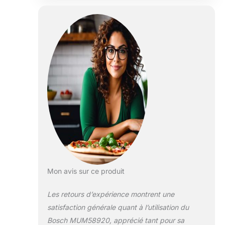
capacité (3,9 L) permet la
préparation de quantités
importantes : jusqu'à 2,7 kg de
pâte à gâteau (soit 48 cupcakes)
ou 1,9 kg de pâte levée (soit 4
brioches) Facile à utiliser grâce
au bras mobile d'une simple
pression, il dispose de 7 vitesses
+ turbo pour maîtriser la texture
de vos préparations Livraison : 1x
robot pâtissier Bosch
MUM58920, 1x fouet batteur, 1x
fouet mélangeur, 1x crochet
pétrisseur inox, 3x disques
réversibles inox, 1x blender, 1x
couvercle de protection
Mon avis sur ce produit
Les retours d’expérience montrent une
satisfaction générale quant à l’utilisation du
Bosch MUM58920, apprécié tant pour sa