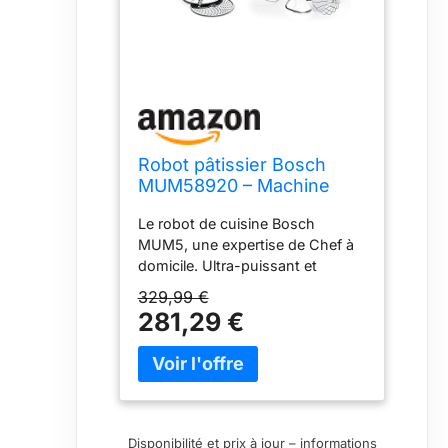
Robot pâtissier Bosch
MUM58920 – Machine
puissante 1000 W pour
Le robot de cuisine Bosch
mélanger, pétrir & couper
MUM5, une expertise de Chef à
– 7 vitesses + turbo – 9
domicile. Ultra-puissant et
accessoires – Couleur :
polyvalent, il est votre allié
beige/argent
329,99 €
professionnel pour réaliser et
281,29 €
pétrir tous types de pâtes et bien
plus encore Le puissant moteur
de 1000W et le mouvement
planétaire 3D assurent un
mélange/pétrissage homogène
comme s'il était réalisé à la main
Disponibilité et prix à jour – informations