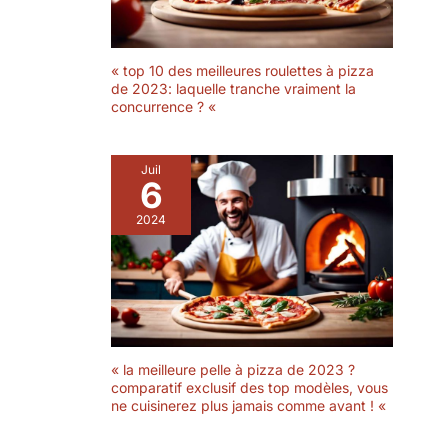
« top 10 des meilleures roulettes à pizza
de 2023: laquelle tranche vraiment la
concurrence ? «
Juil
6
2024
« la meilleure pelle à pizza de 2023 ?
comparatif exclusif des top modèles, vous
ne cuisinerez plus jamais comme avant ! «