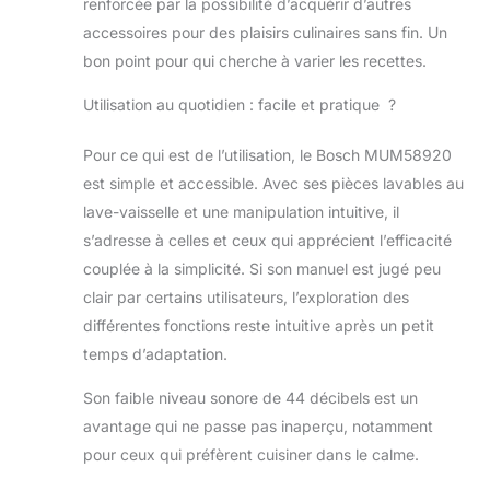
renforcée par la possibilité d’acquérir d’autres
texture de vos
préparations
accessoires pour des plaisirs culinaires sans fin. Un
Livraison : 1x robot
bon point pour qui cherche à varier les recettes.
pâtissier Bosch
MUM58920, 1x
Utilisation au quotidien : facile et pratique ?
fouet batteur, 1x
fouet mélangeur, 1x
Pour ce qui est de l’utilisation, le Bosch MUM58920
crochet pétrisseur
est simple et accessible. Avec ses pièces lavables au
inox, 3x disques
lave-vaisselle et une manipulation intuitive, il
réversibles inox, 1x
blender, 1x
s’adresse à celles et ceux qui apprécient l’efficacité
couvercle de
couplée à la simplicité. Si son manuel est jugé peu
protection
clair par certains utilisateurs, l’exploration des
différentes fonctions reste intuitive après un petit
temps d’adaptation.
Son faible niveau sonore de 44 décibels est un
avantage qui ne passe pas inaperçu, notamment
pour ceux qui préfèrent cuisiner dans le calme.