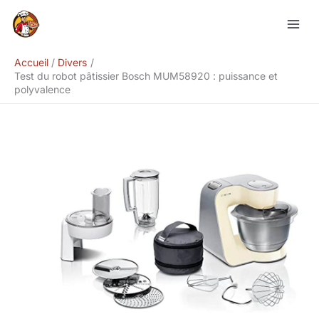
Aller
Rechercher
au
contenu
Accueil
Divers
Test du robot pâtissier Bosch MUM58920 : puissance et
polyvalence