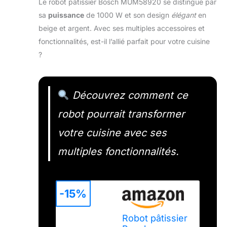
Le robot pâtissier Bosch MUM58920 se distingue par
sa
puissance
de 1000 W et son design
élégant
en
beige et argent. Avec ses multiples accessoires et
fonctionnalités, est-il l’allié parfait pour votre cuisine
?
Découvrez comment ce
robot pourrait transformer
votre cuisine avec ses
multiples fonctionnalités.
-15%
Robot pâtissier