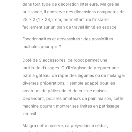
baisse de régime
dans tout type de décoration intérieure. Malgré sa
même pendant une
puissance, il conserve des dimensions compactes de
longue durée Le
28 x 27,1 x 28,2 cm, permettant de l’installer
bol en acier inox de
facilement sur un plan de travail limité en espace.
grande capacité
(3,9 L) permet la
Fonctionnalités et accessoires : des possibilités
préparation de
multiples pour qui ?
quantités
importantes :
jusqu'à 2,7 kg de
Doté de 9 accessoires, ce robot permet une
pâte à gâteau (soit
multitude d’usages. Qu’il s’agisse de préparer une
48 cupcakes) ou
pâte à gâteau, de râper des légumes ou de mélanger
1,9 kg de pâte levée
diverses préparations, il semble adapté pour les
(soit 4 brioches)
Facile à utiliser
amateurs de pâtisserie et de cuisine maison.
grâce au bras
Cependant, pour les amateurs de pain maison, cette
mobile d'une
machine pourrait montrer ses limites en pétrissage
simple pression, il
intensif.
dispose de 7
vitesses + turbo
Malgré cette réserve, sa polyvalence séduit,
pour maîtriser la