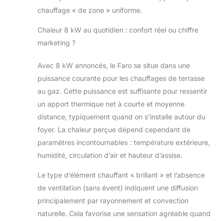
atmosphériques
chauffage « de zone » uniforme.
environnants.
EFFICACE: La
Chaleur 8 kW au quotidien : confort réel ou chiffre
consommation de
gaz du chauffe-
marketing ?
terrasse Faro est
très faible, environ
Avec 8 kW annoncés, le Faro se situe dans une
0,2-0,5 kg/h.
puissance courante pour les chauffages de terrasse
Considérant que
au gaz. Cette puissance est suffisante pour ressentir
la bouteille de gaz
standard pèse 11
un apport thermique net à courte et moyenne
kg, le temps de
distance, typiquement quand on s’installe autour du
combustion peut
foyer. La chaleur perçue dépend cependant de
atteindre jusqu'à
paramètres incontournables : température extérieure,
55 heures.
humidité, circulation d’air et hauteur d’assise.
DÉCORATIF: Beau
foyer de style
Le type d’élément chauffant « brillant » et l’absence
minimaliste est
une superbe
de ventilation (sans évent) indiquent une diffusion
décoration pour
principalement par rayonnement et convection
tout espace
naturelle. Cela favorise une sensation agréable quand
ouvert ! Le boîtier