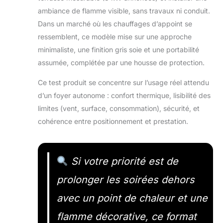
ambiance de flamme visible, sans travaux ni conduit.
Dans un marché où les chauffages d’appoint se
ressemblent, ce modèle mise sur une approche
minimaliste, une finition gris soie et une portabilité
assumée, complétée par une housse de protection.
Ce test produit se concentre sur l’usage réel attendu
d’un foyer autonome : confort thermique, lisibilité des
limites (vent, surface, consommation), sécurité, et
cohérence entre positionnement et prestation.
Si votre priorité est de
prolonger les soirées dehors
avec un point de chaleur et une
flamme décorative, ce format