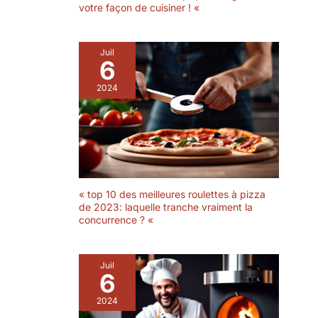
grande polyvalence.
votre façon de cuisiner ! «
rayonnement de la chaleur
selon l'endroit et les
personnes présentes
grâce à notre radiateur qui
Juil
peut être orienté
6
manuellement. Un grand
bouton rougeatif permet
de régler précisément la
2024
puissance thermique et
d'éteindre complètement
le radiateur pendant la
nuit.
« top 10 des meilleures roulettes à pizza
de 2023: laquelle tranche vraiment la
concurrence ? «
Juil
6
2024