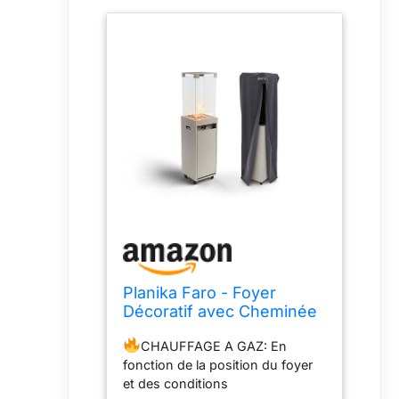
Planika Faro - Foyer
Décoratif avec Cheminée
pour Jardin - Chauffage
CHAUFFAGE A GAZ: En
de Terrasse au Gaz
fonction de la position du foyer
Propane - Extérieur -
et des conditions
Portable - Minimaliste -