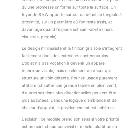
le capteur
qu’une promesse uniforme sur toute la surface. Un
d'inclinaison. Le
feu s'éteint
foyer de 8 kW apporte surtout un bénéfice tangible à
automatiquement
proximité, sur un périmètre où l’on reste assis, et
si le foyer tombe
davantage quand l’espace est semi-abrité (murs,
ou si la flamme
claustras, pergola).
s'éteint.
COMBUSTION
Le design minimaliste et la finition gris soie s’intègrent
PROPRE: Notre
facilement dans des extérieurs contemporains.
produit n'émet
pas d'odeur et de
L’objet n’a pas vocation à devenir un appareil
fumée. Il est
technique visible, mais un élément de décor qui
conçu pour
structure un coin détente. Pour un usage purement
utiliser un feu
utilitaire (chauffer une grande tablée en plein vent),
stérilisant et un
rayonnement
d’autres solutions plus directionnelles peuvent être
infrarouge à
plus adaptées. Dans une logique d’ambiance et de
ondes courtes
chaleur d’appoint, le positionnement est cohérent.
pour éliminer les
agents
Décision : ce modèle prend son sens si votre priorité
pathogènes
est un point chaud convivial et mobile, plutôt qu’un