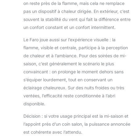
on reste près de la flamme, mais cela ne remplace
en acier
inoxydable est
pas un dispositif à chaleur dirigée. En extérieur, c’est
très résistant et
souvent la stabilité du vent qui fait la différence entre
en même temps,
un confort constant et un confort intermittent.
grâce à la peinture
noire, il est
Le Faro joue aussi sur l’expérience visuelle : la
extrêmement
flamme, visible et centrale, participe à la perception
élégant !
de chaleur et à l’ambiance. Pour des soirées de mi-
saison, c’est généralement le scénario le plus
convaincant : on prolonge le moment dehors sans
s’équiper lourdement, tout en conservant un
éclairage chaleureux. Sur des nuits froides ou très
ventées, l’efficacité reste conditionnée à l’abri
disponible.
Décision : si votre usage principal est la mi-saison et
l’appoint près d’un coin salon, la puissance annoncée
est cohérente avec l’attendu.