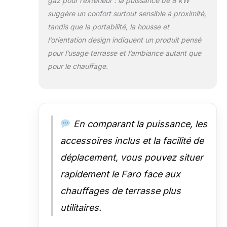
gaz pour l’extérieur : la puissance de 8 kW
DÉCORATIF: Beau foyer de style
minimaliste est une superbe
suggère un confort surtout sensible à proximité,
décoration pour tout espace
tandis que la portabilité, la housse et
ouvert ! Le boîtier en acier
l’orientation design indiquent un produit pensé
inoxydable est très résistant et
pour l’usage terrasse et l’ambiance autant que
en même temps, grâce à la
peinture noire, il est extrêmement
pour le chauffage.
élégant !
En comparant la puissance, les
accessoires inclus et la facilité de
déplacement, vous pouvez situer
rapidement le Faro face aux
chauffages de terrasse plus
utilitaires.