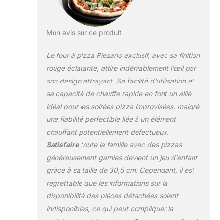
Délicieuse pizza
faite maison :
découvrez le goût
des tartes à la
Mon avis sur ce produit
pizzeria directement
de chez vous.
Le four à pizza Piezano exclusif, avec sa finition
Faites cuire votre
rouge éclatante, attire indéniablement l’œil par
version
son design attrayant. Sa facilité d’utilisation et
personnalisée sur la
sa capacité de chauffe rapide en font un allié
surface de la pierre
et profitez d'une
idéal pour les soirées pizza improvisées, malgré
pizza à croûte
une fiabilité perfectible liée à un élément
croustillante au
chauffant potentiellement défectueux.
fromage préparée
Satisfaire
toute la famille avec des pizzas
dans votre cuisine,
sans allumer votre
généreusement garnies devient un jeu d’enfant
four. horno para
grâce à sa taille de 30,5 cm. Cependant, il est
pizza Chauffe
regrettable que les informations sur la
jusqu'à 426,7 °C :
disponibilité des pièces détachées soient
obtenez une pizza
parfaitement cuite
indisponibles, ce qui peut compliquer la
en moins de 6