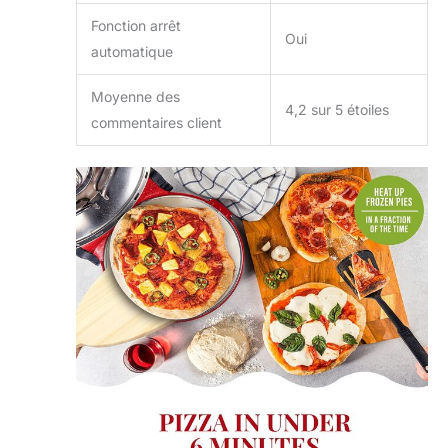
intégré vous permet
Fonction arrêt
de surveiller le
Oui
processus de
automatique
cuisson pour des
conditions de
Moyenne des
4,2 sur 5 étoiles
cuisson idéales.
commentaires client
Alimentation
électrique :
branchez votre four
à pizza intérieur
PIEZANO dans la
prise la plus proche.
Placez-le sur votre
plan de travail pour
un confort
quotidien. Les
ventouses de base
sur le fond
l'empêchent de
glisser partout.
Veuillez noter : le
four à pizza