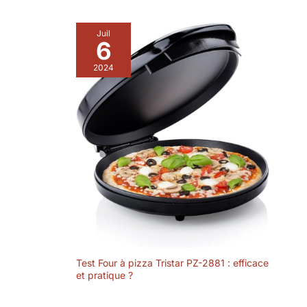
la fête des pères ou
la fête des mères
Juil
que tout le monde
6
peut demander.
Construisez des
2024
liens familiaux
infinis autour de la
pizza et plus
encore. PIEZANO
cadeau pour la fête
des pères, la fête
des mères, et plus
encore.
Test Four à pizza Tristar PZ-2881 : efficace
et pratique ?