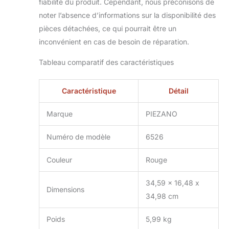
fiabilité du produit. Cependant, nous préconisons de
transfère la chaleur
noter l’absence d’informations sur la disponibilité des
pendant la cuisson
pièces détachées, ce qui pourrait être un
afin que votre pizza
cuit uniformément,
inconvénient en cas de besoin de réparation.
résultant en une
croûte croustillante.
Tableau comparatif des caractéristiques
Une fois terminé, la
pierre est amovible
Caractéristique
Détail
pour un nettoyage
facile. pizza horno
Marque
PIEZANO
Contrôle de la
chaleur réglable :
les réglages de
Numéro de modèle
6526
chaleur supérieure
et inférieure vous
Couleur
Rouge
donnent un
contrôle total de la
34,59 x 16,48 x
Dimensions
température pour
34,98 cm
une cuisson plus
uniforme. Un
Poids
5,99 kg
thermomètre