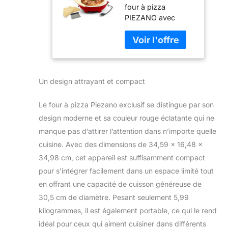
four à pizza
+ rouleau à
PIEZANO avec
pâte par
roulette à pizza +
Granitestone,
rouleau à pâte par
four à pizza
Granitestone.
électrique
L'ensemble
d'intérieur
d'accessoires à
portable de
Un design attrayant et compact
pizza PIEZANO 3
30,5 cm, four à
pièces dispose des
pizza
outils dont vous
d'intérieur de
Le four à pizza Piezano exclusif se distingue par son
avez besoin pour
30,5 cm,
design moderne et sa couleur rouge éclatante qui ne
servir des pizzas à
chauffe jusqu'à
manque pas d’attirer l’attention dans n’importe quelle
votre famille et vos
cuisine. Avec des dimensions de 34,59 x 16,48 x
amis affamés.
Associez-le avec le
34,98 cm, cet appareil est suffisamment compact
four à pizza
pour s’intégrer facilement dans un espace limité tout
PIEZANO pour une
en offrant une capacité de cuisson généreuse de
expérience
30,5 cm de diamètre. Pesant seulement 5,99
complète.
Délicieuse pizza
kilogrammes, il est également portable, ce qui le rend
faite maison :
idéal pour ceux qui aiment cuisiner dans différents