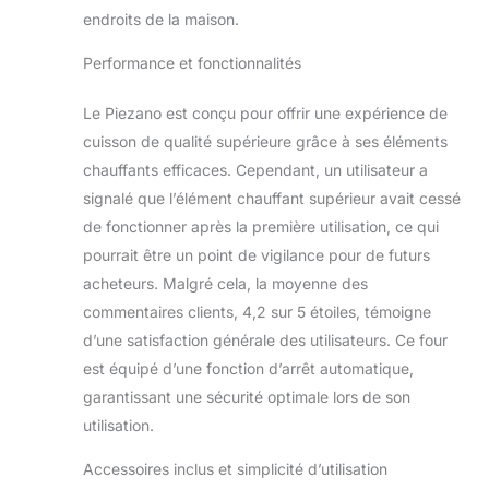
découvrez le goût
endroits de la maison.
des tartes à la
pizzeria directement
Performance et fonctionnalités
de chez vous.
Faites cuire votre
Le Piezano est conçu pour offrir une expérience de
version
cuisson de qualité supérieure grâce à ses éléments
personnalisée sur la
surface de la pierre
chauffants efficaces. Cependant, un utilisateur a
et profitez d'une
signalé que l’élément chauffant supérieur avait cessé
pizza à croûte
de fonctionner après la première utilisation, ce qui
croustillante au
pourrait être un point de vigilance pour de futurs
fromage préparée
dans votre cuisine,
acheteurs. Malgré cela, la moyenne des
sans allumer votre
commentaires clients, 4,2 sur 5 étoiles, témoigne
four. horno para
d’une satisfaction générale des utilisateurs. Ce four
pizza Chauffe
est équipé d’une fonction d’arrêt automatique,
jusqu'à 426,7 °C :
garantissant une sécurité optimale lors de son
obtenez une pizza
parfaitement cuite
utilisation.
en moins de 6
minutes. Les fours
Accessoires inclus et simplicité d’utilisation
ne vont