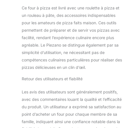
généralement que
Ce four à pizza est livré avec une roulette à pizza et
jusqu'à 232,2 à 260
un rouleau à pâte, des accessoires indispensables
°C, vous
pour les amateurs de pizza faits maison. Ces outils
empêchant
d'atteindre la croûte
permettent de préparer et de servir vos pizzas avec
croustillante qui est
facilité, rendant l’expérience culinaire encore plus
une norme de
agréable. Le Piezano se distingue également par sa
pizzeria. Le four à
simplicité d’utilisation, ne nécessitant pas de
pizza électrique
compétences culinaires particulières pour réaliser des
PIEZANO le prend
jusqu'à 426,7 °C
pizzas délicieuses en un clin d’œil.
afin que vous
puissiez obtenir
Retour des utilisateurs et fiabilité
d'excellents
résultats de croûte
Les avis des utilisateurs sont généralement positifs,
à chaque fois.
avec des commentaires louant la qualité et l’efficacité
horno de pizza
du produit. Un utilisateur a exprimé sa satisfaction au
Tartes cuites à la
pierre : une pierre
point d’acheter un four pour chaque membre de sa
plate de 30,5 cm en
famille, indiquant ainsi une confiance notable dans la
céramique naturelle