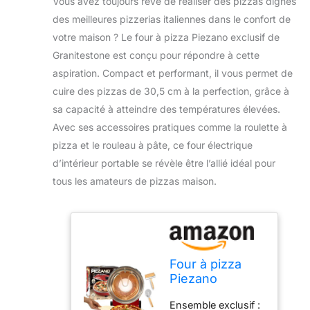
Vous avez toujours rêvé de réaliser des pizzas dignes
des meilleures pizzerias italiennes dans le confort de
votre maison ? Le four à pizza Piezano exclusif de
Granitestone est conçu pour répondre à cette
aspiration. Compact et performant, il vous permet de
cuire des pizzas de 30,5 cm à la perfection, grâce à
sa capacité à atteindre des températures élevées.
Avec ses accessoires pratiques comme la roulette à
pizza et le rouleau à pâte, ce four électrique
d’intérieur portable se révèle être l’allié idéal pour
tous les amateurs de pizzas maison.
Four à pizza
Piezano
exclusif avec
Ensemble exclusif :
roulette à pizza