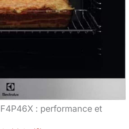
EOF4P46X : performance et