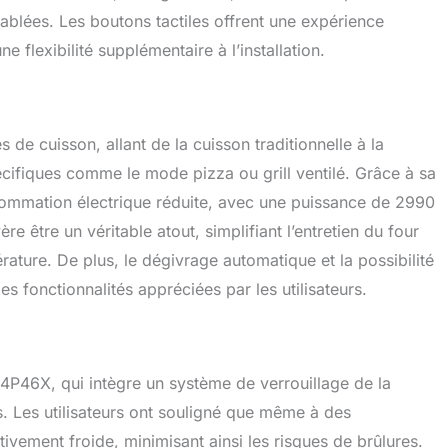
se gourmande à la réalisation d'un pain de viande invitant
tablées. Les boutons tactiles offrent une expérience
rée entre amis ; profitez de l'espace supplémentaire pour
une flexibilité supplémentaire à l’installation.
 des recettes délicieuses et des portions abondantes.
 cuisson, allant de la cuisson traditionnelle à la
écifiques comme le mode pizza ou grill ventilé. Grâce à sa
nsommation électrique réduite, avec une puissance de 2990
e être un véritable atout, simplifiant l’entretien du four
rature. De plus, le dégivrage automatique et la possibilité
es fonctionnalités appréciées par les utilisateurs.
OF4P46X, qui intègre un système de verrouillage de la
s. Les utilisateurs ont souligné que même à des
tivement froide, minimisant ainsi les risques de brûlures.