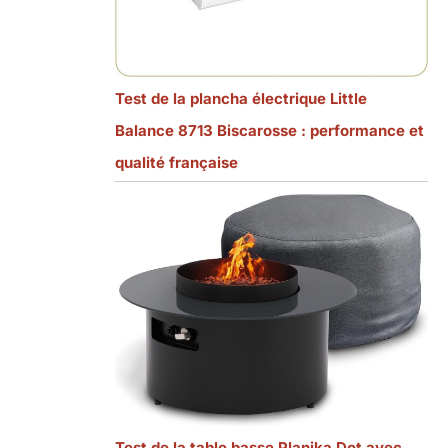
Test de la plancha électrique Little
Balance 8713 Biscarosse : performance et
qualité française
Test de la table basse Planika Dot avec