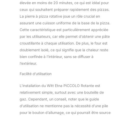
élevée en moins de 20 minutes, ce qui est idéal pour
cuisson
homogènes et extra
ceux qui souhaitent préparer rapidement des pizzas.
croustillants Design
La pierre à pizza rotative joue un rôle crucial en
plus compact : 48
assurant une cuisson uniforme de la base de la pizza.
cm x 38,5 cm x 57,5
Cette caractéristique est particulièrement appréciée
cm / 19 kg / taille de
la pierre à pizza : 33
par les utilisateurs, car elle permet d’obtenir une pâte
cm de diamètre
croustillante à chaque utilisation. De plus, le four est
doublement isolé, ce qui signifie que la chaleur reste
bien confinée à l’intérieur, sans se diffuser à
l’extérieur.
Facilité d’utilisation
L’installation du Witt Etna PICCOLO Rotante est
relativement simple, surtout avec une bouteille de
gaz. Cependant, un conseil, noter que le guide
d’utilisation ne mentionne pas la nécessité d’une pile
pour le bouton d’allumage, ce qui pourrait être source