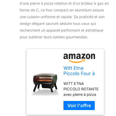
d’une pierre à pizza rotative et d’un brûleur à gaz en
forme de C, ce four compact en aluminium assure
une cuisson uniforme et rapide. Sa praticité et son
design élégant sauront séduire tous ceux qui
recherchent un appareil performant et esthétique
pour sublimer leurs soirées gourmandes.
Witt Etna
Piccolo Four à
pizza rotatif
WITT ETNA
pour pizza
PICCOLO ROTANTE
italienne ou
avec pierre à pizza
tarte, pierre à
rotative pour tous
pizza rotative,
les amateurs de
couleur : vert,
pizza Fonctionne
design