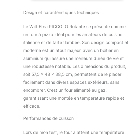
au gaz pour un
compact,
confort et un
boîtier en
Design et caractéristiques techniques
contrôle ultimes
aluminium, 1
lors de la cuisson
brûleur à gaz
des pizzas, mais
en forme de C
Le Witt Etna PICCOLO Rotante se présente comme
aussi pour le pain,
un four à pizza idéal pour les amateurs de cuisine
les ragoûts et la
italienne et de tarte flambée. Son design compact et
viande Chauffe en
moderne est un atout majeur, avec un boîtier en
seulement 15
minutes et prêt à
aluminium qui assure une meilleure durée de vie et
l'emploi,
une robustesse notable. Les dimensions du produit,
température de
soit 57,5 x 48 x 38,5 cm, permettent de le placer
cuisson constante
facilement dans divers espaces extérieurs, sans
jusqu'à 450 °C,
résultats de
encombrer. C’est un four alimenté au gaz,
cuisson en 60
garantissant une montée en température rapide et
secondes Pierre à
efficace.
pizza rotative
automatique et
Performances de cuisson
brûleur à gaz en
forme de C pour
Lors de mon test, le four a atteint une température
des résultats de