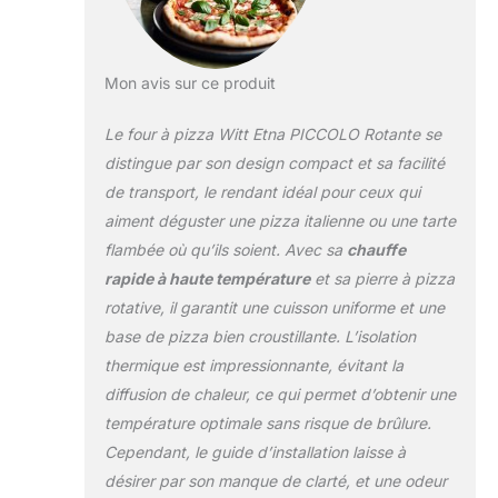
résultats de
cuisson en 60
secondes Pierre à
pizza rotative
Mon avis sur ce produit
automatique et
brûleur à gaz en
Le four à pizza Witt Etna PICCOLO Rotante se
forme de C pour
distingue par son design compact et sa facilité
des résultats de
de transport, le rendant idéal pour ceux qui
cuisson
aiment déguster une pizza italienne ou une tarte
homogènes et extra
croustillants Design
flambée où qu’ils soient. Avec sa
chauffe
plus compact : 48
rapide à haute température
et sa pierre à pizza
cm x 38,5 cm x 57,5
rotative, il garantit une cuisson uniforme et une
cm / 19 kg / taille de
base de pizza bien croustillante. L’isolation
la pierre à pizza : 33
cm de diamètre
thermique est impressionnante, évitant la
diffusion de chaleur, ce qui permet d’obtenir une
température optimale sans risque de brûlure.
Cependant, le guide d’installation laisse à
désirer par son manque de clarté, et une odeur