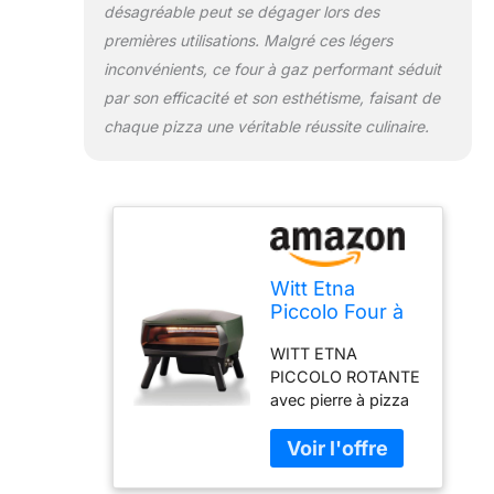
désagréable peut se dégager lors des
premières utilisations. Malgré ces légers
inconvénients, ce four à gaz performant séduit
par son efficacité et son esthétisme, faisant de
chaque pizza une véritable réussite culinaire.
Witt Etna
Piccolo Four à
pizza rotatif
WITT ETNA
pour pizza
PICCOLO ROTANTE
italienne ou
avec pierre à pizza
tarte, pierre à
rotative pour tous
pizza rotative,
les amateurs de
couleur : vert,
pizza Fonctionne
design
au gaz pour un