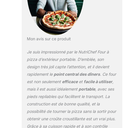
uniforme pour des
résultats constants
: obtenez des
pizzas parfaitement
cuites avec le
cadran de contrôle
Mon avis sur ce produit
de la chaleur
réglable et le brûleur
Je suis impressionné par le NutriChef Four à
principal en forme
de L. Ce design
pizza d’extérieur portable. D’emblée, son
assure une
design très joli capte l’attention, et il devient
répartition
rapidement le
point central des dîners
. Ce four
homogène de la
est non seulement
efficace
et
facile à utiliser
,
chaleur, de sorte
que vous obtenez
mais il est aussi idéalement
portable
, avec ses
des résultats
pieds repliables qui facilitent le transport. La
toujours délicieux à
construction est de bonne qualité, et la
chaque utilisation
possibilité de tourner la pizza sans la sortir pour
Housse de pluie
pour une cuisson
obtenir une croûte croustillante est un vrai plus.
ininterrompue :
Grâce à sa cuisson rapide et à son contrôle