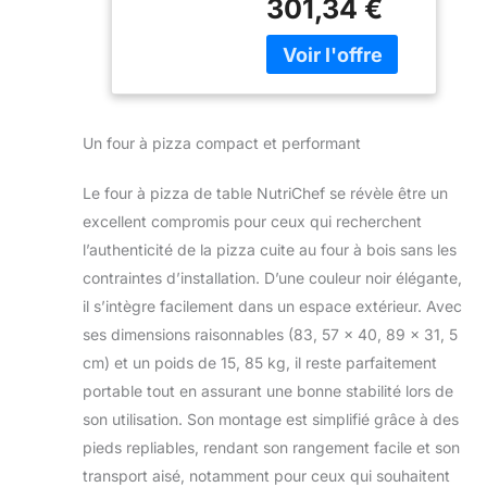
301,34 €
30,5 cm en
à pizza rotative
seulement 60
à 360°, machine
secondes avec le
à pizza à
four à pizza
chauffage
portable Nutrichef
rapide, grille à
Profitez de pizzas
pizza en acier
Un four à pizza compact et performant
croustillantes et
inoxydable,
parfaites à chaque
pizza
Le four à pizza de table NutriChef se révèle être un
fois, idéales pour
les réunions sur la
excellent compromis pour ceux qui recherchent
terrasse, les fêtes
l’authenticité de la pizza cuite au four à bois sans les
intérieures et
contraintes d’installation. D’une couleur noir élégante,
extérieures et les
il s’intègre facilement dans un espace extérieur. Avec
voyages en
ses dimensions raisonnables (83, 57 x 40, 89 x 31, 5
camping Chaleur
uniforme pour des
cm) et un poids de 15, 85 kg, il reste parfaitement
résultats constants
portable tout en assurant une bonne stabilité lors de
: obtenez des
son utilisation. Son montage est simplifié grâce à des
pizzas parfaitement
pieds repliables, rendant son rangement facile et son
cuites avec le
cadran de contrôle
transport aisé, notamment pour ceux qui souhaitent