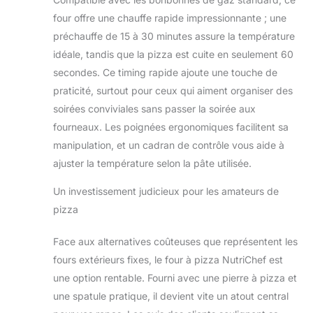
caractéristique
protège votre four à
four offre une chauffe rapide impressionnante ; une
pizza de la pluie et
préchauffe de 15 à 30 minutes assure la température
d'autres éléments,
idéale, tandis que la pizza est cuite en seulement 60
assurant une
secondes. Ce timing rapide ajoute une touche de
performance fiable
dans n'importe quel
praticité, surtout pour ceux qui aiment organiser des
environnement
soirées conviviales sans passer la soirée aux
extérieur Four à
fourneaux. Les poignées ergonomiques facilitent sa
pizza complet :
manipulation, et un cadran de contrôle vous aide à
faites passer vos
compétences
ajuster la température selon la pâte utilisée.
culinaires en plein
air au niveau
Un investissement judicieux pour les amateurs de
supérieur avec ce
pizza
kit tout compris. Il
comprend un four à
Face aux alternatives coûteuses que représentent les
pizza rotatif, une
fours extérieurs fixes, le four à pizza NutriChef est
pelle à pizza, une
une option rentable. Fourni avec une pierre à pizza et
pierre à pizza
rotative et un
une spatule pratique, il devient vite un atout central
régulateur avec