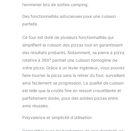
de la chaleur
l’emmener lors de sorties camping.
réglable et le brûleur
principal en forme
Des fonctionnalités astucieuses pour une cuisson
de L. Ce design
parfaite
assure une
répartition
Ce four est doté de plusieurs fonctionnalités qui
homogène de la
simplifient la cuisson des pizzas tout en garantissant
chaleur, de sorte
que vous obtenez
des résultats probants. Notamment, sa pierre à pizza
des résultats
rotative à 360° permet une cuisson homogène de
toujours délicieux à
votre pizza. Grâce à un levier ingénieux, vous pouvez
chaque utilisation
faire tourner la pizza sans la retirer du four, surveillant
Housse de pluie
pour une cuisson
ainsi facilement sa progression. La qualité de cuisson
ininterrompue :
est telle que la croûte fine en ressort croustillante et
continuez à cuisiner
parfaitement dorée, pour des soirées pizzas entre
quelle que soit la
amis réussies.
météo avec la
housse de pluie
Polyvalence et simplicité d’utilisation
durable incluse.
Cette
Compatible avec les bonbonnes de gaz standard, ce