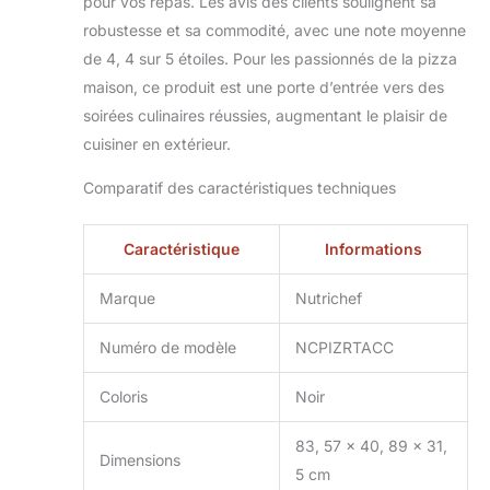
pour vos repas. Les avis des clients soulignent sa
tuyau, tout ce dont
robustesse et sa commodité, avec une note moyenne
vous avez besoin
de 4, 4 sur 5 étoiles. Pour les passionnés de la pizza
pour une cuisine
exceptionnelle, à la
maison, ce produit est une porte d’entrée vers des
fois à l'intérieur et à
soirées culinaires réussies, augmentant le plaisir de
l'extérieur
cuisiner en extérieur.
Installation et
rangement sans
Comparatif des caractéristiques techniques
effort : profitez d'un
montage et d'un
démontage faciles
Caractéristique
Informations
avec ce four à pizza
léger. Les pieds
Marque
Nutrichef
pliables et les
composants
Numéro de modèle
NCPIZRTACC
amovibles le
rendent simple à
Coloris
Noir
installer, à démonter
et à ranger, ce qui
83, 57 x 40, 89 x 31,
rend la cuisine en
Dimensions
5 cm
plein air un jeu