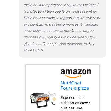
continuez à cuisiner
facile de la température, il sauve mes soirées à
quelle que soit la
la perfection ! Bien que le prix puisse sembler
météo avec la
housse de pluie
élevé pour certains, le rapport qualité-prix reste
durable incluse.
excellent au vu des performances. En somme,
Cette
un investissement réussi qui s’accompagne
caractéristique
d’accessoires pratiques et d’une satisfaction
protège votre four à
globale confirmée par une moyenne de 4, 4
pizza de la pluie et
d'autres éléments,
étoiles sur 5.
assurant une
performance fiable
dans n'importe quel
environnement
extérieur Four à
pizza complet :
NutriChef
faites passer vos
Fours à pizza
compétences
d'extérieur
culinaires en plein
Expérience de
portables de
air au niveau
cuisson efficace :
table – Four à
supérieur avec ce
cuisinez une
pizza à gaz de