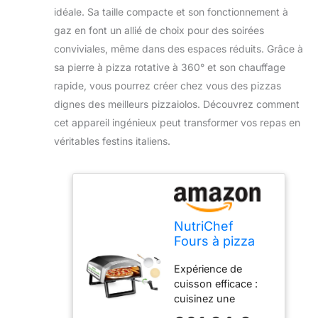
idéale. Sa taille compacte et son fonctionnement à
gaz en font un allié de choix pour des soirées
conviviales, même dans des espaces réduits. Grâce à
sa pierre à pizza rotative à 360° et son chauffage
rapide, vous pourrez créer chez vous des pizzas
dignes des meilleurs pizzaiolos. Découvrez comment
cet appareil ingénieux peut transformer vos repas en
véritables festins italiens.
NutriChef
Fours à pizza
d'extérieur
Expérience de
portables de
cuisson efficace :
table – Four à
cuisinez une
pizza à gaz de
délicieuse pizza de
30,5 cm, pierre