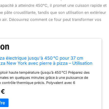
pacité à atteindre 450°C, il promet une cuisson rapide et
 pâte croustillante, tandis que son utilisation en extérieur
in air. Découvrez comment ce four peut transformer vos
zza électrique jusqu'à 450 °C pour 37 cm
zza New York avec pierre à pizza – Utilisation
extérieur – 2200 W – Idéal pour maison, jardin,
toir haute température (jusqu’à 450 °C) Préparez des
cuisine mobile
anales en quelques minutes grâce à une puissance de
contrôle thermique précis. Polyvalent avec 6
automatiques + mode manuel Cuisson personnalisée
 €
 pour pizza surgelée, pâte fine, style New York, cuisson
us encore. Chauffage indépendant supérieur et inférieur
arément les éléments chauffants pour obtenir une base
e et une garniture fondante. Conception compacte de 20