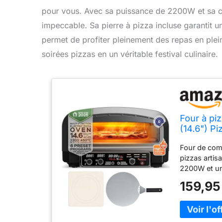
pour vous. Avec sa puissance de 2200W et sa ca
impeccable. Sa pierre à pizza incluse garantit une
permet de profiter pleinement des repas en ple
soirées pizzas en un véritable festival culinaire.
Four à pi
(14.6") Pi
intérieur/
Four de comp
table ou 
pizzas artis
2200W et un 
programmes 
159,95
avec options
pierre et pl
Ajustez sép
croustillant