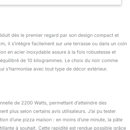
ccès facile Four sans porte pour insérer et retirer la pizza
Couvercle amovible pour un nettoyage simplifié.
complets inclus Livré avec une pierre réfractaire
lle, une pelle à pizza en aluminium (12") et un couvercle
duit dès le premier regard par son design compact et
, il s’intègre facilement sur une terrasse ou dans un coin
on en acier inoxydable assure à la fois robustesse et
en équilibré de 10 kilogrammes. Le choix du noir comme
i s’harmonise avec tout type de décor extérieur.
nnelle de 2200 Watts, permettant d’atteindre des
t plus selon certains avis utilisateurs. J’ai pu tester
ion d’une pizza maison : en moins d’une minute, la pâte
tillante à souhait. Cette rapidité est rendue possible grâce