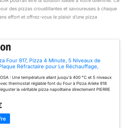
OIR pourrait être la solution idéale à votre dilemme. Ce
our des pizzas croustillantes et savoureuses à chaque
ns effort et offrez-vous le plaisir d’une pizza
zza Four 917, Pizza 4 Minute, 5 Niveaux de
Plaque Réfractaire pour Le Réchauffage,
Bois Incluses, Température Maximale de
SA : Une température allant jusqu'à 400 °C et 5 niveaux
00W, Noir
vec thermostat réglable font du Four à Pizza Ariete 918
 déguster la véritable pizza napolitaine directement PIERRE
: fabriquée dans un matériau résistant à de très hautes
, la pierre réfractaire assure une cuisson rapide,
€
t uniforme PALETTE EN ACIER INOXYDABLE : Avec les
cier inoxydable, le mini four électrique Ariete simplifiera
ons. Utilisez-les pour déplacer la pâte crue et cuite
5 NIVEAUX DE CUISSON : le thermostat réglable vous