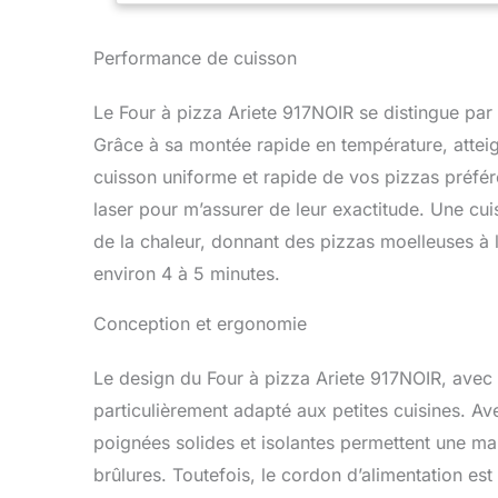
permet de cu
ou même de r
Performance de cuisson
SEUL MOUVEME
pizza sur la
en 2/3 minu
Le Four à pizza Ariete 917NOIR se distingue par
Grâce à sa montée rapide en température, atteig
cuisson uniforme et rapide de vos pizzas préfér
laser pour m’assurer de leur exactitude. Une cu
de la chaleur, donnant des pizzas moelleuses à l’in
environ 4 à 5 minutes.
Conception et ergonomie
Le design du Four à pizza Ariete 917NOIR, ave
particulièrement adapté aux petites cuisines. Ave
poignées solides et isolantes permettent une man
brûlures. Toutefois, le cordon d’alimentation es