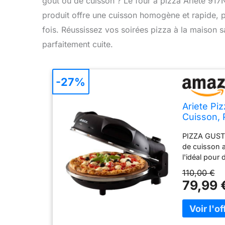
goût ou de cuisson ? Le four à pizza Ariete 917N
produit offre une cuisson homogène et rapide, p
fois. Réussissez vos soirées pizza à la maison sa
parfaitement cuite.
-27%
Ariete Pi
Cuisson, 
Lames en 
PIZZA GUSTO
400°C, 12
de cuisson a
l'idéal pour
RÉFRACTAIRE 
110,00 €
températures
79,99 
constante e
palettes en a
vos préparati
facilement 