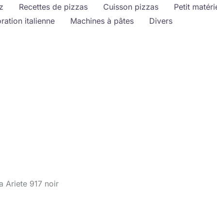
z
Recettes de pizzas
Cuisson pizzas
Petit matéri
ration italienne
Machines à pâtes
Divers
a Ariete 917 noir