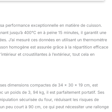
ire de délicieuses tartes salées, des toasts, des panzerotti
échauffer les aliments avant de les servir PRÊT EN UN
NT : il suffit de 4 minutes pour avoir une délicieuse
 table ; optimal également pour les pizzas surgelées, prêtes
tes seulement.
 sa performance exceptionnelle en matière de cuisson.
nant jusqu’à 400°C en à peine 15 minutes, il garantit une
ées. J’ai mesuré ces données en utilisant un thermomètre
isson homogène est assurée grâce à la répartition efficace
térieur et croustillantes à l’extérieur, tout cela en
c ses dimensions compactes de 34 x 30 x 19 cm, est
c un poids de 3, 94 kg, il est parfaitement portatif. Ses
ipulation sécurisée du four, réduisant les risques de
t un peu court à 90 cm, ce qui peut nécessiter une rallonge