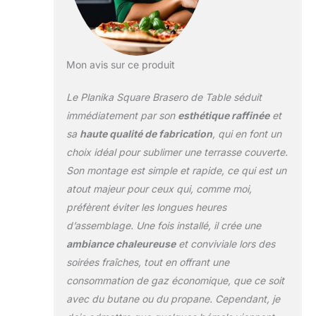
une table
remarquable.
【Utilisation
Sécuritaire】 :
Mon avis sur ce produit
Planika a prévu les
accidents possibles
Le Planika Square Brasero de Table séduit
avec la cheminée et
a introduit des
immédiatement par son
esthétique raffinée
et
solutions qui
sa
haute qualité de fabrication
, qui en font un
préviennent leurs
choix idéal pour sublimer une terrasse couverte.
conséquences. Si le
Son montage est simple et rapide, ce qui est un
foyer bascule ou
tombe,
atout majeur pour ceux qui, comme moi,
l'alimentation en
préfèrent éviter les longues heures
gaz sera coupée,
d’assemblage. Une fois installé, il crée une
empêchant les
ambiance chaleureuse
et conviviale lors des
flammes de se
propager.
soirées fraîches, tout en offrant une
【Efficace】: Le
consommation de gaz économique, que ce soit
foyer fonctionne au
avec du butane ou du propane. Cependant, je
gaz liquide. Les