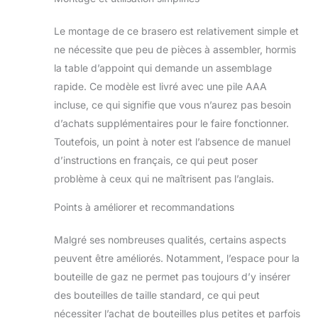
effet (jusqu'à 5 kg)
peuvent être
Le montage de ce brasero est relativement simple et
rangées à l'intérieur
du foyer. La
ne nécessite que peu de pièces à assembler, hormis
consommation
la table d’appoint qui demande un assemblage
maximale de gaz
rapide. Ce modèle est livré avec une pile AAA
est de 0,5-0,65
incluse, ce qui signifie que vous n’aurez pas besoin
kg/h. Grâce au
compartiment de
d’achats supplémentaires pour le faire fonctionner.
rangement intégré,
Toutefois, un point à noter est l’absence de manuel
l'accès à la bouteille
d’instructions en français, ce qui peut poser
de gaz est pratique
problème à ceux qui ne maîtrisent pas l’anglais.
mais discret.
【Matériaux
Points à améliorer et recommandations
Solides】: Grâce à
des matériaux
Malgré ses nombreuses qualités, certains aspects
soigneusement
selectionné, il peut
peuvent être améliorés. Notamment, l’espace pour la
résister à presque
bouteille de gaz ne permet pas toujours d’y insérer
tout, même à des
des bouteilles de taille standard, ce qui peut
conditions
nécessiter l’achat de bouteilles plus petites et parfois
météorologiques