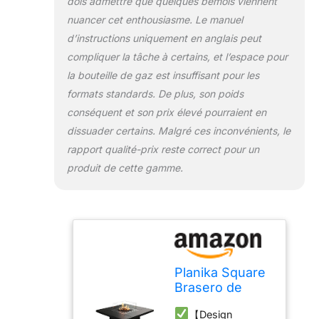
dois admettre que quelques bémols viennent
bouteilles de gaz
nuancer cet enthousiasme. Le manuel
nécessaires à cet
effet (jusqu'à 5 kg)
d’instructions uniquement en anglais peut
peuvent être
compliquer la tâche à certains, et l’espace pour
rangées à l'intérieur
la bouteille de gaz est insuffisant pour les
du foyer. La
formats standards. De plus, son poids
consommation
maximale de gaz
conséquent et son prix élevé pourraient en
est de 0,5-0,65
dissuader certains. Malgré ces inconvénients, le
kg/h. Grâce au
rapport qualité-prix reste correct pour un
compartiment de
produit de cette gamme.
rangement intégré,
l'accès à la bouteille
de gaz est pratique
mais discret.
【Matériaux
Solides】: Grâce à
des matériaux
Planika Square
soigneusement
Brasero de
selectionné, il peut
Table avec
résister à presque
【Design
Hosse de