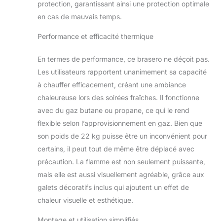
protection, garantissant ainsi une protection optimale
【Utilisation
Sécuritaire】 :
en cas de mauvais temps.
Planika a prévu les
accidents possibles
Performance et efficacité thermique
avec la cheminée et
a introduit des
En termes de performance, ce brasero ne déçoit pas.
solutions qui
Les utilisateurs rapportent unanimement sa capacité
préviennent leurs
à chauffer efficacement, créant une ambiance
conséquences. Si le
chaleureuse lors des soirées fraîches. Il fonctionne
foyer bascule ou
tombe,
avec du gaz butane ou propane, ce qui le rend
l'alimentation en
flexible selon l’approvisionnement en gaz. Bien que
gaz sera coupée,
son poids de 22 kg puisse être un inconvénient pour
empêchant les
certains, il peut tout de même être déplacé avec
flammes de se
propager.
précaution. La flamme est non seulement puissante,
【Efficace】: Le
mais elle est aussi visuellement agréable, grâce aux
foyer fonctionne au
galets décoratifs inclus qui ajoutent un effet de
gaz liquide. Les
chaleur visuelle et esthétique.
bouteilles de gaz
nécessaires à cet
Montage et utilisation simplifiés