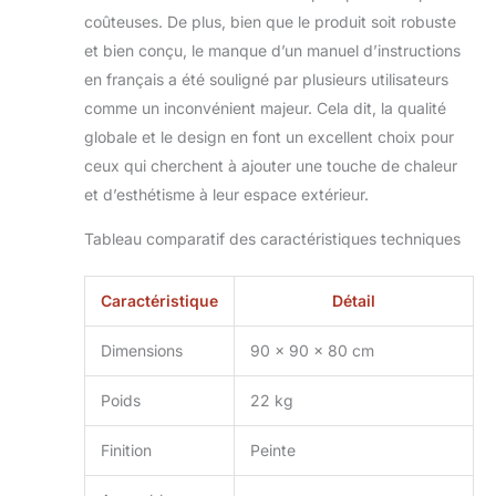
très défavorables.
coûteuses. De plus, bien que le produit soit robuste
Un revêtement
et bien conçu, le manque d’un manuel d’instructions
spécial en poudre
en français a été souligné par plusieurs utilisateurs
et un intérieur en
comme un inconvénient majeur. Cela dit, la qualité
acier inoxydable
assurent sa longue
globale et le design en font un excellent choix pour
durée de vie.
ceux qui cherchent à ajouter une touche de chaleur
【Spécifications】:
et d’esthétisme à leur espace extérieur.
Son poids est de 32
kg. La puissance de
Tableau comparatif des caractéristiques techniques
chauffage du foyer
est comprise entre
7 et 10 kW. La durée
Caractéristique
Détail
de combustion
peut atteindre 55
Dimensions
90 x 90 x 80 cm
heures. La
cheminée ne prend
Poids
22 kg
pas beaucoup de
place, ses
Finition
Peinte
dimensions sont :
797 x 480 x 480