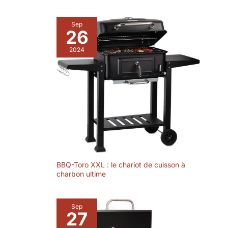
moderne qui peut être
797 x 480 x 480
facilement intégré dans
mm. Housse de
divers styles de
Sep
protection incluse.
décoration extérieure ou
26
intérieure, ajoutant de
l'élégance à votre espace
et créant une atmosphère
2024
chaleureuse et agréable.
Facile à utiliser et à
entretenir, le processus
simple d'ajout de
carburant et d'allumage
permet une chaleur
rapide, et la surface lisse
rend le nettoyage rapide
et facile.
BBQ-Toro XXL : le chariot de cuisson à
charbon ultime
Sep
27