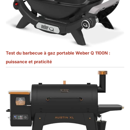
Test du barbecue à gaz portable Weber Q 1100N :
puissance et praticité