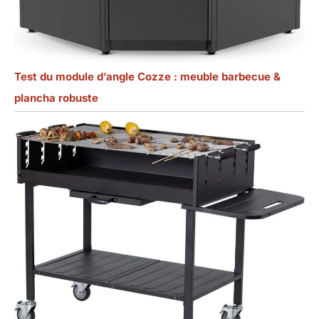
Test du module d’angle Cozze : meuble barbecue &
plancha robuste