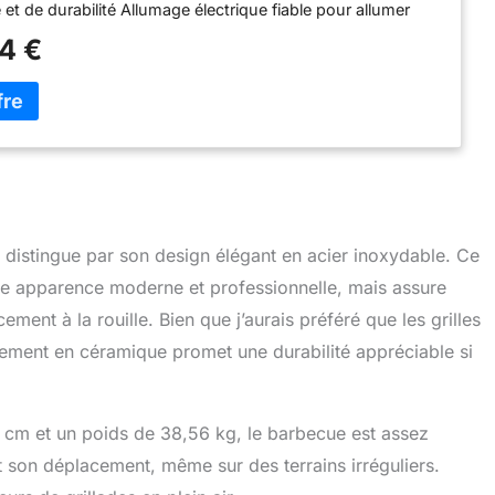
 et de durabilité Allumage électrique fiable pour allumer
ue et brûleur latéral de 10 000 BTU Le bac à graisse revêtu
54 €
e est durable et peut être retiré pour un nettoyage facile
 en acier inoxydable émettent une flamme par le haut pour
e cuisson uniforme. Les grilles en fonte revêtues de
nt résistantes à la rouille et faites pour durer
distingue par son design élégant en acier inoxydable. Ce
e apparence moderne et professionnelle, mais assure
ment à la rouille. Bien que j’aurais préféré que les grilles
tement en céramique promet une durabilité appréciable si
 cm et un poids de 38,56 kg, le barbecue est assez
t son déplacement, même sur des terrains irréguliers.