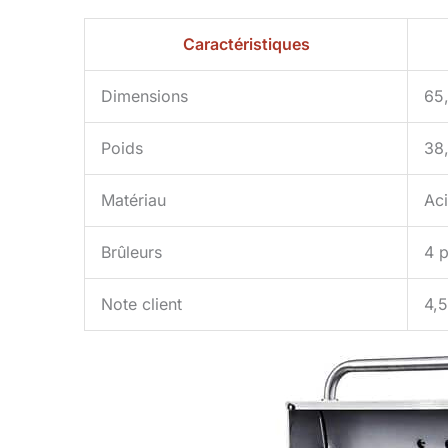
Caractéristiques
Dimensions
65
Poids
38
Matériau
Aci
Brûleurs
4 p
Note client
4,5