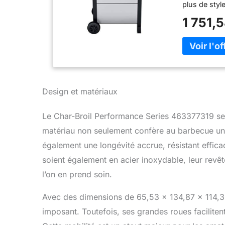
plus de style
votre barbec
1 751,
de porcelain
Les brûleurs
permettre un
porcelaine so
Design et matériaux
Le Char-Broil Performance Series 463377319 se 
matériau non seulement confère au barbecue un
également une longévité accrue, résistant efficace
soient également en acier inoxydable, leur revê
l’on en prend soin.
Avec des dimensions de 65,53 x 134,87 x 114,3
imposant. Toutefois, ses grandes roues faciliten