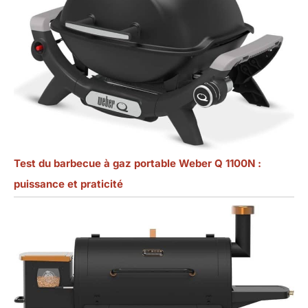
Test du barbecue à gaz portable Weber Q 1100N :
puissance et praticité