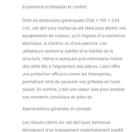
talents de grillade,
Expérience d’utilisation et confort
sous une tonnelle de
jardin extérieur
Doté de dimensions généreuses (240 x 150 x 234
conçue pour éblouir.
FACILITÉ DE
cm), cet abri pour barbecue est idéal pour abriter vos
MONTAGE ET
équipements de cuisson, qu’il s’agisse d’un barbecue
ENTRETIEN : Pensez
électrique, à charbon ou d’une plancha. Les
à l'assemblage et au
utilisateurs vantent la solidité et la fiabilité de la
nettoyage sans souci
! Notre abri pour
structure, même si quelques avis minoritaires notent
barbecue a été pensé
des défis liés à l’alignement des pièces. L’abri offre
pour un montage
une protection efficace contre les intempéries,
facile, vous
permettant ainsi de savourer vos grillades en toute
permettant de le
mettre en place
saison. En somme, c’est une valeur sûre pour embellir
rapidement avec 4
vos moments conviviaux en plein air.
piquets inclus. Sa
structure facile à
Appréciations générales et conseils
nettoyer signifie que
vous passerez plus
Les retours clients sur cet abri pour barbecue
de temps à savourer
témoignent d’un engouement majoritairement positif.
vos grillades et