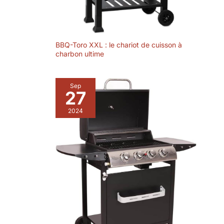
l'importance de la
sécurité, cet abri
combine robustesse
et éléments de
protection pour
BBQ-Toro XXL : le chariot de cuisson à
charbon ultime
assurer la tranquillité
d'esprit pendant que
vous cuisinez. Sa
Sep
structure est conçue
27
pour résister aux
éléments, offrant un
2024
havre sûr pour votre
barbecue électrique
ou à charbon, tout
en embellissant votre
tonnelle de jardin
exterieur avec style
et élégance.