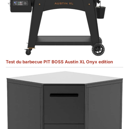
Test du barbecue PIT BOSS Austin XL Onyx edition