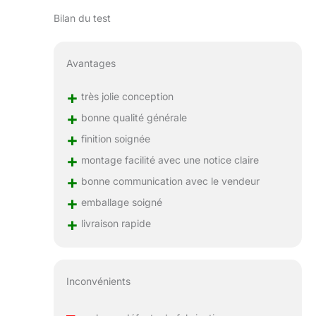
éléments, offrant un
Bilan du test
havre sûr pour votre
barbecue électrique
ou à charbon, tout
Avantages
en embellissant votre
tonnelle de jardin
+
exterieur avec style
très jolie conception
et élégance.
+
bonne qualité générale
+
finition soignée
+
montage facilité avec une notice claire
+
bonne communication avec le vendeur
+
emballage soigné
+
livraison rapide
Inconvénients
–