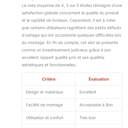
La note moyenne de 4, 3 sur 5 étoiles témoigne d’une
moins de temps à
vous soucier des
satisfaction globale concernant la qualité du produit
taches ou de la
et la rapidité de livraison. Cependant, il est à noter
rouille. VERSATILITÉ
que certains utilisateurs regrettent des petits défauts
ET CHARME POUR
d’usinage qui ont occasionné quelques difficultés lors
VOTRE ESPACE
EXTÉRIEUR :
du montage. En fin de compte, cet abri se présente
Imaginez un lieu où
comme un investissement judicieux grâce à son
confort et élégance
excellent rapport qualité-prix et ses qualités
se rencontrent au
esthétiques et fonctionnelles.
cœur de votre jardin.
Notre abri n'est pas
seulement un espace
Critère
Évaluation
dédié au barbecue
charbon de bois ou
Design et matériaux
Excellent
électrique ; il devient
une extension de
Facilité de montage
Acceptable à Bon
votre maison sous la
forme d'une pergola
Utilisation et confort
Très bon
ou d'une tonnelle.
Son design épuré et