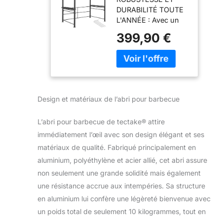
Jardin
DURABILITÉ TOUTE
240x150x234cm
L'ANNÉE : Avec un
en Aluminium
cadre en aluminium
Solide, Résistant
399,90 €
et acier laqué époxy,
aux
cet abri pour
intermpéries,
barbecue promet
Montage Facile,
résistance et
Tonnelle
longévité, que ce soit
terrasse
sous le soleil d'été ou
Exterieur
Design et matériaux de l’abri pour barbecue
dans la fraîcheur de
Barnum
l'hiver. Conçu pour
Barbecue
L’abri pour barbecue de tectake® attire
être solidement vissé
Electrique
au sol, il vous offre
immédiatement l’œil avec son design élégant et ses
Barbecue à
un espace sûr et
Charbon
matériaux de qualité. Fabriqué principalement en
durable pour vos
aluminium, polyéthylène et acier allié, cet abri assure
barbecues charbon
non seulement une grande solidité mais également
de bois ou
une résistance accrue aux intempéries. Sa structure
électriques,
transformant votre
en aluminium lui confère une légèreté bienvenue avec
jardin en un véritable
un poids total de seulement 10 kilogrammes, tout en
coin de plaisir