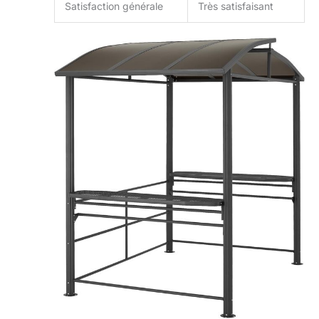
Satisfaction générale
Très satisfaisant
ses fonctionnalités
pratiques en font un
ajout indispensable à
votre tonnelle jardin
extérieur, créant un
coin de paradis pour
vous et vos proches.
SÉCURITÉ ET
PROTECTION
OPTIMALES :
Conscient de
l'importance de la
sécurité, cet abri
combine robustesse
et éléments de
protection pour
assurer la tranquillité
d'esprit pendant que
vous cuisinez. Sa
structure est conçue
pour résister aux