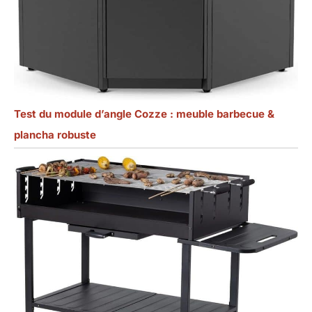
Test du module d’angle Cozze : meuble barbecue &
plancha robuste