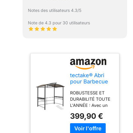
Notes des utilisateurs 4.3/5
Note de 4.3 pour 30 utilisateurs
tectake® Abri
pour Barbecue
Tonnelle de
ROBUSTESSE ET
Jardin
DURABILITÉ TOUTE
240x150x234cm
L'ANNÉE : Avec un
en Aluminium
cadre en aluminium
Solide, Résistant
399,90 €
et acier laqué époxy,
aux
cet abri pour
intermpéries,
barbecue promet
Montage Facile,