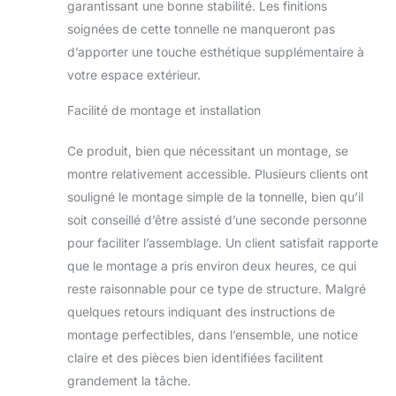
garantissant une bonne stabilité. Les finitions
culinaire. DESIGN
soignées de cette tonnelle ne manqueront pas
INNOVANT POUR
UNE EXPÉRIENCE
d’apporter une touche esthétique supplémentaire à
OPTIMISÉE :
votre espace extérieur.
L'alliance parfaite
entre fonctionnalité
Facilité de montage et installation
et esthétique, cet abri
de jardin intègre un
Ce produit, bien que nécessitant un montage, se
toit décalé en
montre relativement accessible. Plusieurs clients ont
plaques de plastique,
souligné le montage simple de la tonnelle, bien qu’il
garantissant une
protection contre les
soit conseillé d’être assisté d’une seconde personne
flammes. Les
pour faciliter l’assemblage. Un client satisfait rapporte
étagères grillagées et
que le montage a pris environ deux heures, ce qui
barres de
reste raisonnable pour ce type de structure. Malgré
suspension
augmentent sa
quelques retours indiquant des instructions de
praticité, faisant de
montage perfectibles, dans l’ensemble, une notice
chaque barbecue
claire et des pièces bien identifiées facilitent
une occasion de
grandement la tâche.
démontrer vos