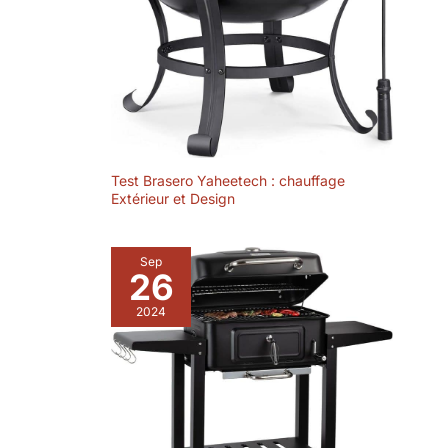
excellente stabilité, transformant cette structure en
Notre abri n'est pas
abri barbecue exterieur fiable ou abri cuisine
seulement un espace
exterieur durable. En quelques étapes, vous créez un
espace solide et élégant pour votre bar exterieur
dédié au barbecue
jardin par exemple.
charbon de bois ou
électrique ; il devient
une extension de
votre maison sous la
forme d'une pergola
ou d'une tonnelle.
Test Brasero Yaheetech : chauffage
Extérieur et Design
Son design épuré et
ses fonctionnalités
pratiques en font un
Sep
ajout indispensable à
26
votre tonnelle jardin
extérieur, créant un
2024
coin de paradis pour
vous et vos proches.
SÉCURITÉ ET
PROTECTION
OPTIMALES :
Conscient de