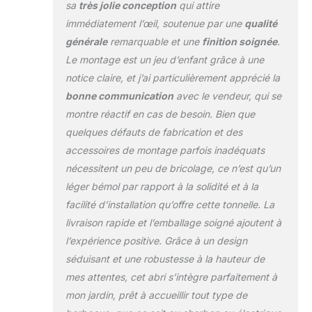
et esthétique, cet abri
sa
très jolie conception
qui attire
de jardin intègre un
immédiatement l’œil, soutenue par une
qualité
toit décalé en
générale
remarquable et une
finition soignée
.
plaques de plastique,
Le montage est un jeu d’enfant grâce à une
garantissant une
protection contre les
notice claire, et j’ai particulièrement apprécié la
flammes. Les
bonne communication
avec le vendeur, qui se
étagères grillagées et
montre réactif en cas de besoin. Bien que
barres de
quelques défauts de fabrication et des
suspension
augmentent sa
accessoires de montage parfois inadéquats
praticité, faisant de
nécessitent un peu de bricolage, ce n’est qu’un
chaque barbecue
léger bémol par rapport à la solidité et à la
une occasion de
facilité d’installation qu’offre cette tonnelle. La
démontrer vos
talents de grillade,
livraison rapide et l’emballage soigné ajoutent à
sous une tonnelle de
l’expérience positive. Grâce à un design
jardin extérieur
séduisant et une robustesse à la hauteur de
conçue pour éblouir.
mes attentes, cet abri s’intègre parfaitement à
FACILITÉ DE
mon jardin, prêt à accueillir tout type de
MONTAGE ET
ENTRETIEN : Pensez