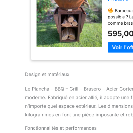
Plancha p
Barbecue 
- Extra L
possible ? L
comme brase
placez une p
595,00
Idéal pour le
entre amis. 
investisseme
culinaire.
EN CUISINE
chaque soirée
viande, des 
Design et matériaux
généreux de 
surface perm
Le Plancha – BBQ – Grill – Brasero – Acier Cor
avoir à dépl
moderne. Fabriqué en acier allié, il adopte une fi
la plaque en
parfaits. Au
n’importe quel espace extérieur. Les dimension
directe ou t
kilogrammes en font une pièce imposante et robu
parfait entr
DE CORTEN 
Fonctionnalités et performances
acier Corten