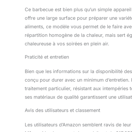
des années d'
BOIS INTEL
Ce barbecue est bien plus qu’un simple apparei
PORTÉE DE M
offre une large surface pour préparer une variété
deux compar
aliments, ce modèle vous permet de le faire av
suffisamment
plateaux lat
répartition homogène de la chaleur, mais sert é
supplémentai
chaleureuse à vos soirées en plein air.
ou simplemen
disposition 
Praticité et entretien
a été conçu 
concentrer en
POUVEZ OBTE
Bien que les informations sur la disponibilité d
trouverez to
conçu pour durer avec un minimum d’entretien. La
instructions 
traitement particulier, résistant aux intempéries 
tiroir à cen
ainsi que les
ses matériaux de qualité garantissent une utilis
problème av
composants. D
Avis des utilisateurs et classement
tous ceux qu
haute qualit
Les utilisateurs d’Amazon semblent ravis de leur 
ENTRETENU - 