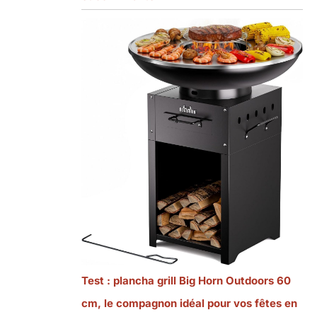
Test : plancha grill Big Horn Outdoors 60
cm, le compagnon idéal pour vos fêtes en