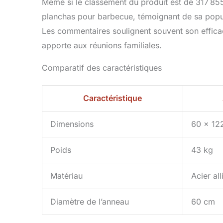
grattez les 
Même si le classement du produit est de 317 855 
pour éviter la
planchas pour barbecue, témoignant de sa popula
chaleur, il n
Les commentaires soulignent souvent son efficacit
pour ceux qui
l'année : AS
apporte aux réunions familiales.
Cette plaqu
brasero. Il s
Comparatif des caractéristiques
ou simplemen
résiste à tou
ET POIDS P
Caractéristique
poids de 43
maison. Auc
Dimensions
60 x 12
en cas d'util
de 115 cm as
pencher, idé
Poids
43 kg
Matériau
Acier all
Diamètre de l’anneau
60 cm