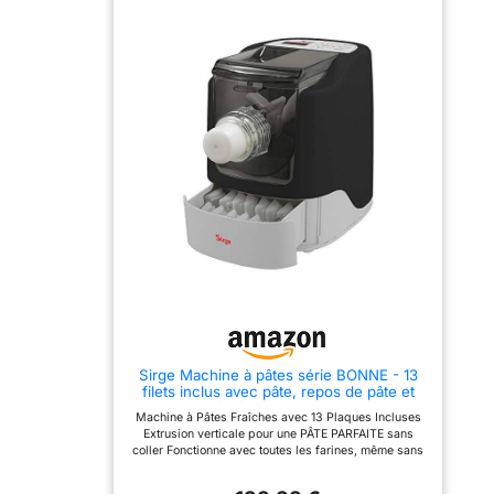
Maker permet de calculer
maker de Philips possède
la quantité de liquide
6 disques de mise en
nécessaire selon le type
forme pour varier les
de farine, pour des
plaisirs. DES PÂTES
résultats parfaits. DESIGN
PERSONNALISÉES :
DURABLE ET FACILE À
Entièrement automatique
NETTOYER : Une Machine
pour préparer des pâtes
à Pâtes fraîches élégante,
fraîches et des nouilles
durable, avec pièces
rapidement, ajoutez vos
compatibles lave-
ingrédients préférés
vaisselle pour un
obtenir des saveurs
nettoyage facile.
personnalisées. DESIGN
RECETTES GUIDÉES
DURABLE ET FACILE À
ÉTAPE PAR ÉTAPE :
NETTOYER : Une Machine
Téléchargez l'application
à Pâtes fraîches élégante,
HomeID pour des recettes
durable, avec pièces
simples, y compris des
compatibles lave-
options véganes et sans
vaisselle pour un
gluten.
nettoyage facile.
RECETTES GUIDÉES
ÉTAPE PAR ÉTAPE :
Téléchargez l'application
Sirge Machine à pâtes série BONNE - 13
HomeID pour des recettes
filets inclus avec pâte, repos de pâte et
simples, y compris des
extrusion étirée automatique, mélange
options véganes et sans
Machine à Pâtes Fraîches avec 13 Plaques Incluses
parfait de farine avec les ingrédients,
gluten.
Extrusion verticale pour une PÂTE PARFAITE sans
noir/gris
coller Fonctionne avec toutes les farines, même sans
gluten. Parfait pour faire des pâtes aux œufs sans
effort De nombreux accessoires et emporte-pièces