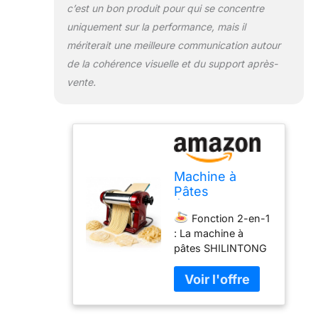
135W ; Poids : 7kg ;
c’est un bon produit pour qui se concentre
Taille compacte :
uniquement sur la performance, mais il
22.2cm x 21cm x
mériterait une meilleure communication autour
19.5cm.
Double
de la cohérence visuelle et du support après-
Lame en Acier
vente.
Inoxydable : Dotée
de deux lames, elle
permet de couper
des nouilles rondes
de 1.5mm et des
nouilles plates de
4mm. Elle peut
Machine à
également préparer
Pâtes
des feuilles de
Électrique avec
raviolis ou de
Fonction 2-en-1
Rouleau à
wontons avec une
: La machine à
Pâtes et Double
épaisseur de pâte
pâtes SHILINTONG
Lame en Acier
réglable de 0.3mm
combine pressage
Inoxydable,
à 4mm.
de la pâte et
Fabrication de
Personnalisation
découpe
Nouilles
Facile : Ajoutez des
automatique des
Fraîches à la