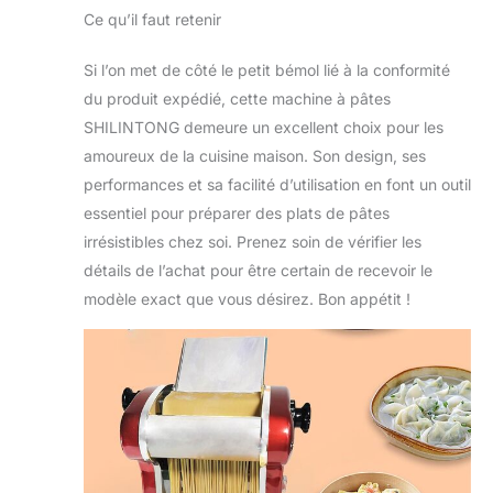
Facile : Ajoutez des
Ce qu’il faut retenir
œufs, des jus de
légumes ou des
Si l’on met de côté le petit bémol lié à la conformité
épices à votre pâte
pour des pâtes
du produit expédié, cette machine à pâtes
uniques. Conseil :
SHILINTONG demeure un excellent choix pour les
pétrissez la pâte à
amoureux de la cuisine maison. Son design, ses
la main pendant 5
performances et sa facilité d’utilisation en font un outil
minutes, puis
utilisez la machine
essentiel pour préparer des plats de pâtes
pour obtenir la
irrésistibles chez soi. Prenez soin de vérifier les
texture souhaitée.
détails de l’achat pour être certain de recevoir le
Une pâte
modèle exact que vous désirez. Bon appétit !
légèrement sèche
est idéale avant la
découpe.