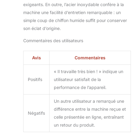
: 220V ; Puissance :
exigeants. En outre, l’acier inoxydable confère à la
135W ; Poids : 7kg ;
machine une facilité d’entretien remarquable : un
Taille compacte :
simple coup de chiffon humide suffit pour conserver
22.2cm x 21cm x
son éclat d’origine.
19.5cm.
Double
Lame en Acier
Commentaires des utilisateurs
Inoxydable : Dotée
de deux lames, elle
permet de couper
Avis
Commentaires
des nouilles rondes
de 1.5mm et des
« Il travaille très bien ! » indique un
nouilles plates de
Positifs
utilisateur satisfait de la
4mm. Elle peut
également préparer
performance de l’appareil.
des feuilles de
raviolis ou de
Un autre utilisateur a remarqué une
wontons avec une
différence entre la machine reçue et
épaisseur de pâte
Négatifs
celle présentée en ligne, entraînant
réglable de 0.3mm
à 4mm.
un retour du produit.
Personnalisation