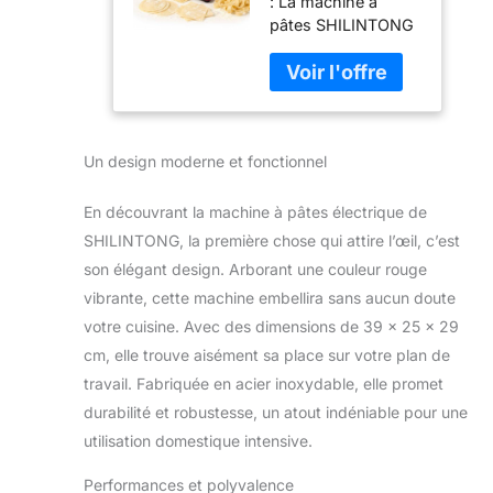
: La machine à
Pâtes et Double
pâtes SHILINTONG
Lame en Acier
combine pressage
Inoxydable,
de la pâte et
Fabrication de
découpe
Nouilles
automatique des
Fraîches à la
nouilles. Tournez
Maison, 1.5mm
Un design moderne et fonctionnel
simplement le
(Rond) & 4mm
bouton de sélection
(Plat), Pour
pour passer d'une
Usage
En découvrant la machine à pâtes électrique de
fonction à l'autre.
Domestique et
SHILINTONG, la première chose qui attire l’œil, c’est
Idéal pour préparer
Commercial
son élégant design. Arborant une couleur rouge
des pâtes fraîches
vibrante, cette machine embellira sans aucun doute
et savoureuses en
un rien de temps.
votre cuisine. Avec des dimensions de 39 x 25 x 29
Un cadeau parfait
cm, elle trouve aisément sa place sur votre plan de
pour les amateurs
travail. Fabriquée en acier inoxydable, elle promet
de cuisine.
durabilité et robustesse, un atout indéniable pour une
Pâtes Maison
Saines et
utilisation domestique intensive.
Savoureuses :
Performances et polyvalence
Préparez des