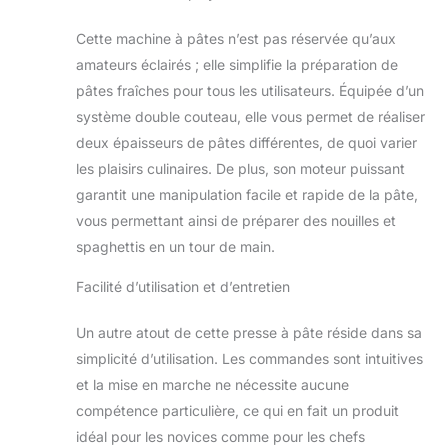
nouilles, linguine,
raviolis ou wontons
Cette machine à pâtes n’est pas réservée qu’aux
maison avec des
amateurs éclairés ; elle simplifie la préparation de
ingrédients choisis
pâtes fraîches pour tous les utilisateurs. Équipée d’un
par vous. Évitez les
système double couteau, elle vous permet de réaliser
additifs inconnus et
créez des pâtes
deux épaisseurs de pâtes différentes, de quoi varier
sans gluten,
les plaisirs culinaires. De plus, son moteur puissant
colorées et
garantit une manipulation facile et rapide de la pâte,
gourmandes pour
vous permettant ainsi de préparer des nouilles et
votre famille et vos
amis.
Usage
spaghettis en un tour de main.
Domestique et
Facilité d’utilisation et d’entretien
Commercial :
Conçue pour une
utilisation intensive,
Un autre atout de cette presse à pâte réside dans sa
cette machine est
simplicité d’utilisation. Les commandes sont intuitives
parfaite pour les
et la mise en marche ne nécessite aucune
cuisines familiales,
compétence particulière, ce qui en fait un produit
les restaurants ou
les snacks. Voltage
idéal pour les novices comme pour les chefs