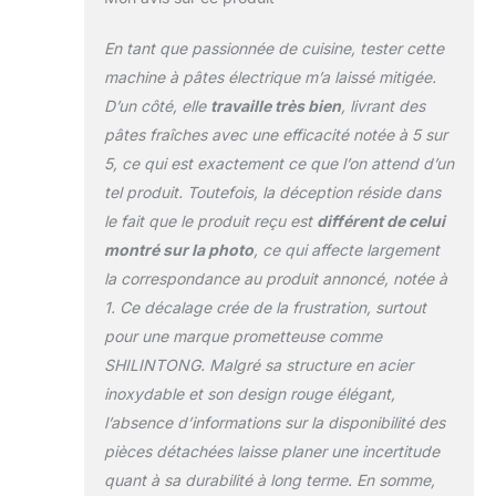
raviolis ou wontons
maison avec des
En tant que passionnée de cuisine, tester cette
ingrédients choisis
machine à pâtes électrique m’a laissé mitigée.
par vous. Évitez les
D’un côté, elle
travaille très bien
, livrant des
additifs inconnus et
pâtes fraîches avec une efficacité notée à 5 sur
créez des pâtes
sans gluten,
5, ce qui est exactement ce que l’on attend d’un
colorées et
tel produit. Toutefois, la déception réside dans
gourmandes pour
le fait que le produit reçu est
différent de celui
votre famille et vos
montré sur la photo
, ce qui affecte largement
amis.
Usage
Domestique et
la correspondance au produit annoncé, notée à
Commercial :
1. Ce décalage crée de la frustration, surtout
Conçue pour une
pour une marque prometteuse comme
utilisation intensive,
SHILINTONG. Malgré sa structure en acier
cette machine est
parfaite pour les
inoxydable et son design rouge élégant,
cuisines familiales,
l’absence d’informations sur la disponibilité des
les restaurants ou
pièces détachées laisse planer une incertitude
les snacks. Voltage
quant à sa durabilité à long terme. En somme,
: 220V ; Puissance :