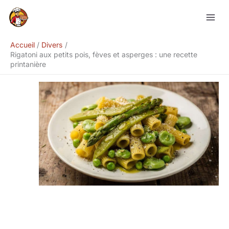
Aller
Rechercher
au
contenu
Accueil
Divers
Rigatoni aux petits pois, fèves et asperges : une recette
printanière