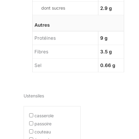
dont sucres
2.9 g
Autres
Protéines
9 g
Fibres
3.5 g
Sel
0.66 g
Ustensiles
casserole
passoire
couteau