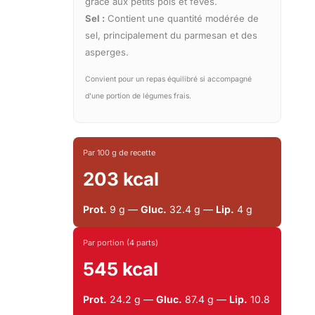
grâce aux petits pois et féves.
Sel :
Contient une quantité modérée de
sel, principalement du parmesan et des
asperges.
Convient pour un repas équilibré si accompagné
d'une portion de légumes frais.
Par 100 g de recette
203 kcal
Prot.
9 g —
Gluc.
32.4 g —
Lip.
4 g
Par portion (4 parts)
545 kcal
Prot.
24.2 g —
Gluc.
87.4 g —
Lip.
10.8