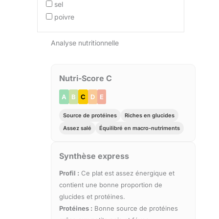
sel
poivre
Analyse nutritionnelle
Nutri-Score C
A
B
C
D
E
Source de protéines
Riches en glucides
Assez salé
Équilibré en macro-nutriments
Synthèse express
Profil :
Ce plat est assez énergique et
contient une bonne proportion de
glucides et protéines.
Protéines :
Bonne source de protéines