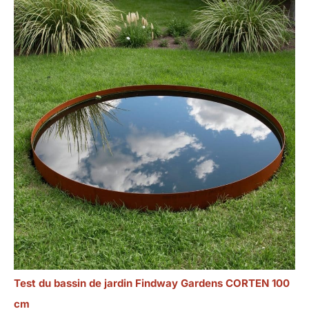
la surface de la
plaque propre
comme neuve,ce
qui le rend plus
sans soucis à
utiliser.
Test du bassin de jardin Findway Gardens CORTEN 100
cm