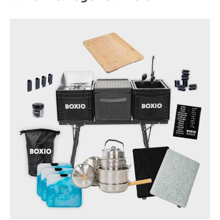
plus de tranquillité
d'esprit : Fabriqué à
partir de plastique
de haute qualité, il
est robuste dans la
texture et a
d'excellentes
performances
résistantes aux
éclats. Comparé
aux plaques en
céramique
traditionnelles, il
peut mieux résister
aux collisions et
aux chutes dans
l'utilisation
quotidienne, sans
crainte de se briser.
Compatible avec le
lave-vaisselle, facile