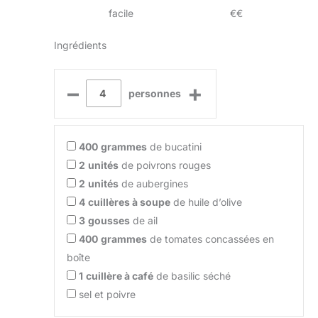
facile
€€
Ingrédients
–
+
personnes
400
grammes
de bucatini
2
unités
de poivrons rouges
2
unités
de aubergines
4
cuillères à soupe
de huile d’olive
3
gousses
de ail
400
grammes
de tomates concassées en
boîte
1
cuillère à café
de basilic séché
sel et poivre