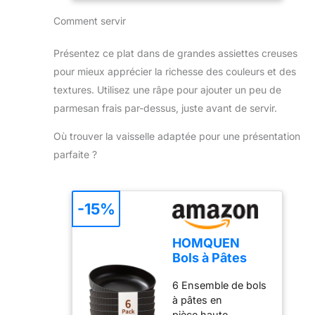
froide même
cuisiner sainement
Sans PFOA -
pendant la cuisson
Comment servir
et naturellement
0008057, Noir
RESULTATS DE
sans matières
CUISSON PARFAITS
grasses, et le
Présentez ce plat dans de grandes assiettes creuses
: la base induction
nettoyage est
pour mieux apprécier la richesse des couleurs et des
garantit une
rapide et facile.
diffusion homogène
textures. Utilisez une râpe pour ajouter un peu de
Kamberg — parce
de la chaleur pour
parmesan frais par-dessus, juste avant de servir.
que l'amour passe
de délicieux
par l'estomac
résultats de
Où trouver la vaisselle adaptée pour une présentation
Dimensions : 30 cm
cuisson MAITRISE
parfaite ?
de diamètre, 9,5 cm
PARFAITE DE LA
de haut —
TEMPERATURE : la
couvercle en verre
technologie
avec valve à vapeur,
-15%
Thermo-Signal
rebord et poignée
indique la
en acier inoxydable
température idéale
HOMQUEN
Passe au four
de démarrage de
Bols à Pâtes
jusqu'à 220 °C
cuisson pour
Ensemble de 6,
(sans poignée
garantir une
6 Ensemble de bols
Assiettes
amovible) ; passe
texture, une couleur
à pâtes en
Creuses, Bols à
au lave-vaisselle
et un goût parfaits
pièce,haute