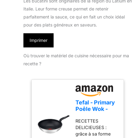
Les bucatini sont originaires de la région du Latium en
Italie. Leur forme creuse permet de retenir
parfaitement la sauce, ce qui en fait un choix idéal
pour des plats généreux en saveurs.
Imprimer
Où trouver le matériel de cuisine nécessaire pour ma
recette ?
Tefal - Primary
Poêle Wok -
Antiadhésif -
RECETTES
28 cm - Inox
DELICIEUSES :
grâce à sa forme