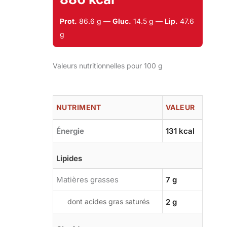
Prot.
86.6 g —
Gluc.
14.5 g —
Lip.
47.6
g
Valeurs nutritionnelles pour 100 g
NUTRIMENT
VALEUR
Énergie
131 kcal
Lipides
Matières grasses
7 g
dont acides gras saturés
2 g